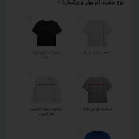
نوع تیشرت (نوجوان و بزرگسال)
*
تیشرت سفید اسپان
تیشرت مشکی نخ و
پنبه
تیشرت طوسی ملانژ
تیشرت سفید آستین
بلند اسپان