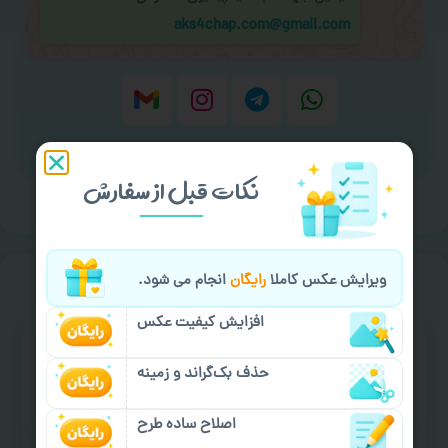
aks4chap.com@gmail.com
برای ارسال پیام کلیک کنید
نکات قبل از سفارش
سفارش گیری
خیالت راحت از
ویرایش عکس کاملا
رایگان
انجام می شود.
افزایش کیفیت عکس
حذف بک‌گراند و زمینه
اصلاح ساده طرح