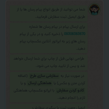
شما می توانید از طریق انواع پیام رسان ها یا از
طریق ایمیل ثبت سفارش فرمایید.
برای ارسال پیام در پیام رسان ها شماره
09308383670
را ذخیره کنید و در یکی از پیام
رسان های زیر به اپراتور آنلاین عکسچاپ پیام
دهید.
طراحی نهایی قبل از چاپ برای شما ارسال خواهد
شد و پس از تایید چاپ می شود.
در صورت نیاز به
سفارشی سازی طرح
(اضافه
کردن متن و عکس) یا
هماهنگی ارسال
و یا
کادو کردن سفارش
با اپراتو عکسچاپ هماهنگی
لازم را انجام دهید.
ایمیل جهت ثبت یا پیگیری سفارش: