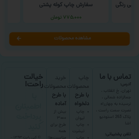
بی رنگی
سفارش چاپ کوله پشتی
سفار
۷۷۵,۰۰۰
تومان
مشاهده محصولات
تماس با ما
خیالت
چاپ
خرید
راحت!
آدرس:
محصولات
محصولات
با
تهران، خ انقلاب ،
با طرح
با طرح
جمالزاده شمالی ،
اطمینان
دلخواه
آماده
نرسیده به چهارراه
نصرت سمت راست ،
پرداخت
چاپ
بیش از
پلاک 263 استودیو
لیوان
۳۰۰۰
کنید
اشا
چاپ
طرح برای
تیشرت
همه
تلفن پشتیبانی:
چاپ
مناسبت‌ها؛
© کپی رایت ۱۳۹۳ –