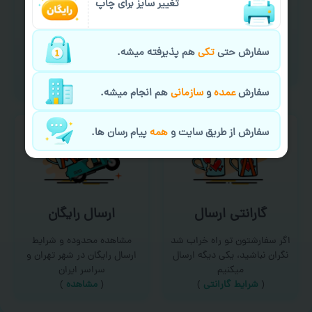
تغییر سایز برای چاپ
سفارش گیری آنلاین
چاپ عمده و فوری
امکان سفارش از طریق چت و
برای درخواست خدمات چاپ
سفارش حتی
تکی
هم پذیرفته میشه.
سایت با پشتیبانی آنلاین
عمده و فوری با ما تماس
(
تماس با ما‌
)
بگیرید
(
تماس با ما
)
سفارش
عمده
و
سازمانی
هم انجام میشه.
سفارش از طریق سایت و
همه
پیام رسان ها.
گارانتی ارسال
ارسال رایگان
اگر سفارشتون تو راه خراب شد
مشاهده محدوده و شرایط
نگران نباشید، یکی دیگه ارسال
ارسال رایگان در شهر تهران و
میکنیم
سراسر ایران
(
شرایط گارانتی
)
(
مشاهده
)