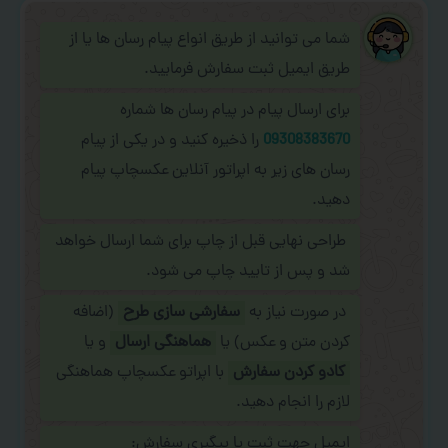
شما می توانید از طریق انواع پیام رسان ها یا از
طریق ایمیل ثبت سفارش فرمایید.
برای ارسال پیام در پیام رسان ها شماره
09308383670
را ذخیره کنید و در یکی از پیام
رسان های زیر به اپراتور آنلاین عکسچاپ پیام
دهید.
طراحی نهایی قبل از چاپ برای شما ارسال خواهد
شد و پس از تایید چاپ می شود.
در صورت نیاز به
سفارشی سازی طرح
(اضافه
کردن متن و عکس) یا
هماهنگی ارسال
و یا
کادو کردن سفارش
با اپراتو عکسچاپ هماهنگی
لازم را انجام دهید.
ایمیل جهت ثبت یا پیگیری سفارش: