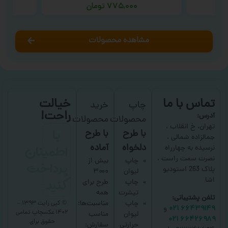
۷۷۵,۰۰۰
تومان
مشاهده محصولات
تماس با ما
خیالت
چاپ
خرید
راحت!
آدرس:
محصولات
محصولات
با
تهران، خ انقلاب ،
با طرح
با طرح
جمالزاده شمالی ،
اطمینان
دلخواه
آماده
نرسیده به چهارراه
نصرت سمت راست ،
پرداخت
چاپ
بیش از
پلاک 263 استودیو
لیوان
۳۰۰۰
کنید
اشا
چاپ
طرح برای
تیشرت
همه
تلفن پشتیبانی:
چاپ
مناسبت‌ها؛
© کپی رایت ۱۳۹۳ –
۶۶۴۳۹۱۴۹ ۰۲۱
و
۱۴۰۲ عکسچاپ
تمامی
لیوان
مناسب
۶۶۴۲۶۹۸۹ ۰۲۱
حقوق برای
حرارتی
سفارش: