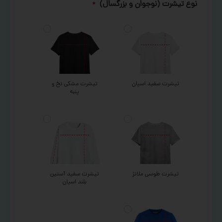
نوع تیشرت (نوجوان و بزرگسال)
*
تیشرت سفید اسپان
تیشرت مشکی نخ و
پنبه
تیشرت طوسی ملانژ
تیشرت سفید آستین
بلند اسپان