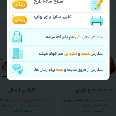
اصلاح ساده طرح
تغییر سایز برای چاپ
خیالت راحت از
سفارش گیری
سفارش حتی
تکی
هم پذیرفته میشه.
سفارش
عمده
و
سازمانی
هم انجام میشه.
سفارش از طریق سایت و
همه
پیام رسان ها.
چاپ عمده و فوری
گارانتی ارسال
درخواست خدمات چاپ عمده و فوری
اگر سفارشتون تو راه خراب شد نگر
با ما تماس بگیرید
نباشید، یکی دیگه ارسال میکنیم
(
تماس با ما
)
(
شرایط گارانتی
)