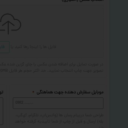
انتخاب عکس (اختیاری)
فایل ها را اینجا رها کنید
یا
فای
تصویر جهت چاپ انتخاب نمایید. حد اکثر حجم هر فایل 20MB . فرمت های مجاز: JPG,PNG,JPEG
موبایل سفارش دهنده جهت هماهنگی
تو
*
طراحی شما درپیام رسان ها (واتس‌اپ، تلگرام، آی‌گپ،
بله) ارسال و قبل از چاپ از شما تاییدیه گرفته خواهد