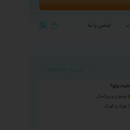
تماس با ما
کد طرح:‌ VALN 0124
شرت برای؟
نوجوان و بزرگسال
نوزاد و کودک