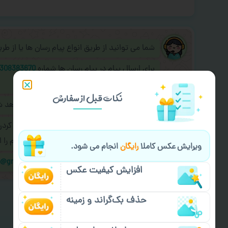
شما می توانید از طریق انواع پیام رسان ها یا از ط
برای ارسال پیام در پیام رسان ها شماره
308383670
به اپراتور آنلاین عکسچاپ پیام دهید.
نکات قبل از سفارش
طراحی نهایی قبل از چاپ برای شما ارسال خواهد 
در صورت نیاز به
سفارشی سازی طرح
(اضافه کرد
کردن سفارش
با اپراتو عکسچاپ هماهنگی لازم را ا
ویرایش عکس کاملا
رایگان
انجام می شود.
ایمیل جهت ثبت یا پیگیری سفارش:
m@gmail.com
افزایش کیفیت عکس
حذف بک‌گراند و زمینه