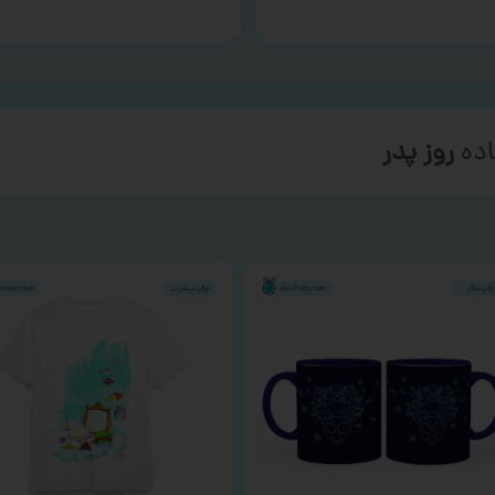
ده
روز پدر