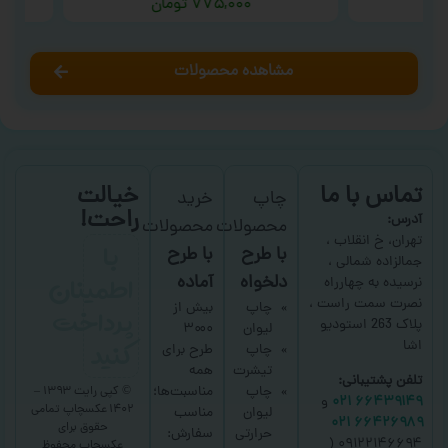
۷۷۵,۰۰۰
تومان
مشاهده محصولات
تماس با ما
خیالت
چاپ
خرید
راحت!
آدرس:
محصولات
محصولات
با
تهران، خ انقلاب ،
با طرح
با طرح
جمالزاده شمالی ،
اطمینان
دلخواه
آماده
نرسیده به چهارراه
نصرت سمت راست ،
پرداخت
چاپ
بیش از
پلاک 263 استودیو
لیوان
۳۰۰۰
کنید
اشا
چاپ
طرح برای
تیشرت
همه
تلفن پشتیبانی:
چاپ
مناسبت‌ها؛
© کپی رایت ۱۳۹۳ –
۶۶۴۳۹۱۴۹ ۰۲۱
و
۱۴۰۲ عکسچاپ
تمامی
لیوان
مناسب
۶۶۴۲۶۹۸۹ ۰۲۱
حقوق برای
حرارتی
سفارش:
۰۹۱۲۲۱۴۶۶۹۴ (
عکسچاپ
محفوظ