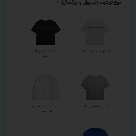
نوع تیشرت (نوجوان و بزرگسال)
*
تیشرت سفید اسپان
تیشرت مشکی نخ و
پنبه
تیشرت طوسی ملانژ
تیشرت سفید آستین
بلند اسپان