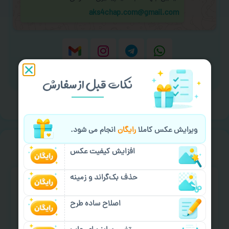
aks4chap.com@gmail.com
برای ارسال پیام کلیک کنید
نکات قبل از سفارش
ویرایش عکس کاملا
رایگان
انجام می شود.
سفارش گیری
خیالت راحت از
افزایش کیفیت عکس
حذف بک‌گراند و زمینه
اصلاح ساده طرح