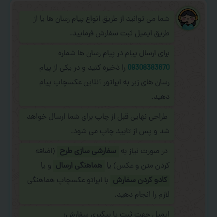
شما می توانید از طریق انواع پیام رسان ها یا از
طریق ایمیل ثبت سفارش فرمایید.
برای ارسال پیام در پیام رسان ها شماره
09308383670
را ذخیره کنید و در یکی از پیام
رسان های زیر به اپراتور آنلاین عکسچاپ پیام
دهید.
طراحی نهایی قبل از چاپ برای شما ارسال خواهد
شد و پس از تایید چاپ می شود.
در صورت نیاز به
سفارشی سازی طرح
(اضافه
کردن متن و عکس) یا
هماهنگی ارسال
و یا
کادو کردن سفارش
با اپراتو عکسچاپ هماهنگی
لازم را انجام دهید.
ایمیل جهت ثبت یا پیگیری سفارش: