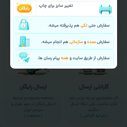
سفارش گیری آنلاین
چاپ عمده و فوری
تغییر سایز برای چاپ
امکان سفارش از طریق چت و
برای درخواست خدمات چاپ
سایت با پشتیبانی آنلاین
عمده و فوری با ما تماس
سفارش حتی
تکی
هم پذیرفته میشه.
(
تماس با ما‌
)
بگیرید
(
تماس با ما
)
سفارش
عمده
و
سازمانی
هم انجام میشه.
سفارش از طریق سایت و
همه
پیام رسان ها.
گارانتی ارسال
ارسال رایگان
اگر سفارشتون تو راه خراب شد
مشاهده محدوده و شرایط
نگران نباشید، یکی دیگه ارسال
ارسال رایگان در شهر تهران و
میکنیم
سراسر ایران
(
شرایط گارانتی
)
(
مشاهده
)