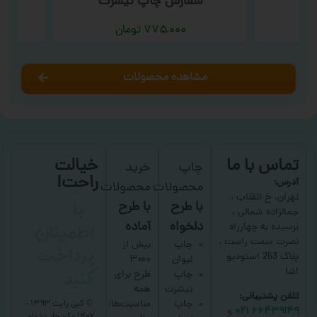
سفارش چاپ تیشرت
۷۷۵,۰۰۰
تومان
مشاهده محصولات
تماس با ما
خیالت
چاپ
خرید
راحت!
آدرس:
محصولات
محصولات
با
تهران، خ انقلاب ،
با طرح
با طرح
جمالزاده شمالی ،
اطمینان
دلخواه
آماده
نرسیده به چهارراه
نصرت سمت راست ،
پرداخت
چاپ
بیش از
پلاک 263 استودیو
لیوان
۳۰۰۰
کنید
اشا
چاپ
طرح برای
تیشرت
همه
تلفن پشتیبانی:
چاپ
مناسبت‌ها؛
© کپی رایت ۱۳۹۳ –
۶۶۴۳۹۱۴۹ ۰۲۱
و