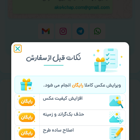
aks4chap.com@gmail.com
برای ارسال پیام کلیک کنید
نکات قبل از سفارش
ویرایش عکس کاملا
رایگان
انجام می شود.
سفارش گیری
خیالت راحت از
افزایش کیفیت عکس
حذف بک‌گراند و زمینه
اصلاح ساده طرح