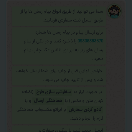
شما می توانید از طریق انواع پیام رسان ها یا از
طریق ایمیل ثبت سفارش فرمایید.
برای ارسال پیام در پیام رسان ها شماره
09308383670
را ذخیره کنید و در یکی از پیام
رسان های زیر به اپراتور آنلاین عکسچاپ پیام
دهید.
طراحی نهایی قبل از چاپ برای شما ارسال خواهد
شد و پس از تایید چاپ می شود.
در صورت نیاز به
سفارشی سازی طرح
(اضافه
کردن متن و عکس) یا
هماهنگی ارسال
و یا
کادو کردن سفارش
با اپراتو عکسچاپ هماهنگی
لازم را انجام دهید.
ایمیل جهت ثبت یا پیگیری سفارش: