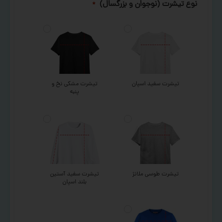
نوع تیشرت (نوجوان و بزرگسال)
*
تیشرت سفید اسپان
تیشرت مشکی نخ و
پنبه
تیشرت طوسی ملانژ
تیشرت سفید آستین
بلند اسپان