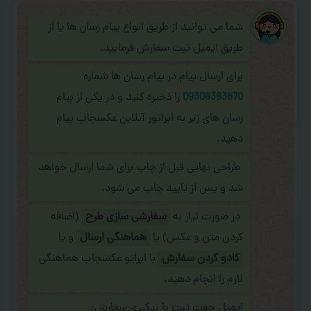
شما می توانید از طریق انواع پیام رسان ها یا از
طریق ایمیل ثبت سفارش فرمایید.
برای ارسال پیام در پیام رسان ها شماره
09308383670
را ذخیره کنید و در یکی از پیام
رسان های زیر به اپراتور آنلاین عکسچاپ پیام
دهید.
طراحی نهایی قبل از چاپ برای شما ارسال خواهد
شد و پس از تایید چاپ می شود.
در صورت نیاز به
سفارشی سازی طرح
(اضافه
کردن متن و عکس) یا
هماهنگی ارسال
و یا
کادو کردن سفارش
با اپراتو عکسچاپ هماهنگی
لازم را انجام دهید.
ایمیل جهت ثبت یا پیگیری سفارش: