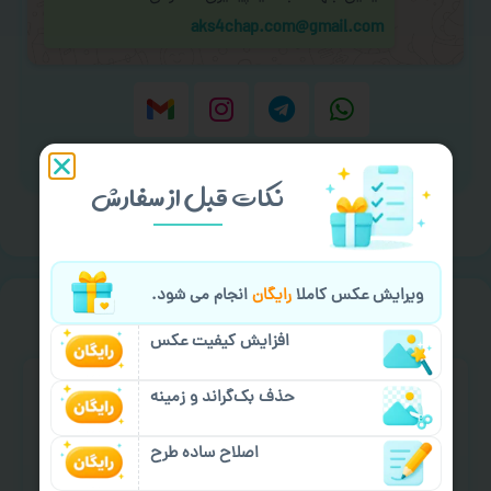
aks4chap.com@gmail.com
برای ارسال پیام کلیک کنید
نکات قبل از سفارش
ویرایش عکس کاملا
رایگان
انجام می شود.
خیالت راحت از
سفارش گیری
افزایش کیفیت عکس
حذف بک‌گراند و زمینه
اصلاح ساده طرح