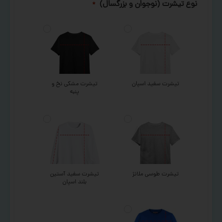
نوع تیشرت (نوجوان و بزرگسال)
*
تیشرت سفید اسپان
تیشرت مشکی نخ و
پنبه
تیشرت طوسی ملانژ
تیشرت سفید آستین
بلند اسپان