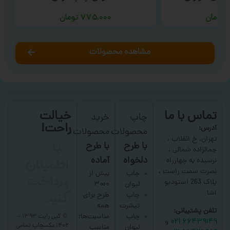
۷۷۵,۰۰۰
تومان
مشاهده محصولات
تماس با ما
خیالت
چاپ
خرید
راحت!
آدرس:
محصولات
محصولات
با
تهران، خ انقلاب ،
با طرح
با طرح
جمالزاده شمالی ،
اطمینان
دلخواه
آماده
نرسیده به چهارراه
نصرت سمت راست ،
پرداخت
چاپ
بیش از
پلاک 263 استودیو
لیوان
۳۰۰۰
کنید
اشا
چاپ
طرح برای
تیشرت
همه
تلفن پشتیبانی:
چاپ
مناسبت‌ها؛
© کپی رایت ۱۳۹۳ –
۶۶۴۳۹۱۴۹ ۰۲۱
و
۱۴۰۲ عکسچاپ
تمامی
لیوان
مناسب