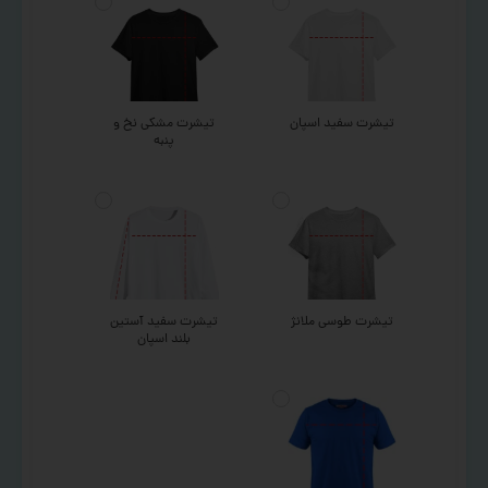
تیشرت سفید اسپان
تیشرت مشکی نخ و
پنبه
تیشرت طوسی ملانژ
تیشرت سفید آستین
بلند اسپان