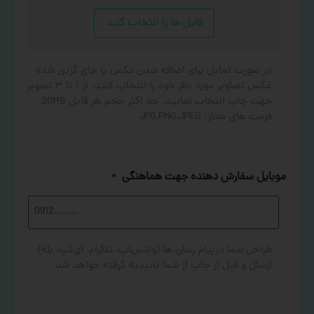
فایل ها را انتخاب کنید
در صورت تمایل برای اضافه شدن عکس یا جای گزین شده
عکس تصاویر مورد نظر خود را انتخاب کنید. از ۱ تا ۳ تصویر
جهت چاپ انتخاب نمایید. حد اکثر حجم هر فایل 20MB .
فرمت های مجاز: JPG,PNG,JPEG
موبایل سفارش دهنده جهت هماهنگی
*
طراحی شما درپیام رسان ها (واتس‌اپ، تلگرام، آی‌گپ، بله)
ارسال و قبل از چاپ از شما تاییدیه گرفته خواهد شد