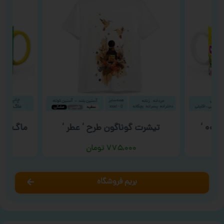
تیشرت گوناگون طرح ‘ عطر ‘
ماگ روز م
۷۷۵,۰۰۰
تومان
بریم فروشگاه