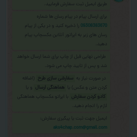
طریق ایمیل ثبت سفارش فرمایید.
برای ارسال پیام در پیام رسان ها شماره
09308383670
را ذخیره کنید و در یکی از پیام
رسان های زیر به اپراتور آنلاین عکسچاپ پیام
دهید.
طراحی نهایی قبل از چاپ برای شما ارسال خواهد
شد و پس از تایید چاپ می شود.
در صورت نیاز به
سفارشی سازی طرح
(اضافه
کردن متن و عکس) یا
هماهنگی ارسال
و یا
کادو کردن سفارش
با اپراتو عکسچاپ هماهنگی
لازم را انجام دهید.
ایمیل جهت ثبت یا پیگیری سفارش:
aks4chap.com@gmail.com