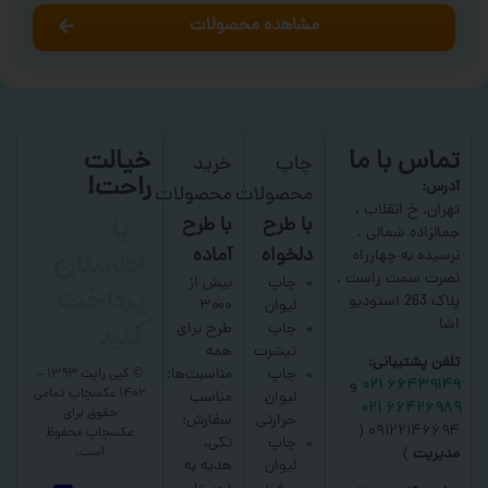
مشاهده محصولات
تماس با ما
خیالت
چاپ
خرید
راحت!
آدرس:
محصولات
محصولات
با
تهران، خ انقلاب ،
با طرح
با طرح
جمالزاده شمالی ،
اطمینان
دلخواه
آماده
نرسیده به چهارراه
نصرت سمت راست ،
پرداخت
چاپ
بیش از
پلاک 263 استودیو
لیوان
۳۰۰۰
کنید
اشا
چاپ
طرح برای
تیشرت
همه
تلفن پشتیبانی:
چاپ
مناسبت‌ها؛
© کپی رایت ۱۳۹۳ –
۶۶۴۳۹۱۴۹ ۰۲۱
و
۱۴۰۲ عکسچاپ
تمامی
لیوان
مناسب
۶۶۴۲۶۹۸۹ ۰۲۱
حقوق برای
حرارتی
سفارش:
۰۹۱۲۲۱۴۶۶۹۴ (
عکسچاپ
محفوظ
چاپ
تکی،
است.
مدیریت
)
لیوان
هدیه به