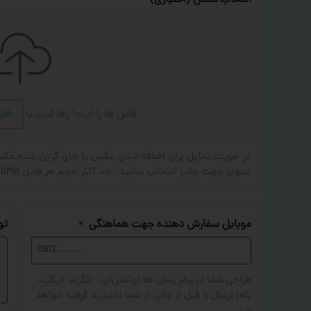
انتخاب عکس (اختیاری)
فایل ها را اینجا رها کنید
یا
فای
تصویر جهت چاپ انتخاب نمایید. حد اکثر حجم هر فایل 20MB . فرمت های مجاز: JPG,PNG,JPEG
موبایل سفارش دهنده جهت هماهنگی
تو
*
طراحی شما درپیام رسان ها (واتس‌اپ، تلگرام، آی‌گپ،
بله) ارسال و قبل از چاپ از شما تاییدیه گرفته خواهد