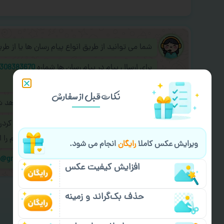
شما می توانید از طریق انواع پیام رسان ها یا از ط
برای ارسال پیام در پیام رسان ها شماره
308383670
به اپراتور آنلاین عکسچاپ پیام دهید.
نکات قبل از سفارش
طراحی نهایی قبل از چاپ برای شما ارسال خواهد 
در صورت نیاز به
سفارشی سازی طرح
(اضافه کرد
کردن سفارش
با اپراتو عکسچاپ هماهنگی لازم را ا
ویرایش عکس کاملا
رایگان
انجام می شود.
ایمیل جهت ثبت یا پیگیری سفارش:
m@gmail.com
افزایش کیفیت عکس
حذف بک‌گراند و زمینه