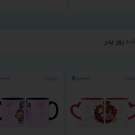
ده
روز پدر