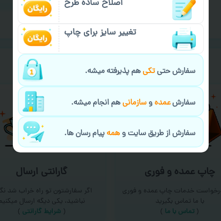
اصلاح ساده طرح
تغییر سایز برای چاپ
خیالت راحت از
سفارش گیری
سفارش حتی
تکی
هم پذیرفته میشه.
سفارش
عمده
و
سازمانی
هم انجام میشه.
سفارش از طریق سایت و
همه
پیام رسان ها.
چاپ عمده و فوری
گارانتی ارسال
درخواست خدمات چاپ عمده و فوری
اگر سفارشتون تو راه خراب شد نگر
با ما تماس بگیرید
نباشید، یکی دیگه ارسال میکنیم
(
تماس با ما
)
(
شرایط گارانتی
)