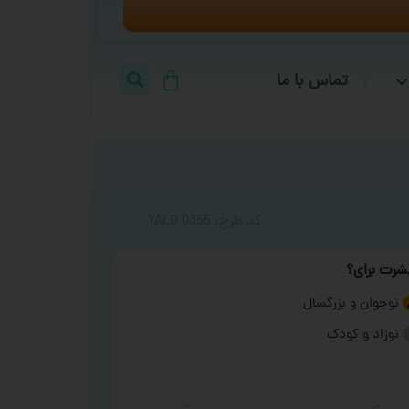
تماس با ما
کد طرح:‌ YALD 0355
شرت برای؟
نوجوان و بزرگسال
نوزاد و کودک