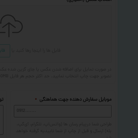
انتخاب عکس (اختیاری)
فایل ها را اینجا رها کنید
یا
فای
تصویر جهت چاپ انتخاب نمایید. حد اکثر حجم هر فایل 20MB . فرمت های مجاز: JPG,PNG,JPEG
موبایل سفارش دهنده جهت هماهنگی
تو
*
طراحی شما درپیام رسان ها (واتس‌اپ، تلگرام، آی‌گپ،
بله) ارسال و قبل از چاپ از شما تاییدیه گرفته خواهد