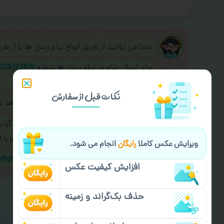
شما می توانید از طریق انواع پیام رسان ها یا از ط
برای ارسال پیام در پیام رسان ها شماره
308383670
به اپراتور آنلاین عکسچاپ پیام دهید.
نکات قبل از سفارش
طراحی نهایی قبل از چاپ برای شما ارسال خواهد 
در صورت نیاز به
سفارشی سازی طرح
(اضافه کرد
کردن سفارش
با اپراتو عکسچاپ هماهنگی لازم را ا
ویرایش عکس کاملا
رایگان
انجام می شود.
ایمیل جهت ثبت یا پیگیری سفارش:
m@gmail.com
افزایش کیفیت عکس
حذف بک‌گراند و زمینه