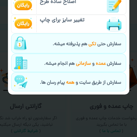
اصلاح ساده طرح
تغییر سایز برای چاپ
خیالت راحت از
سفارش گیری
سفارش حتی
تکی
هم پذیرفته میشه.
سفارش
عمده
و
سازمانی
هم انجام میشه.
سفارش از طریق سایت و
همه
پیام رسان ها.
چاپ عمده و فوری
گارانتی ارسال
درخواست خدمات چاپ عمده و فوری
اگر سفارشتون تو راه خراب شد نگر
با ما تماس بگیرید
نباشید، یکی دیگه ارسال میکنیم
(
تماس با ما
)
(
شرایط گارانتی
)