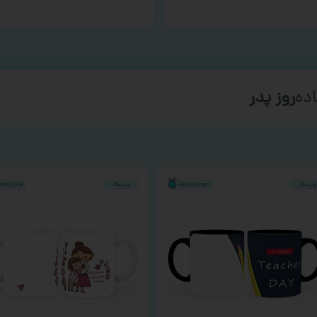
ده
روز پدر