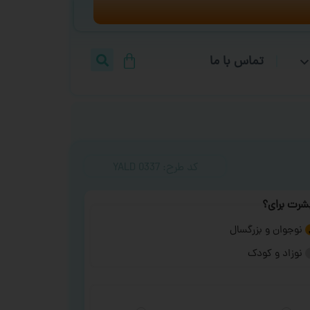
تماس با ما
کد طرح:‌ YALD 0337
شرت برای؟
نوجوان و بزرگسال
نوزاد و کودک