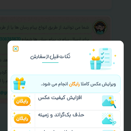
شما می توانید از طریق انواع پیام رسان ها یا از ط
برای ارسال پیام در پیام رسان ها شماره
308383670
به اپراتور آنلاین عکسچاپ پیام دهید.
نکات قبل از سفارش
طراحی نهایی قبل از چاپ برای شما ارسال خواهد 
در صورت نیاز به
سفارشی سازی طرح
(اضافه کرد
کردن سفارش
با اپراتو عکسچاپ هماهنگی لازم را ا
ویرایش عکس کاملا
رایگان
انجام می شود.
ایمیل جهت ثبت یا پیگیری سفارش:
m@gmail.com
افزایش کیفیت عکس
حذف بک‌گراند و زمینه