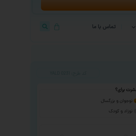
تماس با ما
کد طرح:‌ YALD 0231
شرت برای؟
نوجوان و بزرگسال
نوزاد و کودک