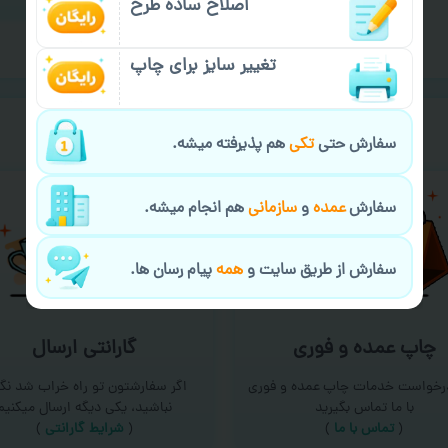
اصلاح ساده طرح
تغییر سایز برای چاپ
خیالت راحت از
سفارش گیری
سفارش حتی
تکی
هم پذیرفته میشه.
سفارش
عمده
و
سازمانی
هم انجام میشه.
سفارش از طریق سایت و
همه
پیام رسان ها.
چاپ عمده و فوری
گارانتی ارسال
درخواست خدمات چاپ عمده و فوری
اگر سفارشتون تو راه خراب شد نگر
با ما تماس بگیرید
نباشید، یکی دیگه ارسال میکنیم
(
تماس با ما
)
(
شرایط گارانتی
)