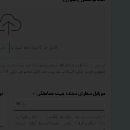
انتخاب عکس (اختیاری)
فایل ها را اینجا رها کنید
یا
فای
تصویر جهت چاپ انتخاب نمایید. حد اکثر حجم هر فایل 20MB . فرمت های مجاز: JPG,PNG,JPEG
موبایل سفارش دهنده جهت هماهنگی
تو
*
طراحی شما درپیام رسان ها (واتس‌اپ، تلگرام، آی‌گپ،
بله) ارسال و قبل از چاپ از شما تاییدیه گرفته خواهد