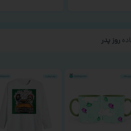
ده
روز پدر