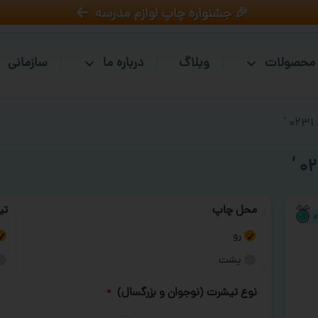
🎉 جشنواره چاپ لوازم مدرسه
محصولات
وبلاگ
درباره ما
سازمانی
‘
محل چاپ
تی
رو
پشت
نوع تیشرت (نوجوان و بزرگسال)
*