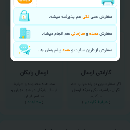
امکان سفارش از طریق چت و
برای درخواست خدمات چاپ
سایت با پشتیبانی آنلاین
عمده و فوری با ما تماس
(
تماس با ما‌
)
بگیرید
سفارش حتی
تکی
هم پذیرفته میشه.
(
تماس با ما
)
سفارش
عمده
و
سازمانی
هم انجام میشه.
سفارش از طریق سایت و
همه
پیام رسان ها.
گارانتی ارسال
ارسال رایگان
اگر سفارشتون تو راه خراب شد
مشاهده محدوده و شرایط
نگران نباشید، یکی دیگه ارسال
ارسال رایگان در شهر تهران و
میکنیم
سراسر ایران
(
شرایط گارانتی
)
(
مشاهده
)