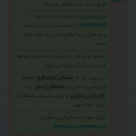
طریق ایمیل ثبت سفارش فرمایید.
برای ارسال پیام در پیام رسان ها شماره
09308383670
را ذخیره کنید و در یکی از پیام
رسان های زیر به اپراتور آنلاین عکسچاپ پیام
دهید.
طراحی نهایی قبل از چاپ برای شما ارسال خواهد
شد و پس از تایید چاپ می شود.
در صورت نیاز به
سفارشی سازی طرح
(اضافه
کردن متن و عکس) یا
هماهنگی ارسال
و یا
کادو کردن سفارش
با اپراتو عکسچاپ هماهنگی
لازم را انجام دهید.
ایمیل جهت ثبت یا پیگیری سفارش:
aks4chap.com@gmail.com