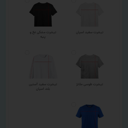
تیشرت سفید اسپان
تیشرت مشکی نخ و
پنبه
تیشرت طوسی ملانژ
تیشرت سفید آستین
بلند اسپان