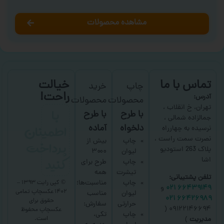
مشاهده محصولات
تماس با ما
خیالت
چاپ
خرید
راحت!
آدرس:
محصولات
محصولات
با
تهران، خ انقلاب ،
با طرح
با طرح
جمالزاده شمالی ،
اطمینان
دلخواه
آماده
نرسیده به چهارراه
نصرت سمت راست ،
پرداخت
چاپ
بیش از
پلاک 263 استودیو
لیوان
۳۰۰۰
کنید
اشا
چاپ
طرح برای
تیشرت
همه
تلفن پشتیبانی:
چاپ
مناسبت‌ها؛
© کپی رایت ۱۳۹۳ –
۶۶۴۳۹۱۴۹ ۰۲۱
و
۱۴۰۲ عکسچاپ
تمامی
لیوان
مناسب
۶۶۴۲۶۹۸۹ ۰۲۱
حقوق برای
حرارتی
سفارش:
۰۹۱۲۲۱۴۶۶۹۴ (
عکسچاپ
محفوظ
چاپ
تکی،
است.
مدیریت
)