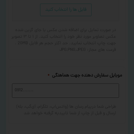
فایل ها را انتخاب کنید
در صورت تمایل برای اضافه شدن عکس یا جای گزین شده
عکس تصاویر مورد نظر خود را انتخاب کنید. از ۱ تا ۳ تصویر
جهت چاپ انتخاب نمایید. حد اکثر حجم هر فایل 20MB .
فرمت های مجاز: JPG,PNG,JPEG
موبایل سفارش دهنده جهت هماهنگی
*
طراحی شما درپیام رسان ها (واتس‌اپ، تلگرام، آی‌گپ، بله)
ارسال و قبل از چاپ از شما تاییدیه گرفته خواهد شد