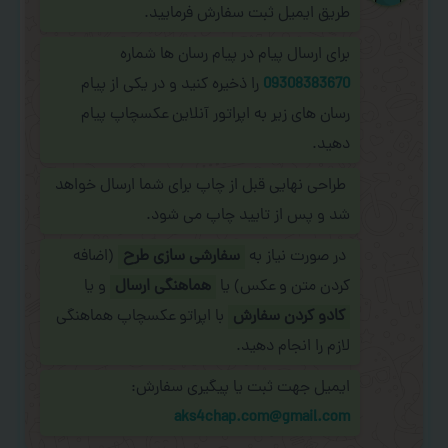
طریق ایمیل ثبت سفارش فرمایید.
برای ارسال پیام در پیام رسان ها شماره
09308383670
را ذخیره کنید و در یکی از پیام
رسان های زیر به اپراتور آنلاین عکسچاپ پیام
دهید.
طراحی نهایی قبل از چاپ برای شما ارسال خواهد
شد و پس از تایید چاپ می شود.
در صورت نیاز به
سفارشی سازی طرح
(اضافه
کردن متن و عکس) یا
هماهنگی ارسال
و یا
کادو کردن سفارش
با اپراتو عکسچاپ هماهنگی
لازم را انجام دهید.
ایمیل جهت ثبت یا پیگیری سفارش:
aks4chap.com@gmail.com