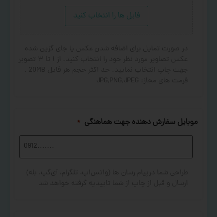
فایل ها را انتخاب کنید
در صورت تمایل برای اضافه شدن عکس یا جای گزین شده
عکس تصاویر مورد نظر خود را انتخاب کنید. از ۱ تا ۳ تصویر
جهت چاپ انتخاب نمایید. حد اکثر حجم هر فایل 20MB .
فرمت های مجاز: JPG,PNG,JPEG
موبایل سفارش دهنده جهت هماهنگی
*
طراحی شما درپیام رسان ها (واتس‌اپ، تلگرام، آی‌گپ، بله)
ارسال و قبل از چاپ از شما تاییدیه گرفته خواهد شد