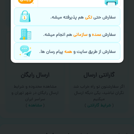
امکان سفارش از طریق چت و
برای درخواست خدمات چاپ
سایت با پشتیبانی آنلاین
عمده و فوری با ما تماس
(
تماس با ما‌
)
بگیرید
سفارش حتی
تکی
هم پذیرفته میشه.
(
تماس با ما
)
سفارش
عمده
و
سازمانی
هم انجام میشه.
سفارش از طریق سایت و
همه
پیام رسان ها.
گارانتی ارسال
ارسال رایگان
اگر سفارشتون تو راه خراب شد
مشاهده محدوده و شرایط
نگران نباشید، یکی دیگه ارسال
ارسال رایگان در شهر تهران و
میکنیم
سراسر ایران
(
شرایط گارانتی
)
(
مشاهده
)