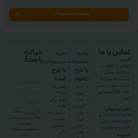
مشاهده محصولات
تماس با ما
خیالت
چاپ
خرید
راحت!
آدرس:
محصولات
محصولات
با
تهران، خ انقلاب ،
با طرح
با طرح
جمالزاده شمالی ،
اطمینان
دلخواه
آماده
نرسیده به چهارراه
نصرت سمت راست ،
پرداخت
چاپ
بیش از
پلاک 263 استودیو
لیوان
۳۰۰۰
کنید
اشا
چاپ
طرح برای
تیشرت
همه
تلفن پشتیبانی:
چاپ
مناسبت‌ها؛
© کپی رایت ۱۳۹۳ –
۶۶۴۳۹۱۴۹ ۰۲۱
و
۱۴۰۲ عکسچاپ
تمامی
لیوان
مناسب
۶۶۴۲۶۹۸۹ ۰۲۱
حقوق برای
حرارتی
سفارش:
۰۹۱۲۲۱۴۶۶۹۴ (
عکسچاپ
محفوظ
چاپ
تکی،
است.
مدیریت
)