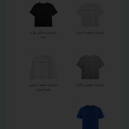
تیشرت سفید اسپان
تیشرت مشکی نخ و
پنبه
تیشرت طوسی ملانژ
تیشرت سفید آستین
بلند اسپان