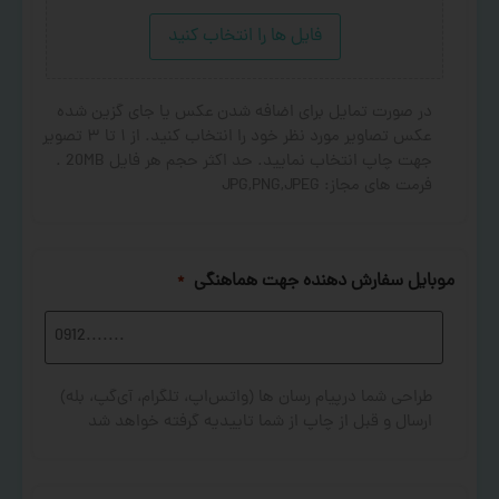
فایل ها را انتخاب کنید
در صورت تمایل برای اضافه شدن عکس یا جای گزین شده
عکس تصاویر مورد نظر خود را انتخاب کنید. از ۱ تا ۳ تصویر
جهت چاپ انتخاب نمایید. حد اکثر حجم هر فایل 20MB .
فرمت های مجاز: JPG,PNG,JPEG
موبایل سفارش دهنده جهت هماهنگی
*
طراحی شما درپیام رسان ها (واتس‌اپ، تلگرام، آی‌گپ، بله)
ارسال و قبل از چاپ از شما تاییدیه گرفته خواهد شد