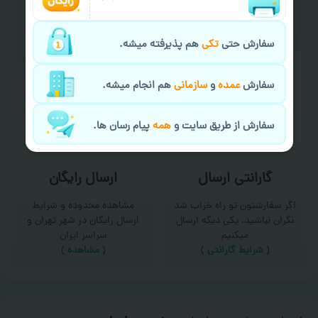
امکان سفارش از طریق چت و
برای درخواست خدمات چاپ
سایت با پشتیبانی آنلاین
عمده و فوری با ما تماس
(
تماس با ما‌
)
بگیرید
سفارش حتی
تکی
هم پذیرفته میشه.
(
تماس با ما
)
سفارش
عمده
و
سازمانی
هم انجام میشه.
سفارش از طریق سایت و
همه
پیام رسان ها.
گارانتی ارسال
ارسال رایگان
اگر سفارشتون تو راه خراب شد
مشاهده محدوده و شرایط
نگران نباشید، یکی دیگه ارسال
ارسال رایگان در شهر تهران و
میکنیم
سراسر ایران
(
شرایط گارانتی
)
(
مشاهده
)