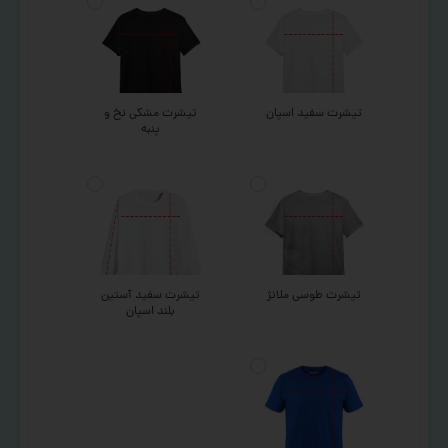
تیشرت سفید اسپان
تیشرت مشکی نخ و
پنبه
تیشرت طوسی ملانژ
تیشرت سفید آستین
بلند اسپان