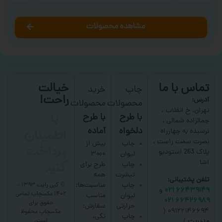
مشاهده محصولات
تماس با ما
خیالت
چاپ
خرید
راحت!
آدرس:
محصولات
محصولات
با
تهران، خ انقلاب ،
با طرح
با طرح
جمالزاده شمالی ،
اطمینان
دلخواه
آماده
نرسیده به چهارراه
نصرت سمت راست ،
پرداخت
چاپ
بیش از
پلاک 263 استودیو
لیوان
۳۰۰۰
کنید
اشا
چاپ
طرح برای
تیشرت
همه
تلفن پشتیبانی:
چاپ
مناسبت‌ها؛
© کپی رایت ۱۳۹۳ –
۶۶۴۳۹۱۴۹ ۰۲۱
و
۱۴۰۲ عکسچاپ
تمامی
لیوان
مناسب
۶۶۴۲۶۹۸۹ ۰۲۱
حقوق برای
حرارتی
سفارش:
۰۹۱۲۲۱۴۶۶۹۴ (
عکسچاپ
محفوظ
چاپ
تکی،
است.
مدیریت
)