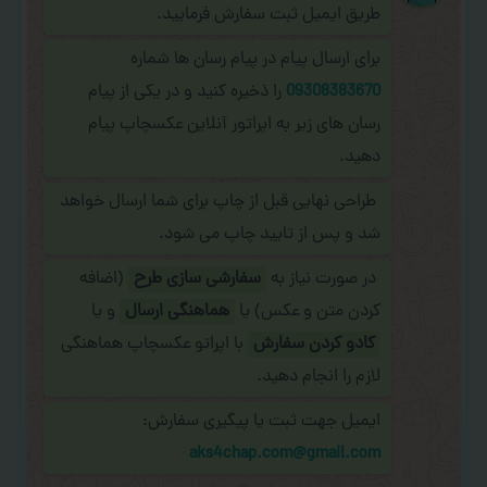
طریق ایمیل ثبت سفارش فرمایید.
برای ارسال پیام در پیام رسان ها شماره
09308383670
را ذخیره کنید و در یکی از پیام
رسان های زیر به اپراتور آنلاین عکسچاپ پیام
دهید.
طراحی نهایی قبل از چاپ برای شما ارسال خواهد
شد و پس از تایید چاپ می شود.
در صورت نیاز به
سفارشی سازی طرح
(اضافه
کردن متن و عکس) یا
هماهنگی ارسال
و یا
کادو کردن سفارش
با اپراتو عکسچاپ هماهنگی
لازم را انجام دهید.
ایمیل جهت ثبت یا پیگیری سفارش:
aks4chap.com@gmail.com