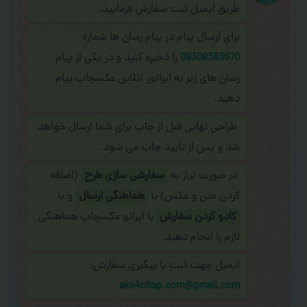
طریق ایمیل ثبت سفارش فرمایید.
برای ارسال پیام در پیام رسان ها شماره
09308383670
را ذخیره کنید و در یکی از پیام
رسان های زیر به اپراتور آنلاین عکسچاپ پیام
دهید.
طراحی نهایی قبل از چاپ برای شما ارسال خواهد
شد و پس از تایید چاپ می شود.
در صورت نیاز به
سفارشی سازی طرح
(اضافه
کردن متن و عکس) یا
هماهنگی ارسال
و یا
کادو کردن سفارش
با اپراتو عکسچاپ هماهنگی
لازم را انجام دهید.
ایمیل جهت ثبت یا پیگیری سفارش:
aks4chap.com@gmail.com