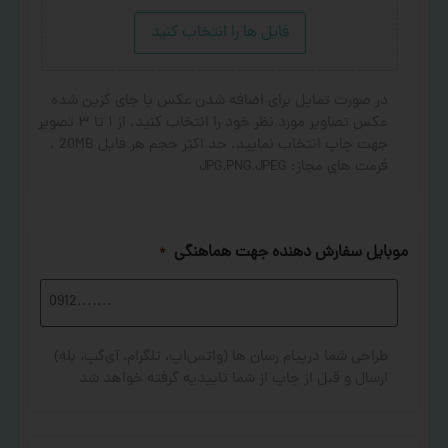
فایل ها را انتخاب کنید
در صورت تمایل برای اضافه شدن عکس یا جای گزین شده
عکس تصاویر مورد نظر خود را انتخاب کنید. از ۱ تا ۳ تصویر
جهت چاپ انتخاب نمایید. حد اکثر حجم هر فایل 20MB .
فرمت های مجاز: JPG,PNG,JPEG
موبایل سفارش دهنده جهت هماهنگی
*
طراحی شما درپیام رسان ها (واتس‌اپ، تلگرام، آی‌گپ، بله)
ارسال و قبل از چاپ از شما تاییدیه گرفته خواهد شد