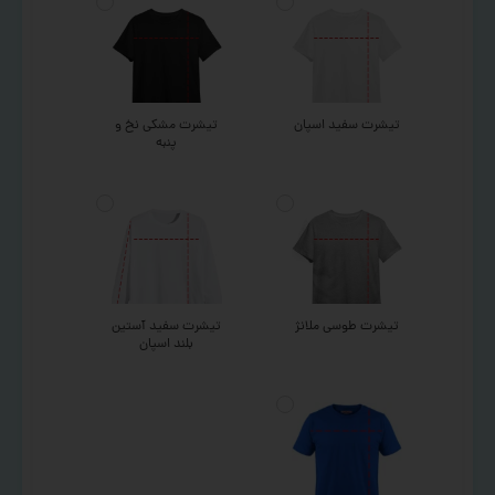
تیشرت سفید اسپان
تیشرت مشکی نخ و
پنبه
تیشرت طوسی ملانژ
تیشرت سفید آستین
بلند اسپان