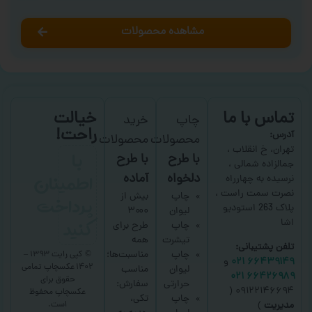
مشاهده محصولات
تماس با ما
خیالت
چاپ
خرید
راحت!
آدرس:
محصولات
محصولات
با
تهران، خ انقلاب ،
با طرح
با طرح
جمالزاده شمالی ،
اطمینان
دلخواه
آماده
نرسیده به چهارراه
نصرت سمت راست ،
پرداخت
چاپ
بیش از
پلاک 263 استودیو
لیوان
۳۰۰۰
کنید
اشا
چاپ
طرح برای
تیشرت
همه
تلفن پشتیبانی:
چاپ
مناسبت‌ها؛
© کپی رایت ۱۳۹۳ –
۶۶۴۳۹۱۴۹ ۰۲۱
و
۱۴۰۲ عکسچاپ
تمامی
لیوان
مناسب
۶۶۴۲۶۹۸۹ ۰۲۱
حقوق برای
حرارتی
سفارش:
۰۹۱۲۲۱۴۶۶۹۴ (
عکسچاپ
محفوظ
چاپ
تکی،
است.
مدیریت
)