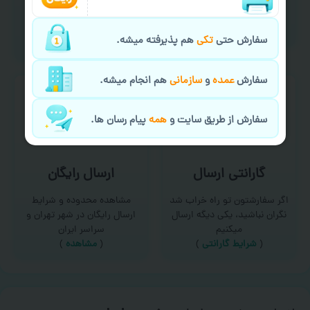
امکان سفارش از طریق چت و
برای درخواست خدمات چاپ
سایت با پشتیبانی آنلاین
عمده و فوری با ما تماس
(
تماس با ما‌
)
بگیرید
سفارش حتی
تکی
هم پذیرفته میشه.
(
تماس با ما
)
سفارش
عمده
و
سازمانی
هم انجام میشه.
سفارش از طریق سایت و
همه
پیام رسان ها.
گارانتی ارسال
ارسال رایگان
اگر سفارشتون تو راه خراب شد
مشاهده محدوده و شرایط
نگران نباشید، یکی دیگه ارسال
ارسال رایگان در شهر تهران و
میکنیم
سراسر ایران
(
شرایط گارانتی
)
(
مشاهده
)