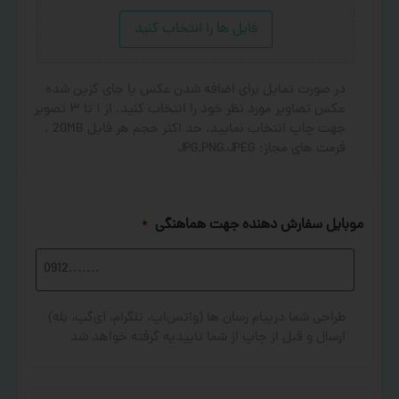
فایل ها را انتخاب کنید
در صورت تمایل برای اضافه شدن عکس یا جای گزین شده
عکس تصاویر مورد نظر خود را انتخاب کنید. از ۱ تا ۳ تصویر
جهت چاپ انتخاب نمایید. حد اکثر حجم هر فایل 20MB .
فرمت های مجاز: JPG,PNG,JPEG
موبایل سفارش دهنده جهت هماهنگی
*
طراحی شما درپیام رسان ها (واتس‌اپ، تلگرام، آی‌گپ، بله)
ارسال و قبل از چاپ از شما تاییدیه گرفته خواهد شد