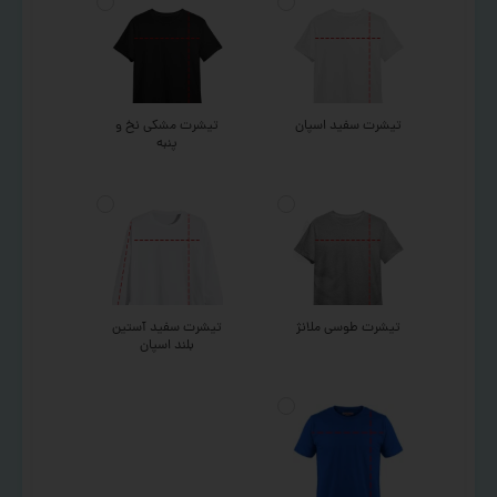
تیشرت سفید اسپان
تیشرت مشکی نخ و
پنبه
تیشرت طوسی ملانژ
تیشرت سفید آستین
بلند اسپان