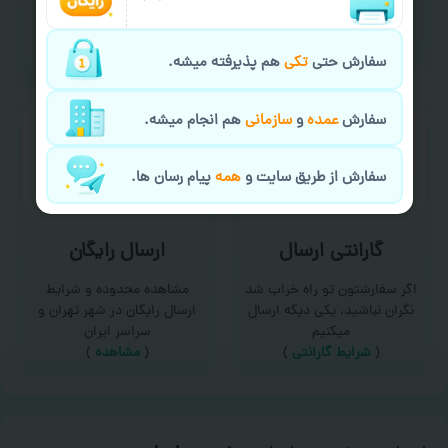
امکان سفارش از طریق چت و
برای درخواست خدمات چاپ
سایت با پشتیبانی آنلاین
عمده و فوری با ما تماس
(
تماس با ما‌
)
بگیرید
سفارش حتی
تکی
هم پذیرفته میشه.
(
تماس با ما
)
سفارش
عمده
و
سازمانی
هم انجام میشه.
سفارش از طریق سایت و
همه
پیام رسان ها.
گارانتی ارسال
ارسال رایگان
اگر سفارشتون تو راه خراب شد
مشاهده محدوده و شرایط
نگران نباشید، یکی دیگه ارسال
ارسال رایگان در شهر تهران و
میکنیم
سراسر ایران
(
شرایط گارانتی
)
(
مشاهده
)