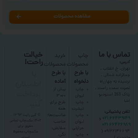
مشاهده محصولات
تماس با ما
خیالت
چاپ
خرید
راحت!
آدرس:
محصولات
محصولات
با
تهران، خ انقلاب ،
با طرح
با طرح
جمالزاده شمالی ،
اطمینان
دلخواه
آماده
نرسیده به چهارراه
نصرت سمت راست ،
پرداخت
چاپ
بیش از
پلاک 263 استودیو
لیوان
۳۰۰۰
کنید
اشا
چاپ
طرح برای
تیشرت
همه
تلفن پشتیبانی:
چاپ
مناسبت‌ها؛
© کپی رایت ۱۳۹۳ –
۶۶۴۳۹۱۴۹ ۰۲۱
و
۱۴۰۲ عکسچاپ
تمامی
لیوان
مناسب
۶۶۴۲۶۹۸۹ ۰۲۱
حقوق برای
حرارتی
سفارش:
۰۹۱۲۲۱۴۶۶۹۴ (
عکسچاپ
محفوظ
چاپ
تکی،
است.
مدیریت
)