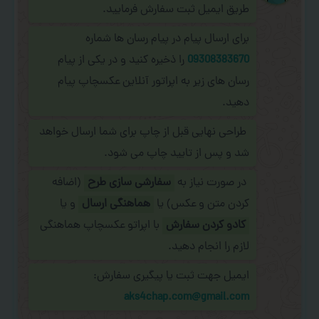
طریق ایمیل ثبت سفارش فرمایید.
برای ارسال پیام در پیام رسان ها شماره
09308383670
را ذخیره کنید و در یکی از پیام
رسان های زیر به اپراتور آنلاین عکسچاپ پیام
دهید.
طراحی نهایی قبل از چاپ برای شما ارسال خواهد
شد و پس از تایید چاپ می شود.
در صورت نیاز به
سفارشی سازی طرح
(اضافه
کردن متن و عکس) یا
هماهنگی ارسال
و یا
کادو کردن سفارش
با اپراتو عکسچاپ هماهنگی
لازم را انجام دهید.
ایمیل جهت ثبت یا پیگیری سفارش:
aks4chap.com@gmail.com