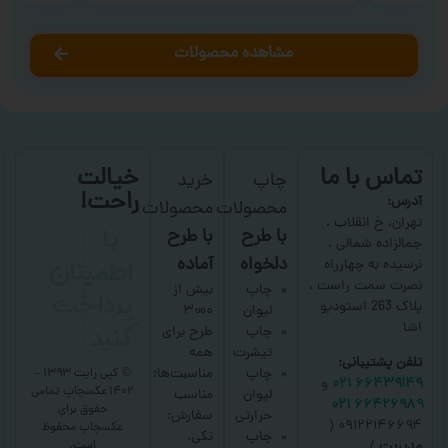
مشاهده محصولات
تماس با ما
خیالت
چاپ
خرید
راحت!
آدرس:
محصولات
محصولات
با
تهران، خ انقلاب ،
با طرح
با طرح
جمالزاده شمالی ،
اطمینان
دلخواه
آماده
نرسیده به چهارراه
نصرت سمت راست ،
پرداخت
چاپ
بیش از
پلاک 263 استودیو
لیوان
۳۰۰۰
کنید
اشا
چاپ
طرح برای
تیشرت
همه
تلفن پشتیبانی:
چاپ
مناسبت‌ها؛
© کپی رایت ۱۳۹۳ –
۶۶۴۳۹۱۴۹ ۰۲۱
و
۱۴۰۲ عکسچاپ
تمامی
لیوان
مناسب
۶۶۴۲۶۹۸۹ ۰۲۱
حقوق برای
حرارتی
سفارش:
۰۹۱۲۲۱۴۶۶۹۴ (
عکسچاپ
محفوظ
چاپ
تکی،
است.
مدیریت
)