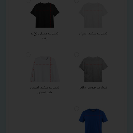
تیشرت سفید اسپان
تیشرت مشکی نخ و
پنبه
تیشرت طوسی ملانژ
تیشرت سفید آستین
بلند اسپان