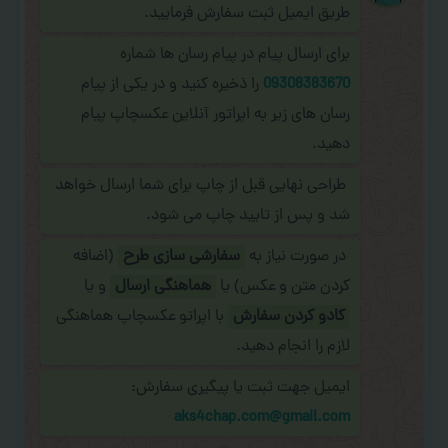
طریق ایمیل ثبت سفارش فرمایید.
برای ارسال پیام در پیام رسان ها شماره
09308383670
را ذخیره کنید و در یکی از پیام
رسان های زیر به اپراتور آنلاین عکسچاپ پیام
دهید.
طراحی نهایی قبل از چاپ برای شما ارسال خواهد
شد و پس از تایید چاپ می شود.
در صورت نیاز به
سفارشی سازی طرح
(اضافه
کردن متن و عکس) یا
هماهنگی ارسال
و یا
کادو کردن سفارش
با اپراتو عکسچاپ هماهنگی
لازم را انجام دهید.
ایمیل جهت ثبت یا پیگیری سفارش:
aks4chap.com@gmail.com