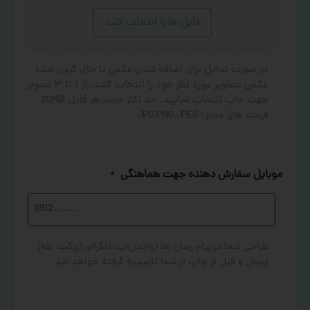
فایل ها را انتخاب کنید
در صورت تمایل برای اضافه شدن عکس یا جای گزین شده
عکس تصاویر مورد نظر خود را انتخاب کنید. از ۱ تا ۳ تصویر
جهت چاپ انتخاب نمایید. حد اکثر حجم هر فایل 20MB .
فرمت های مجاز: JPG,PNG,JPEG
موبایل سفارش دهنده جهت هماهنگی
*
طراحی شما درپیام رسان ها (واتس‌اپ، تلگرام، آی‌گپ، بله)
ارسال و قبل از چاپ از شما تاییدیه گرفته خواهد شد