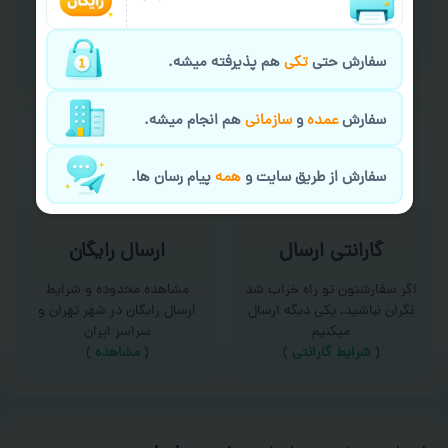
امکان سفارش از طریق چت و
برای درخواست خدمات چاپ
سایت با پشتیبانی آنلاین
عمده و فوری با ما تماس
(
تماس با ما‌
)
بگیرید
سفارش حتی
تکی
هم پذیرفته میشه.
(
تماس با ما
)
سفارش
عمده
و
سازمانی
هم انجام میشه.
سفارش از طریق سایت و
همه
پیام رسان ها.
گارانتی ارسال
ارسال رایگان
اگر سفارشتون تو راه خراب شد
مشاهده محدوده و شرایط
نگران نباشید، یکی دیگه ارسال
ارسال رایگان در شهر تهران و
میکنیم
سراسر ایران
(
شرایط گارانتی
)
(
مشاهده
)