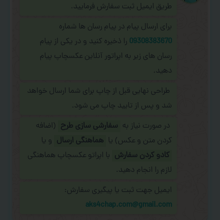
طریق ایمیل ثبت سفارش فرمایید.
برای ارسال پیام در پیام رسان ها شماره
09308383670
را ذخیره کنید و در یکی از پیام
رسان های زیر به اپراتور آنلاین عکسچاپ پیام
دهید.
طراحی نهایی قبل از چاپ برای شما ارسال خواهد
شد و پس از تایید چاپ می شود.
در صورت نیاز به
سفارشی سازی طرح
(اضافه
کردن متن و عکس) یا
هماهنگی ارسال
و یا
کادو کردن سفارش
با اپراتو عکسچاپ هماهنگی
لازم را انجام دهید.
ایمیل جهت ثبت یا پیگیری سفارش:
aks4chap.com@gmail.com