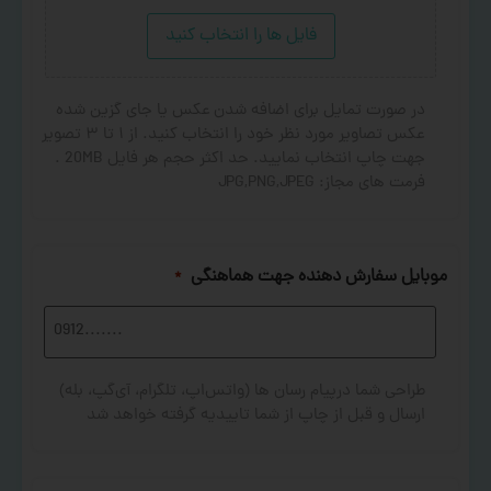
فایل ها را انتخاب کنید
در صورت تمایل برای اضافه شدن عکس یا جای گزین شده
عکس تصاویر مورد نظر خود را انتخاب کنید. از ۱ تا ۳ تصویر
جهت چاپ انتخاب نمایید. حد اکثر حجم هر فایل 20MB .
فرمت های مجاز: JPG,PNG,JPEG
موبایل سفارش دهنده جهت هماهنگی
*
طراحی شما درپیام رسان ها (واتس‌اپ، تلگرام، آی‌گپ، بله)
ارسال و قبل از چاپ از شما تاییدیه گرفته خواهد شد