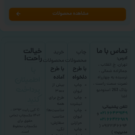
مشاهده محصولات
تماس با ما
خیالت
چاپ
خرید
راحت!
آدرس:
محصولات
محصولات
با
تهران، خ انقلاب ،
با طرح
با طرح
جمالزاده شمالی ،
اطمینان
دلخواه
آماده
نرسیده به چهارراه
نصرت سمت راست ،
پرداخت
چاپ
بیش از
پلاک 263 استودیو
لیوان
۳۰۰۰
کنید
اشا
چاپ
طرح برای
تیشرت
همه
تلفن پشتیبانی:
چاپ
مناسبت‌ها؛
© کپی رایت ۱۳۹۳ –
۶۶۴۳۹۱۴۹ ۰۲۱
و
۱۴۰۲ عکسچاپ
تمامی
لیوان
مناسب
۶۶۴۲۶۹۸۹ ۰۲۱
حقوق برای
حرارتی
سفارش:
۰۹۱۲۲۱۴۶۶۹۴ (
عکسچاپ
محفوظ
چاپ
تکی،
است.
مدیریت
)