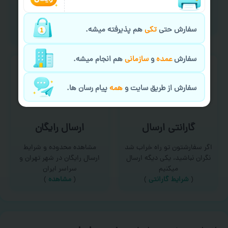
امکان سفارش از طریق چت و
برای درخواست خدمات چاپ
سایت با پشتیبانی آنلاین
عمده و فوری با ما تماس
(
تماس با ما‌
)
بگیرید
سفارش حتی
تکی
هم پذیرفته میشه.
(
تماس با ما
)
سفارش
عمده
و
سازمانی
هم انجام میشه.
سفارش از طریق سایت و
همه
پیام رسان ها.
گارانتی ارسال
ارسال رایگان
اگر سفارشتون تو راه خراب شد
مشاهده محدوده و شرایط
نگران نباشید، یکی دیگه ارسال
ارسال رایگان در شهر تهران و
میکنیم
سراسر ایران
(
شرایط گارانتی
)
(
مشاهده
)