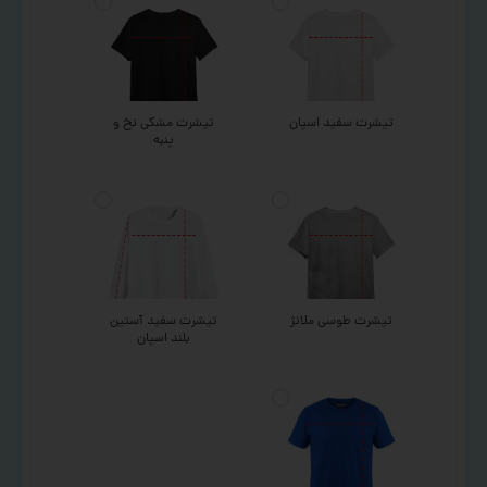
تیشرت سفید اسپان
تیشرت مشکی نخ و
پنبه
تیشرت طوسی ملانژ
تیشرت سفید آستین
بلند اسپان