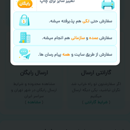
امکان سفارش از طریق چت و
تغییر سایز برای چاپ
برای درخواست خدمات چاپ
سایت با پشتیبانی آنلاین
عمده و فوری با ما تماس
(
تماس با ما‌
)
بگیرید
(
تماس با ما
)
سفارش حتی
تکی
هم پذیرفته میشه.
سفارش
عمده
و
سازمانی
هم انجام میشه.
سفارش از طریق سایت و
همه
پیام رسان ها.
گارانتی ارسال
ارسال رایگان
اگر سفارشتون تو راه خراب شد
مشاهده محدوده و شرایط
نگران نباشید، یکی دیگه ارسال
ارسال رایگان در شهر تهران و
میکنیم
سراسر ایران
(
شرایط گارانتی
)
(
مشاهده
)