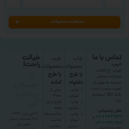
مشاهده محصولات
تماس با ما
خیالت
چاپ
خرید
راحت!
آدرس:
محصولات
محصولات
با
تهران، خ انقلاب ،
با طرح
با طرح
جمالزاده شمالی ،
اطمینان
دلخواه
آماده
نرسیده به چهارراه
نصرت سمت راست ،
پرداخت
چاپ
بیش از
پلاک 263 استودیو
لیوان
۳۰۰۰
کنید
اشا
چاپ
طرح برای
تیشرت
همه
تلفن پشتیبانی:
چاپ
مناسبت‌ها؛
© کپی رایت ۱۳۹۳ –
۶۶۴۳۹۱۴۹ ۰۲۱
و
۱۴۰۲ عکسچاپ
تمامی
لیوان
مناسب
۶۶۴۲۶۹۸۹ ۰۲۱
حقوق برای
حرارتی
سفارش: