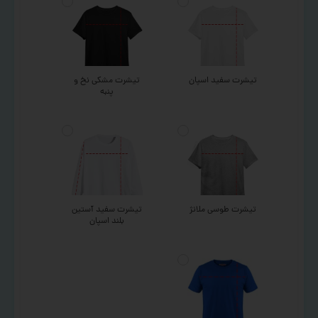
تیشرت سفید اسپان
تیشرت مشکی نخ و
پنبه
تیشرت طوسی ملانژ
تیشرت سفید آستین
بلند اسپان