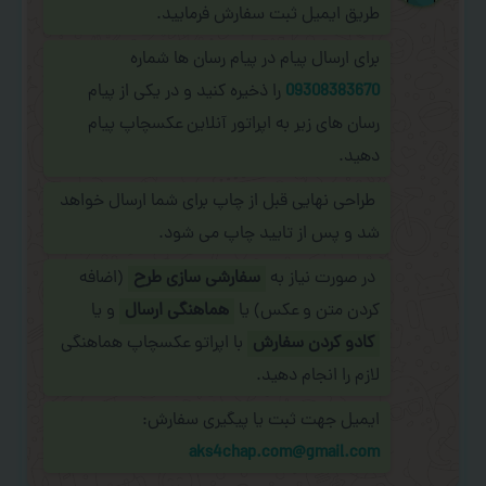
طریق ایمیل ثبت سفارش فرمایید.
برای ارسال پیام در پیام رسان ها شماره
09308383670
را ذخیره کنید و در یکی از پیام
رسان های زیر به اپراتور آنلاین عکسچاپ پیام
دهید.
طراحی نهایی قبل از چاپ برای شما ارسال خواهد
شد و پس از تایید چاپ می شود.
در صورت نیاز به
سفارشی سازی طرح
(اضافه
کردن متن و عکس) یا
هماهنگی ارسال
و یا
کادو کردن سفارش
با اپراتو عکسچاپ هماهنگی
لازم را انجام دهید.
ایمیل جهت ثبت یا پیگیری سفارش:
aks4chap.com@gmail.com