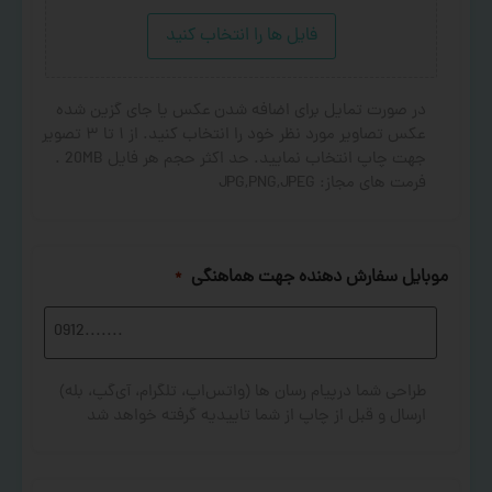
فایل ها را انتخاب کنید
در صورت تمایل برای اضافه شدن عکس یا جای گزین شده
عکس تصاویر مورد نظر خود را انتخاب کنید. از ۱ تا ۳ تصویر
جهت چاپ انتخاب نمایید. حد اکثر حجم هر فایل 20MB .
فرمت های مجاز: JPG,PNG,JPEG
موبایل سفارش دهنده جهت هماهنگی
*
طراحی شما درپیام رسان ها (واتس‌اپ، تلگرام، آی‌گپ، بله)
ارسال و قبل از چاپ از شما تاییدیه گرفته خواهد شد