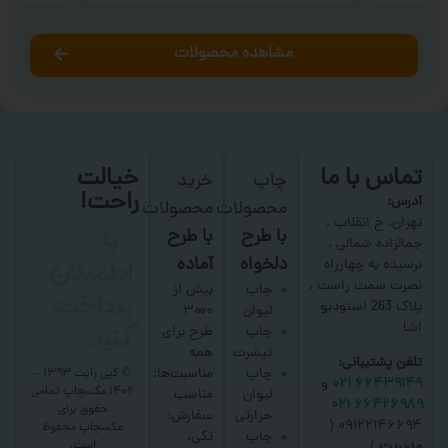
مشاهده محصولات
تماس با ما
خیالت
چاپ
خرید
راحت!
آدرس:
محصولات
محصولات
با
تهران، خ انقلاب ،
با طرح
با طرح
جمالزاده شمالی ،
اطمینان
دلخواه
آماده
نرسیده به چهارراه
نصرت سمت راست ،
پرداخت
چاپ
بیش از
پلاک 263 استودیو
لیوان
۳۰۰۰
کنید
اشا
چاپ
طرح برای
تیشرت
همه
تلفن پشتیبانی:
چاپ
مناسبت‌ها؛
© کپی رایت ۱۳۹۳ –
۶۶۴۳۹۱۴۹ ۰۲۱
و
۱۴۰۲ عکسچاپ
تمامی
لیوان
مناسب
۶۶۴۲۶۹۸۹ ۰۲۱
حقوق برای
حرارتی
سفارش:
۰۹۱۲۲۱۴۶۶۹۴ (
عکسچاپ
محفوظ
چاپ
تکی،
است.
مدیریت
)