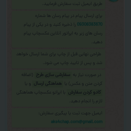
طریق ایمیل ثبت سفارش فرمایید.
برای ارسال پیام در پیام رسان ها شماره
09308383670
را ذخیره کنید و در یکی از پیام
رسان های زیر به اپراتور آنلاین عکسچاپ پیام
دهید.
طراحی نهایی قبل از چاپ برای شما ارسال خواهد
شد و پس از تایید چاپ می شود.
در صورت نیاز به
سفارشی سازی طرح
(اضافه
کردن متن و عکس) یا
هماهنگی ارسال
و یا
کادو کردن سفارش
با اپراتو عکسچاپ هماهنگی
لازم را انجام دهید.
ایمیل جهت ثبت یا پیگیری سفارش:
aks4chap.com@gmail.com