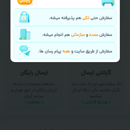
امکان سفارش از طریق چت و
برای درخواست خدمات چاپ
سایت با پشتیبانی آنلاین
عمده و فوری با ما تماس
(
تماس با ما‌
)
بگیرید
سفارش حتی
تکی
هم پذیرفته میشه.
(
تماس با ما
)
سفارش
عمده
و
سازمانی
هم انجام میشه.
سفارش از طریق سایت و
همه
پیام رسان ها.
گارانتی ارسال
ارسال رایگان
اگر سفارشتون تو راه خراب شد
مشاهده محدوده و شرایط
نگران نباشید، یکی دیگه ارسال
ارسال رایگان در شهر تهران و
میکنیم
سراسر ایران
(
شرایط گارانتی
)
(
مشاهده
)