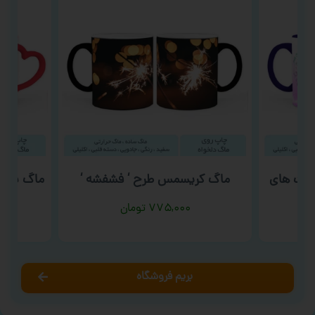
 نت های
ماگ کریسمس طرح ‘ فشفشه ‘
ماگ شب یل
۷۷۵,۰۰۰
تومان
بریم فروشگاه