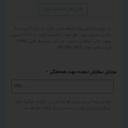
فایل ها را انتخاب کنید
در صورت تمایل برای اضافه شدن عکس یا جای گزین شده
عکس تصاویر مورد نظر خود را انتخاب کنید. از ۱ تا ۳ تصویر
جهت چاپ انتخاب نمایید. حد اکثر حجم هر فایل 20MB .
فرمت های مجاز: JPG,PNG,JPEG
موبایل سفارش دهنده جهت هماهنگی
*
طراحی شما درپیام رسان ها (واتس‌اپ، تلگرام، آی‌گپ، بله)
ارسال و قبل از چاپ از شما تاییدیه گرفته خواهد شد