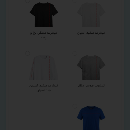
تیشرت سفید اسپان
تیشرت مشکی نخ و
پنبه
تیشرت طوسی ملانژ
تیشرت سفید آستین
بلند اسپان