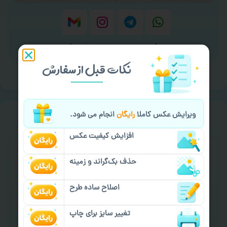
برای ارسال پیام کلیک کنید
نکات قبل از سفارش
خیالت راحت از
سفارش گیری
ویرایش عکس کاملا
رایگان
انجام می شود.
افزایش کیفیت عکس
حذف بک‌گراند و زمینه
اصلاح ساده طرح
سفارش گیری آنلاین
چاپ عمده و فوری
تغییر سایز برای چاپ