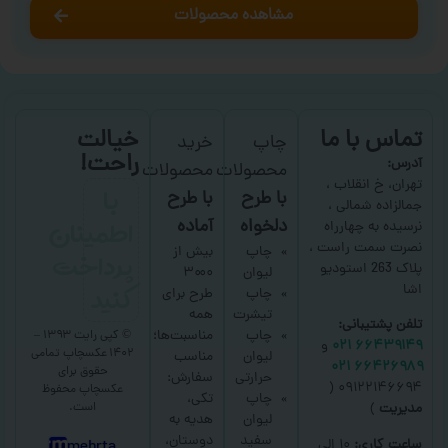
مشاهده محصولات
تماس با ما
خیالت
چاپ
خرید
راحت!
آدرس:
محصولات
محصولات
با
تهران، خ انقلاب ،
با طرح
با طرح
جمالزاده شمالی ،
اطمینان
دلخواه
آماده
نرسیده به چهارراه
نصرت سمت راست ،
پرداخت
چاپ
بیش از
پلاک 263 استودیو
لیوان
۳۰۰۰
کنید
اشا
چاپ
طرح برای
تیشرت
همه
تلفن پشتیبانی:
چاپ
مناسبت‌ها؛
© کپی رایت ۱۳۹۳ –
۶۶۴۳۹۱۴۹ ۰۲۱
و
۱۴۰۲ عکسچاپ
تمامی
لیوان
مناسب
۶۶۴۲۶۹۸۹ ۰۲۱
حقوق برای
حرارتی
سفارش:
۰۹۱۲۲۱۴۶۶۹۴ (
عکسچاپ
محفوظ
چاپ
تکی،
است.
مدیریت
)
لیوان
هدیه به
سفید
دوستان،
ساعت کاری:
۱۰ الی