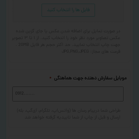
فایل ها را انتخاب کنید
در صورت تمایل برای اضافه شدن عکس یا جای گزین شده
عکس تصاویر مورد نظر خود را انتخاب کنید. از ۱ تا ۳ تصویر
جهت چاپ انتخاب نمایید. حد اکثر حجم هر فایل 20MB .
فرمت های مجاز: JPG,PNG,JPEG
موبایل سفارش دهنده جهت هماهنگی
*
طراحی شما درپیام رسان ها (واتس‌اپ، تلگرام، آی‌گپ، بله)
ارسال و قبل از چاپ از شما تاییدیه گرفته خواهد شد