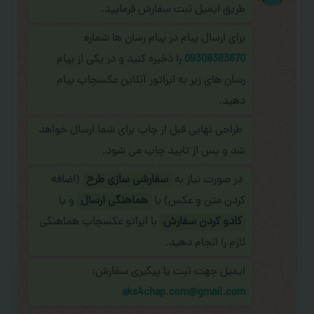
طریق ایمیل ثبت سفارش فرمایید.
برای ارسال پیام در پیام رسان ها شماره
09308383670
را ذخیره کنید و در یکی از پیام
رسان های زیر به اپراتور آنلاین عکسچاپ پیام
دهید.
طراحی نهایی قبل از چاپ برای شما ارسال خواهد
شد و پس از تایید چاپ می شود.
در صورت نیاز به
سفارشی سازی طرح
(اضافه
کردن متن و عکس) یا
هماهنگی ارسال
و یا
کادو کردن سفارش
با اپراتو عکسچاپ هماهنگی
لازم را انجام دهید.
ایمیل جهت ثبت یا پیگیری سفارش:
aks4chap.com@gmail.com