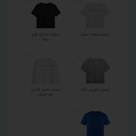
تیشرت سفید اسپان
تیشرت مشکی نخ و
پنبه
تیشرت طوسی ملانژ
تیشرت سفید آستین
بلند اسپان