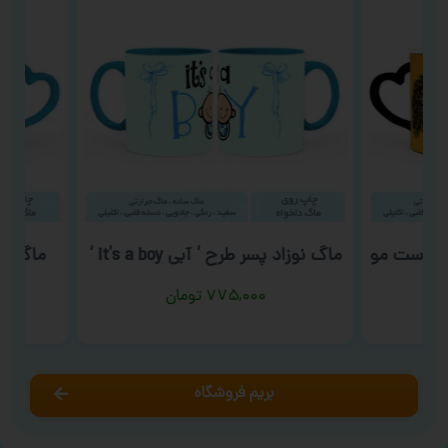
ر کاست مو
ماگ نوزاد پسر طرح ‘ آبی it’s a boy ‘
ماگ ولن
۷۷۵,۰۰۰
تومان
بریم فروشگاه