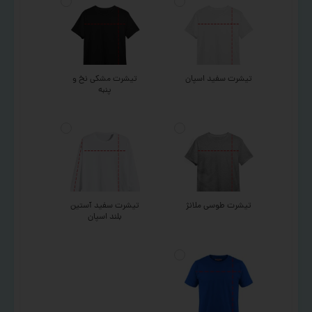
تیشرت سفید اسپان
تیشرت مشکی نخ و
پنبه
تیشرت طوسی ملانژ
تیشرت سفید آستین
بلند اسپان