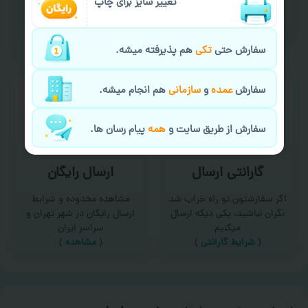
امکان سفارش از طریق چت و
تغییر سایز برای چاپ
برای درخواست خدمات چاپ
سایت با پشتیبانی آنلاین
عمده و فوری با ما تماس
(
تماس با ما‌
)
بگیرید
(
تماس با ما
)
سفارش حتی
تکی
هم پذیرفته میشه.
سفارش
عمده
و
سازمانی
هم انجام میشه.
سفارش از طریق سایت و
همه
پیام رسان ها.
گارانتی ارسال
ارسال رایگان
اگر سفارشتون تو راه خراب شد
مشاهده محدوده و شرایط
نگران نباشید، یکی دیگه ارسال
ارسال رایگان در شهر تهران و
میکنیم
سراسر ایران
(
شرایط گارانتی
)
(
مشاهده
)