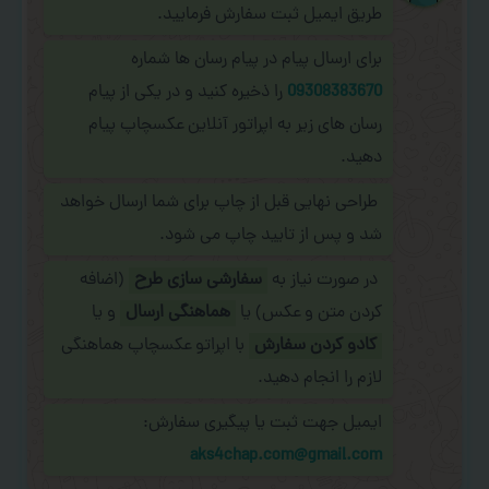
طریق ایمیل ثبت سفارش فرمایید.
برای ارسال پیام در پیام رسان ها شماره
09308383670
را ذخیره کنید و در یکی از پیام
رسان های زیر به اپراتور آنلاین عکسچاپ پیام
دهید.
طراحی نهایی قبل از چاپ برای شما ارسال خواهد
شد و پس از تایید چاپ می شود.
در صورت نیاز به
سفارشی سازی طرح
(اضافه
کردن متن و عکس) یا
هماهنگی ارسال
و یا
کادو کردن سفارش
با اپراتو عکسچاپ هماهنگی
لازم را انجام دهید.
ایمیل جهت ثبت یا پیگیری سفارش:
aks4chap.com@gmail.com