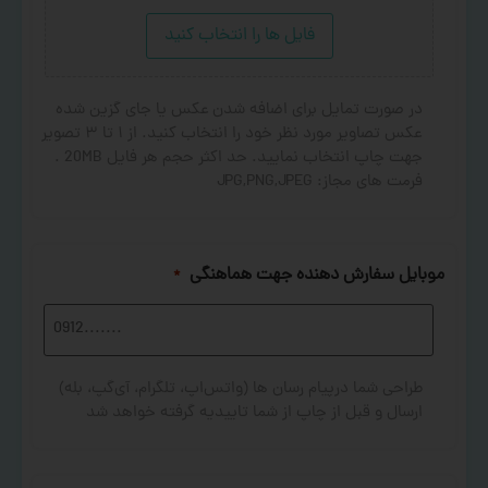
فایل ها را انتخاب کنید
در صورت تمایل برای اضافه شدن عکس یا جای گزین شده
عکس تصاویر مورد نظر خود را انتخاب کنید. از ۱ تا ۳ تصویر
جهت چاپ انتخاب نمایید. حد اکثر حجم هر فایل 20MB .
فرمت های مجاز: JPG,PNG,JPEG
موبایل سفارش دهنده جهت هماهنگی
*
طراحی شما درپیام رسان ها (واتس‌اپ، تلگرام، آی‌گپ، بله)
ارسال و قبل از چاپ از شما تاییدیه گرفته خواهد شد