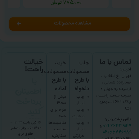
۷۷۵,۰۰۰
تومان
مشاهده محصولات
تماس با ما
خیالت
چاپ
خرید
راحت!
آدرس:
محصولات
محصولات
با
تهران، خ انقلاب ،
با طرح
با طرح
جمالزاده شمالی ،
اطمینان
دلخواه
آماده
نرسیده به چهارراه
نصرت سمت راست ،
پرداخت
چاپ
بیش از
پلاک 263 استودیو
لیوان
۳۰۰۰
کنید
اشا
چاپ
طرح برای
تیشرت
همه
تلفن پشتیبانی:
چاپ
مناسبت‌ها؛
© کپی رایت ۱۳۹۳ –
۶۶۴۳۹۱۴۹ ۰۲۱
و
۱۴۰۲ عکسچاپ
تمامی
لیوان
مناسب
۶۶۴۲۶۹۸۹ ۰۲۱
حقوق برای
حرارتی
سفارش: