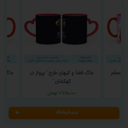
م معلم
ماگ فضا و کیهان طرح ‘ پرواز در
ماگ ولن
کهکشان ‘
۷۷۵,۰۰۰
تومان
بریم فروشگاه