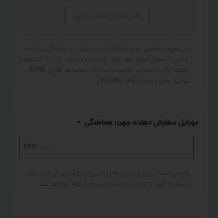
فایل ها را انتخاب کنید
در صورت تمایل برای اضافه شدن عکس یا جای گزین شده
عکس تصاویر مورد نظر خود را انتخاب کنید. از ۱ تا ۳ تصویر
جهت چاپ انتخاب نمایید. حد اکثر حجم هر فایل 20MB .
فرمت های مجاز: JPG,PNG,JPEG
موبایل سفارش دهنده جهت هماهنگی
*
طراحی شما درپیام رسان ها (واتس‌اپ، تلگرام، آی‌گپ، بله)
ارسال و قبل از چاپ از شما تاییدیه گرفته خواهد شد