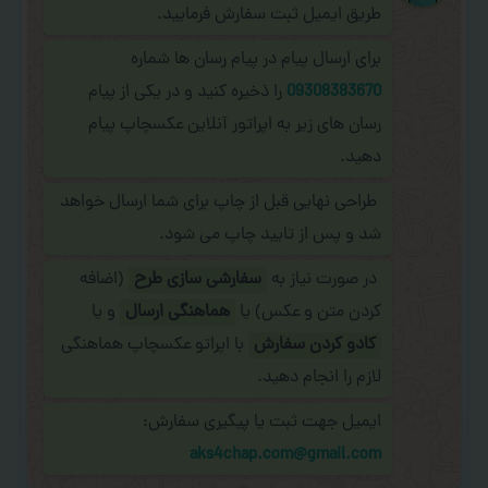
طریق ایمیل ثبت سفارش فرمایید.
برای ارسال پیام در پیام رسان ها شماره
09308383670
را ذخیره کنید و در یکی از پیام
رسان های زیر به اپراتور آنلاین عکسچاپ پیام
دهید.
طراحی نهایی قبل از چاپ برای شما ارسال خواهد
شد و پس از تایید چاپ می شود.
در صورت نیاز به
سفارشی سازی طرح
(اضافه
کردن متن و عکس) یا
هماهنگی ارسال
و یا
کادو کردن سفارش
با اپراتو عکسچاپ هماهنگی
لازم را انجام دهید.
ایمیل جهت ثبت یا پیگیری سفارش:
aks4chap.com@gmail.com