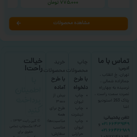
۷۷۵,۰۰۰
تومان
مشاهده محصولات
تماس با ما
خیالت
چاپ
خرید
راحت!
آدرس:
محصولات
محصولات
با
تهران، خ انقلاب ،
با طرح
با طرح
جمالزاده شمالی ،
اطمینان
دلخواه
آماده
نرسیده به چهارراه
نصرت سمت راست ،
پرداخت
چاپ
بیش از
پلاک 263 استودیو
لیوان
۳۰۰۰
کنید
اشا
چاپ
طرح برای
تیشرت
همه
تلفن پشتیبانی:
چاپ
مناسبت‌ها؛
© کپی رایت ۱۳۹۳ –
۶۶۴۳۹۱۴۹ ۰۲۱
و
۱۴۰۲ عکسچاپ
تمامی
لیوان
مناسب
۶۶۴۲۶۹۸۹ ۰۲۱
حقوق برای
حرارتی
سفارش: