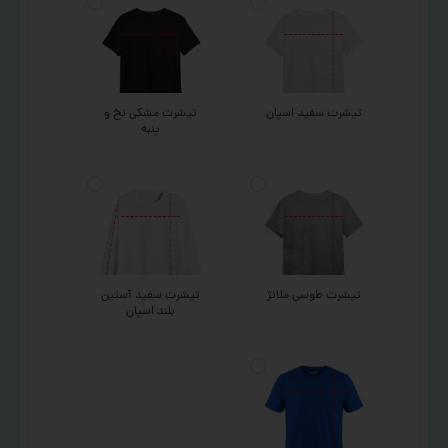
تیشرت سفید اسپان
تیشرت مشکی نخ و
پنبه
تیشرت طوسی ملانژ
تیشرت سفید آستین
بلند اسپان