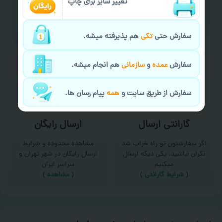
امکان سفارش از طریق چت و
تغییر سایز برای چاپ
برای درخواست خدمات چاپ
سایت با پشتیبانی آنلاین
عمده و فوری با ما تماس
(
تماس با ما‌
)
بگیرید
(
تماس با ما
)
سفارش حتی
تکی
هم پذیرفته میشه.
سفارش
عمده
و
سازمانی
هم انجام میشه.
سفارش از طریق سایت و
همه
پیام رسان ها.
گارانتی ارسال
ارسال رایگان
اگر سفارشتون تو راه خراب شد
مشاهده محدوده و شرایط
نگران نباشید، یکی دیگه ارسال
ارسال رایگان در شهر تهران و
میکنیم
سراسر ایران
(
شرایط گارانتی
)
(
مشاهده
)