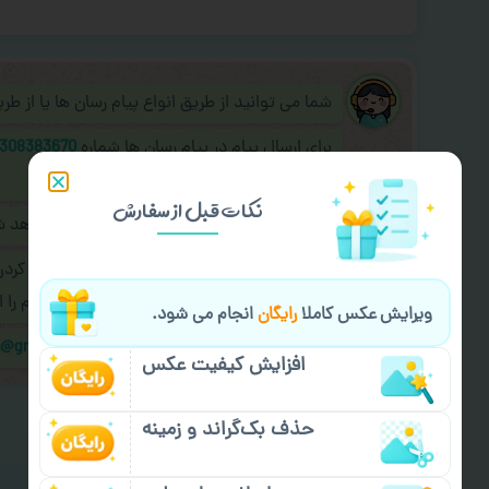
شما می توانید از طریق انواع پیام رسان ها یا از ط
برای ارسال پیام در پیام رسان ها شماره
308383670
به اپراتور آنلاین عکسچاپ پیام دهید.
نکات قبل از سفارش
طراحی نهایی قبل از چاپ برای شما ارسال خواهد 
در صورت نیاز به
سفارشی سازی طرح
(اضافه کرد
کردن سفارش
با اپراتو عکسچاپ هماهنگی لازم را ا
ویرایش عکس کاملا
رایگان
انجام می شود.
ایمیل جهت ثبت یا پیگیری سفارش:
m@gmail.com
افزایش کیفیت عکس
حذف بک‌گراند و زمینه