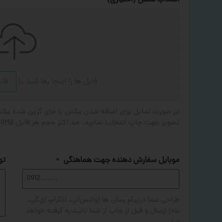
انتخاب عکس (اختیاری)
فایل ها را اینجا رها کنید
یا
فای
تصویر جهت چاپ انتخاب نمایید. حد اکثر حجم هر فایل 20MB . فرمت های مجاز: JPG,PNG,JPEG
موبایل سفارش دهنده جهت هماهنگی
تو
*
طراحی شما درپیام رسان ها (واتس‌اپ، تلگرام، آی‌گپ،
بله) ارسال و قبل از چاپ از شما تاییدیه گرفته خواهد