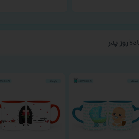
ده
روز پدر