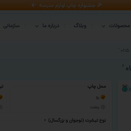
🎉 جشنواره چاپ لوازم مدرسه
محصولات
وبلاگ
درباره ما
سازمانی
‘
محل چاپ
تی
رو
پشت
نوع تیشرت (نوجوان و بزرگسال)
*