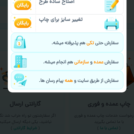
اصلاح ساده طرح
تغییر سایز برای چاپ
خیالت راحت از
سفارش گیری
سفارش حتی
تکی
هم پذیرفته میشه.
سفارش
عمده
و
سازمانی
هم انجام میشه.
سفارش از طریق سایت و
همه
پیام رسان ها.
چاپ عمده و فوری
گارانتی ارسال
درخواست خدمات چاپ عمده و فوری
اگر سفارشتون تو راه خراب شد نگر
با ما تماس بگیرید
نباشید، یکی دیگه ارسال میکنیم
(
تماس با ما
)
(
شرایط گارانتی
)