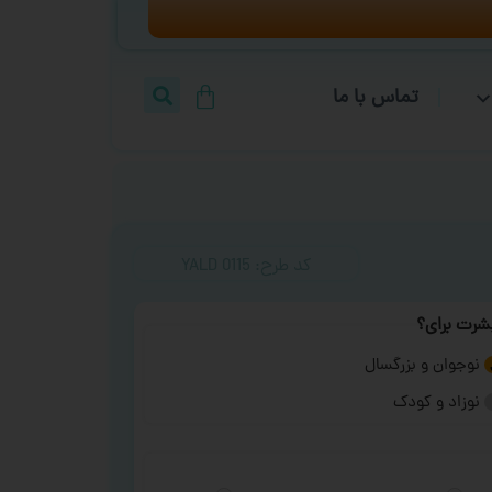
تماس با ما
کد طرح:‌ YALD 0115
شرت برای؟
نوجوان و بزرگسال
نوزاد و کودک