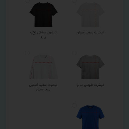
تیشرت سفید اسپان
تیشرت مشکی نخ و
پنبه
تیشرت طوسی ملانژ
تیشرت سفید آستین
بلند اسپان