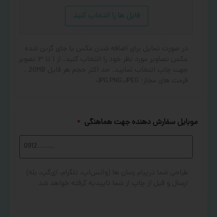
فایل ها را انتخاب کنید
در صورت تمایل برای اضافه شدن عکس یا جای گزین شده
عکس تصاویر مورد نظر خود را انتخاب کنید. از ۱ تا ۳ تصویر
جهت چاپ انتخاب نمایید. حد اکثر حجم هر فایل 20MB .
فرمت های مجاز: JPG,PNG,JPEG
موبایل سفارش دهنده جهت هماهنگی
*
طراحی شما درپیام رسان ها (واتس‌اپ، تلگرام، آی‌گپ، بله)
ارسال و قبل از چاپ از شما تاییدیه گرفته خواهد شد