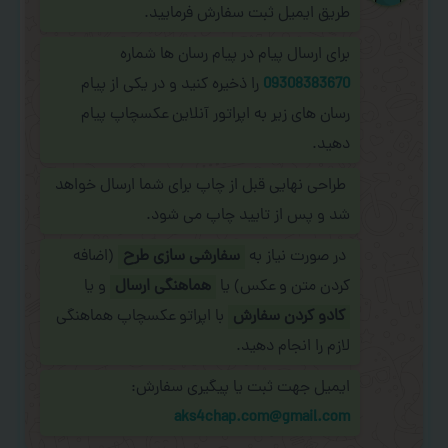
طریق ایمیل ثبت سفارش فرمایید.
برای ارسال پیام در پیام رسان ها شماره
09308383670
را ذخیره کنید و در یکی از پیام
رسان های زیر به اپراتور آنلاین عکسچاپ پیام
دهید.
طراحی نهایی قبل از چاپ برای شما ارسال خواهد
شد و پس از تایید چاپ می شود.
در صورت نیاز به
سفارشی سازی طرح
(اضافه
کردن متن و عکس) یا
هماهنگی ارسال
و یا
کادو کردن سفارش
با اپراتو عکسچاپ هماهنگی
لازم را انجام دهید.
ایمیل جهت ثبت یا پیگیری سفارش:
aks4chap.com@gmail.com