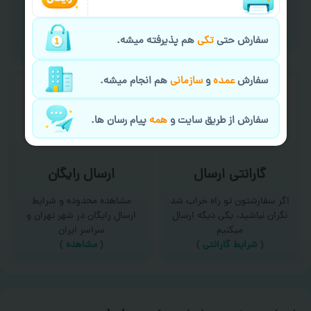
امکان سفارش از طریق چت و
برای درخواست خدمات چاپ
سایت با پشتیبانی آنلاین
عمده و فوری با ما تماس
(
تماس با ما‌
)
بگیرید
سفارش حتی
تکی
هم پذیرفته میشه.
(
تماس با ما
)
سفارش
عمده
و
سازمانی
هم انجام میشه.
سفارش از طریق سایت و
همه
پیام رسان ها.
گارانتی ارسال
ارسال رایگان
اگر سفارشتون تو راه خراب شد
مشاهده محدوده و شرایط
نگران نباشید، یکی دیگه ارسال
ارسال رایگان در شهر تهران و
میکنیم
سراسر ایران
(
شرایط گارانتی
)
(
مشاهده
)