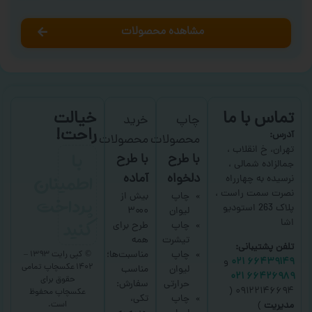
مشاهده محصولات
تماس با ما
خیالت
چاپ
خرید
راحت!
آدرس:
محصولات
محصولات
با
تهران، خ انقلاب ،
با طرح
با طرح
جمالزاده شمالی ،
اطمینان
دلخواه
آماده
نرسیده به چهارراه
نصرت سمت راست ،
پرداخت
چاپ
بیش از
پلاک 263 استودیو
لیوان
۳۰۰۰
کنید
اشا
چاپ
طرح برای
تیشرت
همه
تلفن پشتیبانی:
چاپ
مناسبت‌ها؛
© کپی رایت ۱۳۹۳ –
۶۶۴۳۹۱۴۹ ۰۲۱
و
۱۴۰۲ عکسچاپ
تمامی
لیوان
مناسب
۶۶۴۲۶۹۸۹ ۰۲۱
حقوق برای
حرارتی
سفارش:
۰۹۱۲۲۱۴۶۶۹۴ (
عکسچاپ
محفوظ
چاپ
تکی،
است.
مدیریت
)