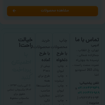
مشاهده محصولات
تماس با ما
خیالت
چاپ
خرید
راحت!
آدرس:
محصولات
محصولات
با
تهران، خ انقلاب ،
با طرح
با طرح
جمالزاده شمالی ،
اطمینان
دلخواه
آماده
نرسیده به چهارراه
نصرت سمت راست ،
پرداخت
چاپ
بیش از
پلاک 263 استودیو
لیوان
۳۰۰۰
کنید
اشا
چاپ
طرح برای
تیشرت
همه
تلفن پشتیبانی:
چاپ
مناسبت‌ها؛
© کپی رایت ۱۳۹۳ –
۶۶۴۳۹۱۴۹ ۰۲۱
و
۱۴۰۲ عکسچاپ
تمامی
لیوان
مناسب
۶۶۴۲۶۹۸۹ ۰۲۱
حقوق برای
حرارتی
سفارش:
۰۹۱۲۲۱۴۶۶۹۴ (
عکسچاپ
محفوظ
چاپ
تکی،
است.
مدیریت
)