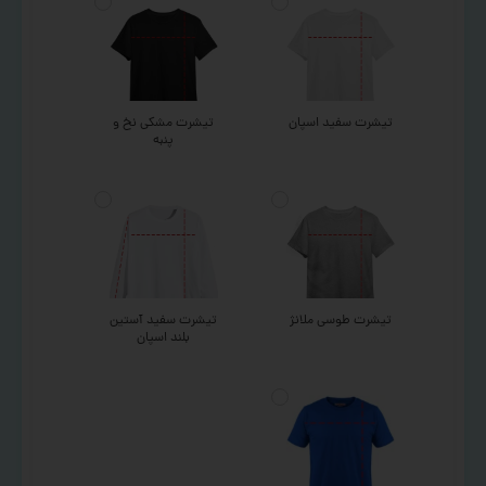
تیشرت سفید اسپان
تیشرت مشکی نخ و
پنبه
تیشرت طوسی ملانژ
تیشرت سفید آستین
بلند اسپان