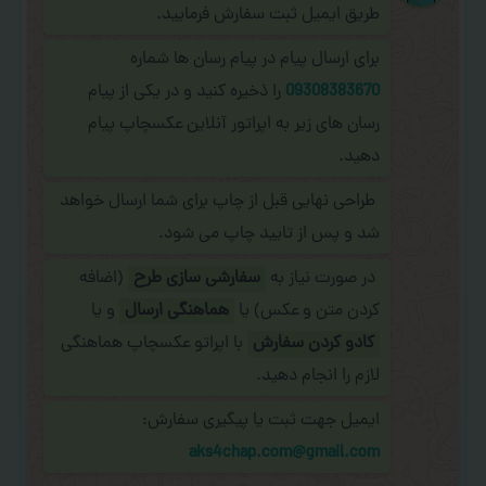
طریق ایمیل ثبت سفارش فرمایید.
برای ارسال پیام در پیام رسان ها شماره
09308383670
را ذخیره کنید و در یکی از پیام
رسان های زیر به اپراتور آنلاین عکسچاپ پیام
دهید.
طراحی نهایی قبل از چاپ برای شما ارسال خواهد
شد و پس از تایید چاپ می شود.
در صورت نیاز به
سفارشی سازی طرح
(اضافه
کردن متن و عکس) یا
هماهنگی ارسال
و یا
کادو کردن سفارش
با اپراتو عکسچاپ هماهنگی
لازم را انجام دهید.
ایمیل جهت ثبت یا پیگیری سفارش:
aks4chap.com@gmail.com