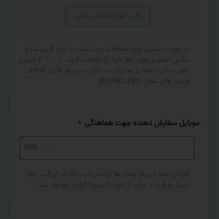
فایل ها را انتخاب کنید
در صورت تمایل برای اضافه شدن عکس یا جای گزین شده
عکس تصاویر مورد نظر خود را انتخاب کنید. از ۱ تا ۳ تصویر
جهت چاپ انتخاب نمایید. حد اکثر حجم هر فایل 20MB .
فرمت های مجاز: JPG,PNG,JPEG
موبایل سفارش دهنده جهت هماهنگی
*
طراحی شما درپیام رسان ها (واتس‌اپ، تلگرام، آی‌گپ، بله)
ارسال و قبل از چاپ از شما تاییدیه گرفته خواهد شد