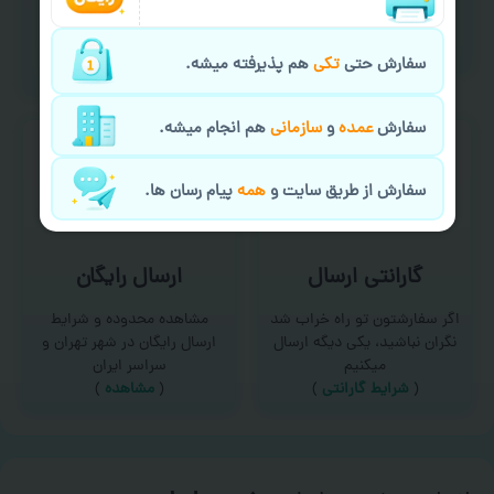
امکان سفارش از طریق چت و
برای درخواست خدمات چاپ
سایت با پشتیبانی آنلاین
عمده و فوری با ما تماس
(
تماس با ما‌
)
بگیرید
سفارش حتی
تکی
هم پذیرفته میشه.
(
تماس با ما
)
سفارش
عمده
و
سازمانی
هم انجام میشه.
سفارش از طریق سایت و
همه
پیام رسان ها.
گارانتی ارسال
ارسال رایگان
اگر سفارشتون تو راه خراب شد
مشاهده محدوده و شرایط
نگران نباشید، یکی دیگه ارسال
ارسال رایگان در شهر تهران و
میکنیم
سراسر ایران
(
شرایط گارانتی
)
(
مشاهده
)