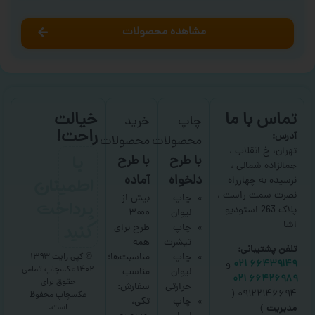
مشاهده محصولات
تماس با ما
خیالت
چاپ
خرید
راحت!
آدرس:
محصولات
محصولات
با
تهران، خ انقلاب ،
با طرح
با طرح
جمالزاده شمالی ،
اطمینان
دلخواه
آماده
نرسیده به چهارراه
نصرت سمت راست ،
پرداخت
چاپ
بیش از
پلاک 263 استودیو
لیوان
۳۰۰۰
کنید
اشا
چاپ
طرح برای
تیشرت
همه
تلفن پشتیبانی:
چاپ
مناسبت‌ها؛
© کپی رایت ۱۳۹۳ –
۶۶۴۳۹۱۴۹ ۰۲۱
و
۱۴۰۲ عکسچاپ
تمامی
لیوان
مناسب
۶۶۴۲۶۹۸۹ ۰۲۱
حقوق برای
حرارتی
سفارش:
۰۹۱۲۲۱۴۶۶۹۴ (
عکسچاپ
محفوظ
چاپ
تکی،
است.
مدیریت
)