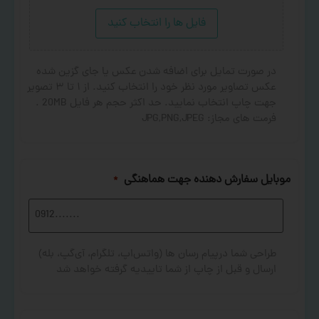
فایل ها را انتخاب کنید
در صورت تمایل برای اضافه شدن عکس یا جای گزین شده
عکس تصاویر مورد نظر خود را انتخاب کنید. از ۱ تا ۳ تصویر
جهت چاپ انتخاب نمایید. حد اکثر حجم هر فایل 20MB .
فرمت های مجاز: JPG,PNG,JPEG
موبایل سفارش دهنده جهت هماهنگی
*
طراحی شما درپیام رسان ها (واتس‌اپ، تلگرام، آی‌گپ، بله)
ارسال و قبل از چاپ از شما تاییدیه گرفته خواهد شد