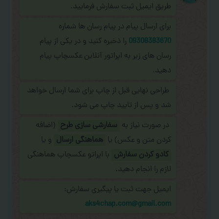
طریق ایمیل ثبت سفارش فرمایید.
برای ارسال پیام در پیام رسان ها شماره
09308383670
را ذخیره کنید و در یکی از پیام
رسان های زیر به اپراتور آنلاین عکسچاپ پیام
دهید.
طراحی نهایی قبل از چاپ برای شما ارسال خواهد
شد و پس از تایید چاپ می شود.
در صورت نیاز به
سفارشی سازی طرح
(اضافه
کردن متن و عکس) یا
هماهنگی ارسال
و یا
کادو کردن سفارش
با اپراتو عکسچاپ هماهنگی
لازم را انجام دهید.
ایمیل جهت ثبت یا پیگیری سفارش:
aks4chap.com@gmail.com