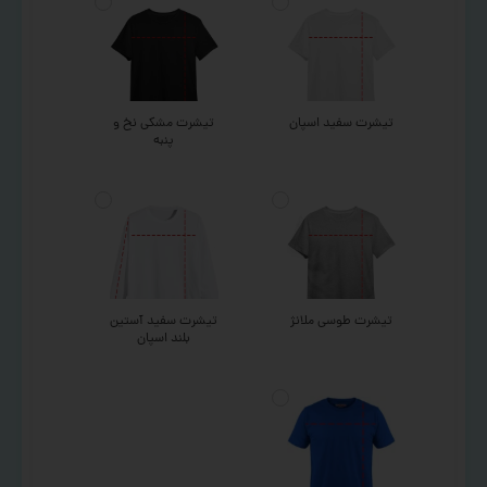
تیشرت سفید اسپان
تیشرت مشکی نخ و
پنبه
تیشرت طوسی ملانژ
تیشرت سفید آستین
بلند اسپان