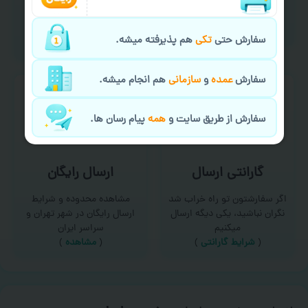
امکان سفارش از طریق چت و
برای درخواست خدمات چاپ
سایت با پشتیبانی آنلاین
عمده و فوری با ما تماس
(
تماس با ما‌
)
بگیرید
سفارش حتی
تکی
هم پذیرفته میشه.
(
تماس با ما
)
سفارش
عمده
و
سازمانی
هم انجام میشه.
سفارش از طریق سایت و
همه
پیام رسان ها.
گارانتی ارسال
ارسال رایگان
اگر سفارشتون تو راه خراب شد
مشاهده محدوده و شرایط
نگران نباشید، یکی دیگه ارسال
ارسال رایگان در شهر تهران و
میکنیم
سراسر ایران
(
شرایط گارانتی
)
(
مشاهده
)