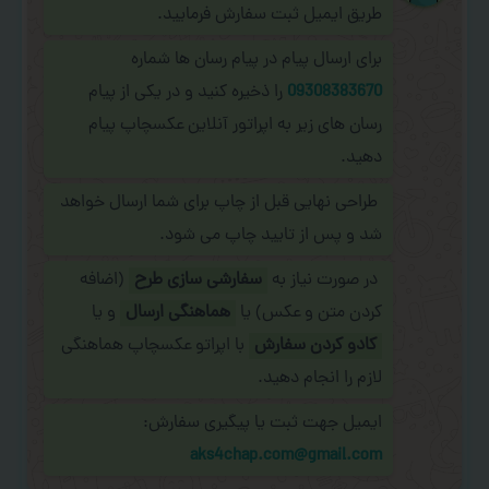
طریق ایمیل ثبت سفارش فرمایید.
برای ارسال پیام در پیام رسان ها شماره
09308383670
را ذخیره کنید و در یکی از پیام
رسان های زیر به اپراتور آنلاین عکسچاپ پیام
دهید.
طراحی نهایی قبل از چاپ برای شما ارسال خواهد
شد و پس از تایید چاپ می شود.
در صورت نیاز به
سفارشی سازی طرح
(اضافه
کردن متن و عکس) یا
هماهنگی ارسال
و یا
کادو کردن سفارش
با اپراتو عکسچاپ هماهنگی
لازم را انجام دهید.
ایمیل جهت ثبت یا پیگیری سفارش:
aks4chap.com@gmail.com