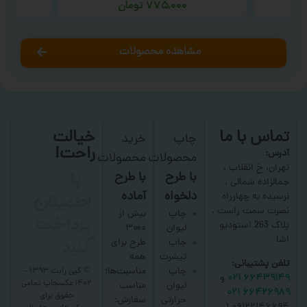
۷۷۵,۰۰۰
تومان
مشاهده محصولات
تماس با ما
خیالت
چاپ
خرید
راحت!
آدرس:
محصولات
محصولات
با
تهران، خ انقلاب ،
با طرح
با طرح
جمالزاده شمالی ،
اطمینان
دلخواه
آماده
نرسیده به چهارراه
نصرت سمت راست ،
پرداخت
چاپ
بیش از
پلاک 263 استودیو
لیوان
۳۰۰۰
کنید
اشا
چاپ
طرح برای
تیشرت
همه
تلفن پشتیبانی:
چاپ
مناسبت‌ها؛
© کپی رایت ۱۳۹۳ –
۶۶۴۳۹۱۴۹ ۰۲۱
و
۱۴۰۲ عکسچاپ
تمامی
لیوان
مناسب
۶۶۴۲۶۹۸۹ ۰۲۱
حقوق برای
حرارتی
سفارش: