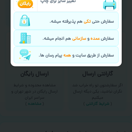
امکان سفارش از طریق چت و
تغییر سایز برای چاپ
برای درخواست خدمات چاپ
سایت با پشتیبانی آنلاین
عمده و فوری با ما تماس
(
تماس با ما‌
)
بگیرید
(
تماس با ما
)
سفارش حتی
تکی
هم پذیرفته میشه.
سفارش
عمده
و
سازمانی
هم انجام میشه.
سفارش از طریق سایت و
همه
پیام رسان ها.
گارانتی ارسال
ارسال رایگان
اگر سفارشتون تو راه خراب شد
مشاهده محدوده و شرایط
نگران نباشید، یکی دیگه ارسال
ارسال رایگان در شهر تهران و
میکنیم
سراسر ایران
(
شرایط گارانتی
)
(
مشاهده
)