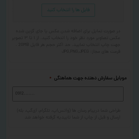
فایل ها را انتخاب کنید
در صورت تمایل برای اضافه شدن عکس یا جای گزین شده
عکس تصاویر مورد نظر خود را انتخاب کنید. از ۱ تا ۳ تصویر
جهت چاپ انتخاب نمایید. حد اکثر حجم هر فایل 20MB .
فرمت های مجاز: JPG,PNG,JPEG
موبایل سفارش دهنده جهت هماهنگی
*
طراحی شما درپیام رسان ها (واتس‌اپ، تلگرام، آی‌گپ، بله)
ارسال و قبل از چاپ از شما تاییدیه گرفته خواهد شد