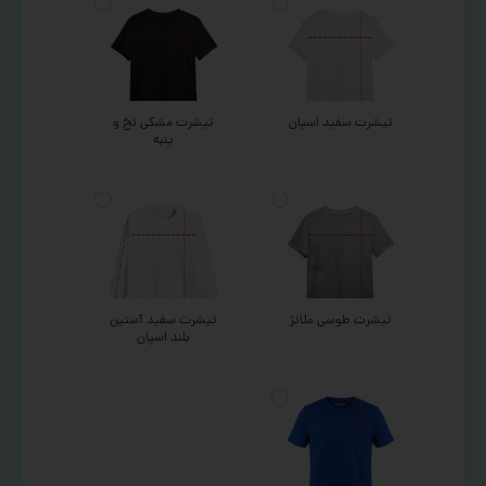
تیشرت سفید اسپان
تیشرت مشکی نخ و
پنبه
تیشرت طوسی ملانژ
تیشرت سفید آستین
بلند اسپان