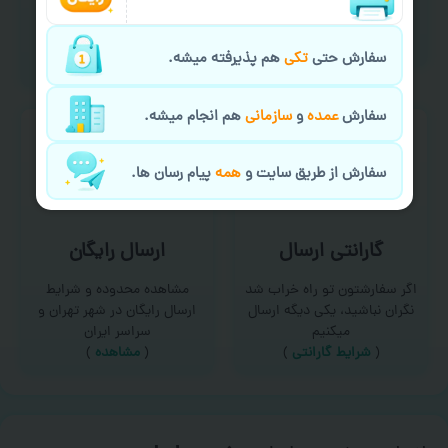
امکان سفارش از طریق چت و
برای درخواست خدمات چاپ
سایت با پشتیبانی آنلاین
عمده و فوری با ما تماس
(
تماس با ما‌
)
بگیرید
سفارش حتی
تکی
هم پذیرفته میشه.
(
تماس با ما
)
سفارش
عمده
و
سازمانی
هم انجام میشه.
سفارش از طریق سایت و
همه
پیام رسان ها.
گارانتی ارسال
ارسال رایگان
اگر سفارشتون تو راه خراب شد
مشاهده محدوده و شرایط
نگران نباشید، یکی دیگه ارسال
ارسال رایگان در شهر تهران و
میکنیم
سراسر ایران
(
شرایط گارانتی
)
(
مشاهده
)