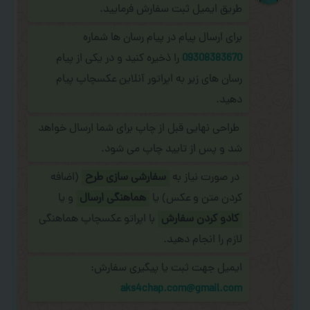
طریق ایمیل ثبت سفارش فرمایید.
برای ارسال پیام در پیام رسان ها شماره
09308383670
را ذخیره کنید و در یکی از پیام
رسان های زیر به اپراتور آنلاین عکسچاپ پیام
دهید.
طراحی نهایی قبل از چاپ برای شما ارسال خواهد
شد و پس از تایید چاپ می شود.
در صورت نیاز به
سفارشی سازی طرح
(اضافه
کردن متن و عکس) یا
هماهنگی ارسال
و یا
کادو کردن سفارش
با اپراتو عکسچاپ هماهنگی
لازم را انجام دهید.
ایمیل جهت ثبت یا پیگیری سفارش:
aks4chap.com@gmail.com