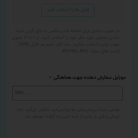
فایل ها را انتخاب کنید
در صورت تمایل برای اضافه شدن عکس یا جای گزین شده
عکس تصاویر مورد نظر خود را انتخاب کنید. از ۱ تا ۳ تصویر
جهت چاپ انتخاب نمایید. حد اکثر حجم هر فایل 20MB .
فرمت های مجاز: JPG,PNG,JPEG
موبایل سفارش دهنده جهت هماهنگی
*
طراحی شما درپیام رسان ها (واتس‌اپ، تلگرام، آی‌گپ، بله)
ارسال و قبل از چاپ از شما تاییدیه گرفته خواهد شد