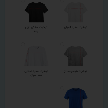
تیشرت سفید اسپان
تیشرت مشکی نخ و
پنبه
تیشرت طوسی ملانژ
تیشرت سفید آستین
بلند اسپان