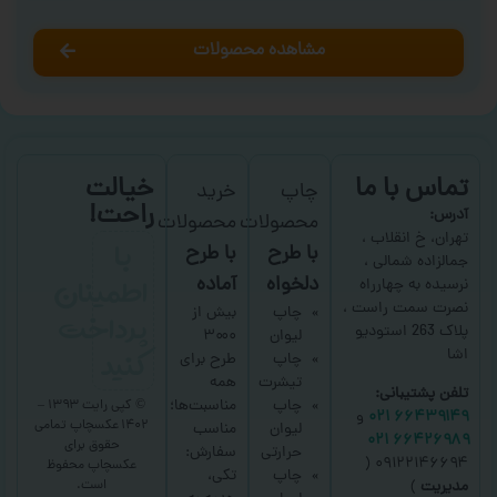
مشاهده محصولات
تماس با ما
خیالت
چاپ
خرید
راحت!
آدرس:
محصولات
محصولات
با
تهران، خ انقلاب ،
با طرح
با طرح
جمالزاده شمالی ،
اطمینان
دلخواه
آماده
نرسیده به چهارراه
نصرت سمت راست ،
پرداخت
چاپ
بیش از
پلاک 263 استودیو
لیوان
۳۰۰۰
کنید
اشا
چاپ
طرح برای
تیشرت
همه
تلفن پشتیبانی:
چاپ
مناسبت‌ها؛
© کپی رایت ۱۳۹۳ –
۶۶۴۳۹۱۴۹ ۰۲۱
و
۱۴۰۲ عکسچاپ
تمامی
لیوان
مناسب
۶۶۴۲۶۹۸۹ ۰۲۱
حقوق برای
حرارتی
سفارش:
۰۹۱۲۲۱۴۶۶۹۴ (
عکسچاپ
محفوظ
چاپ
تکی،
است.
مدیریت
)