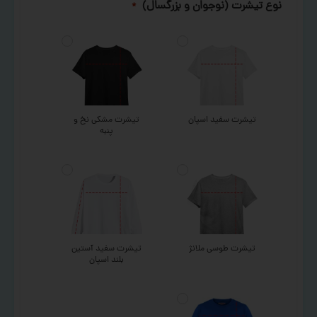
نوع تیشرت (نوجوان و بزرگسال)
*
تیشرت سفید اسپان
تیشرت مشکی نخ و
پنبه
تیشرت طوسی ملانژ
تیشرت سفید آستین
بلند اسپان