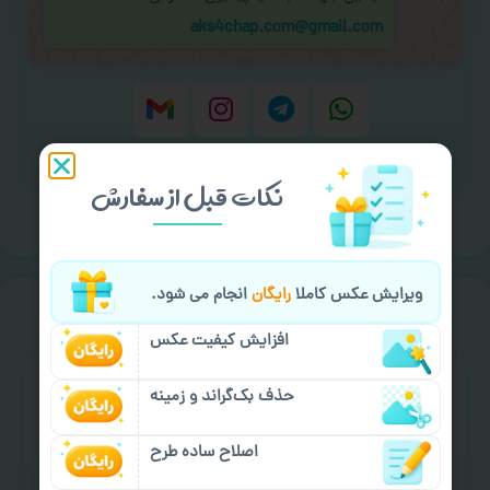
aks4chap.com@gmail.com
برای ارسال پیام کلیک کنید
نکات قبل از سفارش
ویرایش عکس کاملا
رایگان
انجام می شود.
سفارش گیری
خیالت راحت از
افزایش کیفیت عکس
حذف بک‌گراند و زمینه
اصلاح ساده طرح