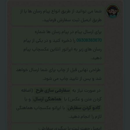
شما می توانید از طریق انواع پیام رسان ها یا از
طریق ایمیل ثبت سفارش فرمایید.
برای ارسال پیام در پیام رسان ها شماره
09308383670
را ذخیره کنید و در یکی از پیام
رسان های زیر به اپراتور آنلاین عکسچاپ پیام
دهید.
طراحی نهایی قبل از چاپ برای شما ارسال خواهد
شد و پس از تایید چاپ می شود.
در صورت نیاز به
سفارشی سازی طرح
(اضافه
کردن متن و عکس) یا
هماهنگی ارسال
و یا
کادو کردن سفارش
با اپراتو عکسچاپ هماهنگی
لازم را انجام دهید.
ایمیل جهت ثبت یا پیگیری سفارش: