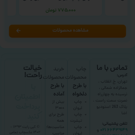
۷۷۵,۰۰۰
تومان
مشاهده محصولات
تماس با ما
خیالت
چاپ
خرید
راحت!
آدرس:
محصولات
محصولات
با
تهران، خ انقلاب ،
با طرح
با طرح
جمالزاده شمالی ،
اطمینان
دلخواه
آماده
نرسیده به چهارراه
نصرت سمت راست ،
پرداخت
چاپ
بیش از
پلاک 263 استودیو
لیوان
۳۰۰۰
کنید
اشا
چاپ
طرح برای
تیشرت
همه
تلفن پشتیبانی:
چاپ
مناسبت‌ها؛
© کپی رایت ۱۳۹۳ –
۶۶۴۳۹۱۴۹ ۰۲۱
و
۱۴۰۲ عکسچاپ
تمامی
لیوان
مناسب