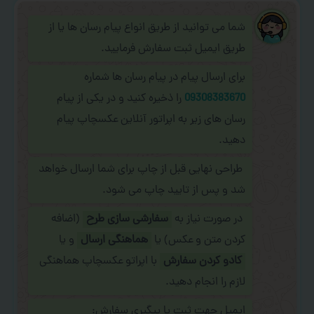
شما می توانید از طریق انواع پیام رسان ها یا از
طریق ایمیل ثبت سفارش فرمایید.
برای ارسال پیام در پیام رسان ها شماره
09308383670
را ذخیره کنید و در یکی از پیام
رسان های زیر به اپراتور آنلاین عکسچاپ پیام
دهید.
طراحی نهایی قبل از چاپ برای شما ارسال خواهد
شد و پس از تایید چاپ می شود.
در صورت نیاز به
سفارشی سازی طرح
(اضافه
کردن متن و عکس) یا
هماهنگی ارسال
و یا
کادو کردن سفارش
با اپراتو عکسچاپ هماهنگی
لازم را انجام دهید.
ایمیل جهت ثبت یا پیگیری سفارش: