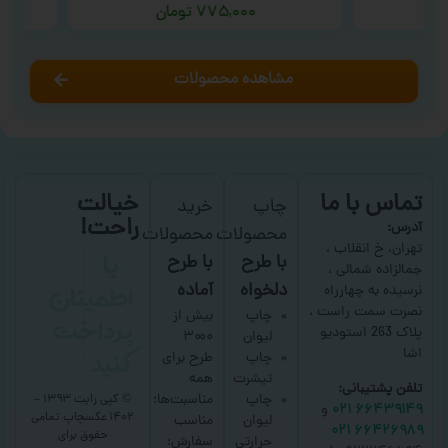
۷۷۵,۰۰۰
تومان
مشاهده محصولات
تماس با ما
خیالت
چاپ
خرید
راحت!
آدرس:
محصولات
محصولات
با
تهران، خ انقلاب ،
با طرح
با طرح
جمالزاده شمالی ،
اطمینان
دلخواه
آماده
نرسیده به چهارراه
نصرت سمت راست ،
پرداخت
چاپ
بیش از
پلاک 263 استودیو
لیوان
۳۰۰۰
کنید
اشا
چاپ
طرح برای
تیشرت
همه
تلفن پشتیبانی:
چاپ
مناسبت‌ها؛
© کپی رایت ۱۳۹۳ –
۶۶۴۳۹۱۴۹ ۰۲۱
و
۱۴۰۲ عکسچاپ
تمامی
لیوان
مناسب
۶۶۴۲۶۹۸۹ ۰۲۱
حقوق برای
حرارتی
سفارش: