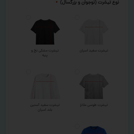
نوع تیشرت (نوجوان و بزرگسال)
*
تیشرت سفید اسپان
تیشرت مشکی نخ و
پنبه
تیشرت طوسی ملانژ
تیشرت سفید آستین
بلند اسپان