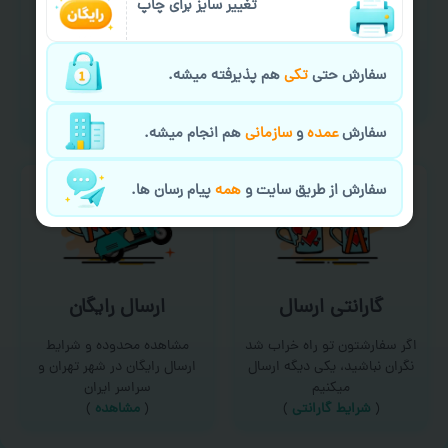
تغییر سایز برای چاپ
سفارش گیری آنلاین
چاپ عمده و فوری
امکان سفارش از طریق چت و
برای درخواست خدمات چاپ
سفارش حتی
تکی
هم پذیرفته میشه.
سایت با پشتیبانی آنلاین
عمده و فوری با ما تماس
(
تماس با ما‌
)
بگیرید
(
تماس با ما
)
سفارش
عمده
و
سازمانی
هم انجام میشه.
سفارش از طریق سایت و
همه
پیام رسان ها.
گارانتی ارسال
ارسال رایگان
اگر سفارشتون تو راه خراب شد
مشاهده محدوده و شرایط
نگران نباشید، یکی دیگه ارسال
ارسال رایگان در شهر تهران و
میکنیم
سراسر ایران
(
شرایط گارانتی
)
(
مشاهده
)