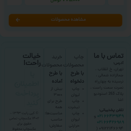
۷۷۵,۰۰۰
تومان
مشاهده محصولات
تماس با ما
خیالت
چاپ
خرید
راحت!
آدرس:
محصولات
محصولات
با
تهران، خ انقلاب ،
با طرح
با طرح
جمالزاده شمالی ،
اطمینان
دلخواه
آماده
نرسیده به چهارراه
نصرت سمت راست ،
پرداخت
چاپ
بیش از
پلاک 263 استودیو
لیوان
۳۰۰۰
کنید
اشا
چاپ
طرح برای
تیشرت
همه
تلفن پشتیبانی:
چاپ
مناسبت‌ها؛
© کپی رایت ۱۳۹۳ –
۶۶۴۳۹۱۴۹ ۰۲۱
و
۱۴۰۲ عکسچاپ
تمامی
لیوان
مناسب
۶۶۴۲۶۹۸۹ ۰۲۱
حقوق برای
حرارتی
سفارش:
۰۹۱۲۲۱۴۶۶۹۴ (
عکسچاپ
محفوظ