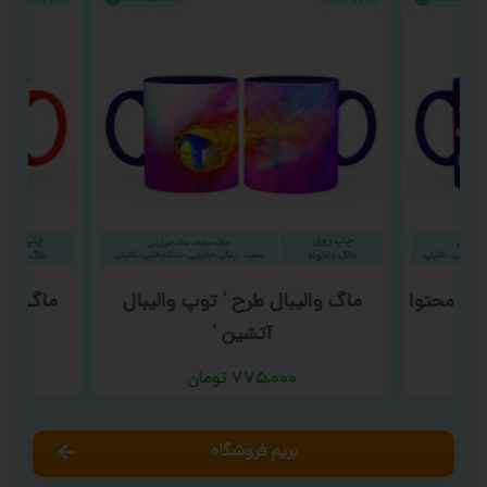
لید محتوا
ماگ والیبال طرح ‘ توپ والیبال
ماگ روز پ
آتشین ‘
۷۷۵,۰۰۰
تومان
بریم فروشگاه