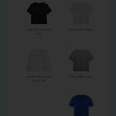
تیشرت سفید اسپان
تیشرت مشکی نخ و
پنبه
تیشرت طوسی ملانژ
تیشرت سفید آستین
بلند اسپان