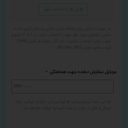
فایل ها را انتخاب کنید
در صورت تمایل برای اضافه شدن عکس یا جای گزین شده
عکس تصاویر مورد نظر خود را انتخاب کنید. از ۱ تا ۳ تصویر
جهت چاپ انتخاب نمایید. حد اکثر حجم هر فایل 20MB .
فرمت های مجاز: JPG,PNG,JPEG
موبایل سفارش دهنده جهت هماهنگی
*
طراحی شما درپیام رسان ها (واتس‌اپ، تلگرام، آی‌گپ، بله)
ارسال و قبل از چاپ از شما تاییدیه گرفته خواهد شد