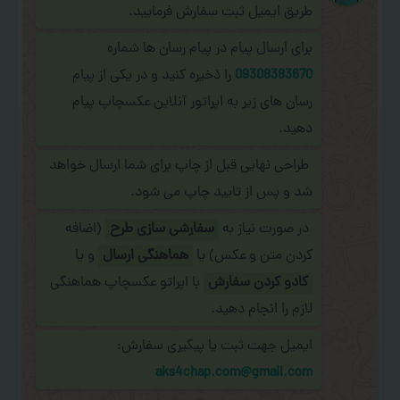
طریق ایمیل ثبت سفارش فرمایید.
برای ارسال پیام در پیام رسان ها شماره
09308383670
را ذخیره کنید و در یکی از پیام
رسان های زیر به اپراتور آنلاین عکسچاپ پیام
دهید.
طراحی نهایی قبل از چاپ برای شما ارسال خواهد
شد و پس از تایید چاپ می شود.
در صورت نیاز به
سفارشی سازی طرح
(اضافه
کردن متن و عکس) یا
هماهنگی ارسال
و یا
کادو کردن سفارش
با اپراتو عکسچاپ هماهنگی
لازم را انجام دهید.
ایمیل جهت ثبت یا پیگیری سفارش:
aks4chap.com@gmail.com