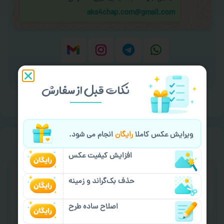
aks4chap.com@gmail.com
برای ارسال پیام کلیک کنید
نکات قبل از سفارش
ویرایش عکس کاملا
رایگان
انجام می شود.
خیالت راحت از
سفارش گیری
افزایش کیفیت عکس
حذف بک‌گراند و زمینه
اصلاح ساده طرح