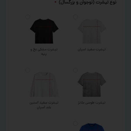
نوع تیشرت (نوجوان و بزرگسال)
*
تیشرت سفید اسپان
تیشرت مشکی نخ و
پنبه
تیشرت طوسی ملانژ
تیشرت سفید آستین
بلند اسپان