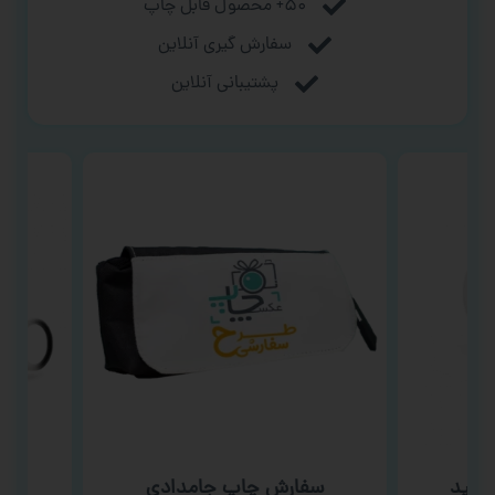
۵۰+ محصول قابل چاپ
سفارش گیری آنلاین
پشتیبانی آنلاین
فید
سفارش چاپ جامدادی
سفار