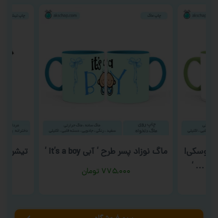
 سوسکی!
ماگ نوزاد پسر طرح ‘ آبی it’s a boy ‘
تیشرت عا
ار … ‘
۷۷۵,۰۰۰
تومان