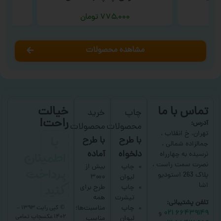
۷۷۵,۰۰۰
تومان
مشاهده محصولات
تماس با ما
خیالت
چاپ
خرید
راحت!
آدرس:
محصولات
محصولات
با
تهران، خ انقلاب ،
با طرح
با طرح
جمالزاده شمالی ،
اطمینان
دلخواه
آماده
نرسیده به چهارراه
نصرت سمت راست ،
پرداخت
چاپ
بیش از
پلاک 263 استودیو
لیوان
۳۰۰۰
کنید
اشا
چاپ
طرح برای
تیشرت
همه
تلفن پشتیبانی:
چاپ
مناسبت‌ها؛
© کپی رایت ۱۳۹۳ –
۶۶۴۳۹۱۴۹ ۰۲۱
و
۱۴۰۲ عکسچاپ
تمامی
لیوان
مناسب