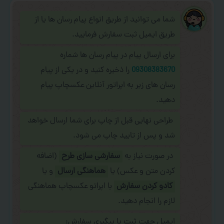
شما می توانید از طریق انواع پیام رسان ها یا از
طریق ایمیل ثبت سفارش فرمایید.
برای ارسال پیام در پیام رسان ها شماره
09308383670
را ذخیره کنید و در یکی از پیام
رسان های زیر به اپراتور آنلاین عکسچاپ پیام
دهید.
طراحی نهایی قبل از چاپ برای شما ارسال خواهد
شد و پس از تایید چاپ می شود.
در صورت نیاز به
سفارشی سازی طرح
(اضافه
کردن متن و عکس) یا
هماهنگی ارسال
و یا
کادو کردن سفارش
با اپراتو عکسچاپ هماهنگی
لازم را انجام دهید.
ایمیل جهت ثبت یا پیگیری سفارش: