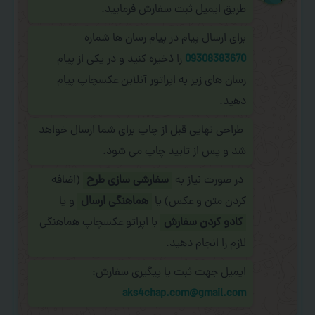
طریق ایمیل ثبت سفارش فرمایید.
برای ارسال پیام در پیام رسان ها شماره
09308383670
را ذخیره کنید و در یکی از پیام
رسان های زیر به اپراتور آنلاین عکسچاپ پیام
دهید.
طراحی نهایی قبل از چاپ برای شما ارسال خواهد
شد و پس از تایید چاپ می شود.
در صورت نیاز به
سفارشی سازی طرح
(اضافه
کردن متن و عکس) یا
هماهنگی ارسال
و یا
کادو کردن سفارش
با اپراتو عکسچاپ هماهنگی
لازم را انجام دهید.
ایمیل جهت ثبت یا پیگیری سفارش:
aks4chap.com@gmail.com