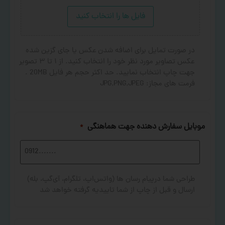
فایل ها را انتخاب کنید
در صورت تمایل برای اضافه شدن عکس یا جای گزین شده
عکس تصاویر مورد نظر خود را انتخاب کنید. از ۱ تا ۳ تصویر
جهت چاپ انتخاب نمایید. حد اکثر حجم هر فایل 20MB .
فرمت های مجاز: JPG,PNG,JPEG
موبایل سفارش دهنده جهت هماهنگی
*
طراحی شما درپیام رسان ها (واتس‌اپ، تلگرام، آی‌گپ، بله)
ارسال و قبل از چاپ از شما تاییدیه گرفته خواهد شد