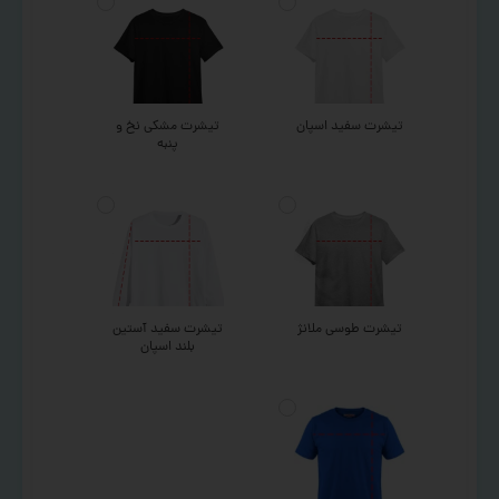
تیشرت سفید اسپان
تیشرت مشکی نخ و
پنبه
تیشرت طوسی ملانژ
تیشرت سفید آستین
بلند اسپان