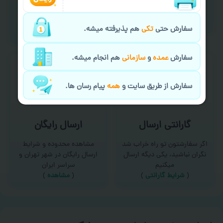
امکان سفارش از طریق چت و
برای درخواست خدمات چاپ
سایت با پشتیبانی آنلاین
عمده و فوری با ما تماس
(
تماس با ما‌
)
بگیرید
سفارش حتی
تکی
هم پذیرفته میشه.
(
تماس با ما
)
سفارش
عمده
و
سازمانی
هم انجام میشه.
سفارش از طریق سایت و
همه
پیام رسان ها.
گارانتی ارسال
ارسال رایگان
اگر سفارشتون تو راه خراب شد
مشاهده محدوده و شرایط
نگران نباشید، یکی دیگه ارسال
ارسال رایگان در شهر تهران و
میکنیم
سراسر ایران
(
شرایط گارانتی
)
(
مشاهده
)