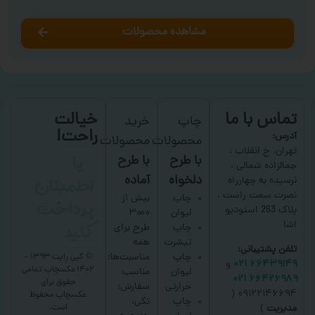
مشاهده محصولات
تماس با ما
خیالت
چاپ
خرید
راحت!
آدرس:
محصولات
محصولات
با
تهران، خ انقلاب ،
با طرح
با طرح
جمالزاده شمالی ،
اطمینان
دلخواه
آماده
نرسیده به چهارراه
نصرت سمت راست ،
پرداخت
چاپ
بیش از
پلاک 263 استودیو
لیوان
۳۰۰۰
کنید
اشا
چاپ
طرح برای
تیشرت
همه
تلفن پشتیبانی:
چاپ
مناسبت‌ها؛
© کپی رایت ۱۳۹۳ –
۶۶۴۳۹۱۴۹ ۰۲۱
و
۱۴۰۲ عکسچاپ
تمامی
لیوان
مناسب
۶۶۴۲۶۹۸۹ ۰۲۱
حقوق برای
حرارتی
سفارش:
۰۹۱۲۲۱۴۶۶۹۴ (
عکسچاپ
محفوظ
چاپ
تکی،
است.
مدیریت
)