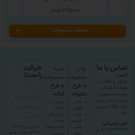
۷۷۵,۰۰۰
تومان
مشاهده محصولات
تماس با ما
خیالت
چاپ
خرید
راحت!
آدرس:
محصولات
محصولات
با
تهران، خ انقلاب ،
با طرح
با طرح
جمالزاده شمالی ،
اطمینان
دلخواه
آماده
نرسیده به چهارراه
نصرت سمت راست ،
پرداخت
چاپ
بیش از
پلاک 263 استودیو
لیوان
۳۰۰۰
کنید
اشا
چاپ
طرح برای
تیشرت
همه
تلفن پشتیبانی:
چاپ
مناسبت‌ها؛
© کپی رایت ۱۳۹۳ –
۶۶۴۳۹۱۴۹ ۰۲۱
و
۱۴۰۲ عکسچاپ
تمامی
لیوان
مناسب