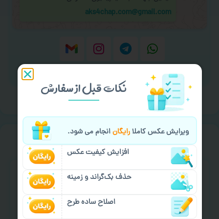
aks4chap.com@gmail.com
برای ارسال پیام کلیک کنید
نکات قبل از سفارش
ویرایش عکس کاملا
رایگان
انجام می شود.
خیالت راحت از
سفارش گیری
افزایش کیفیت عکس
حذف بک‌گراند و زمینه
اصلاح ساده طرح