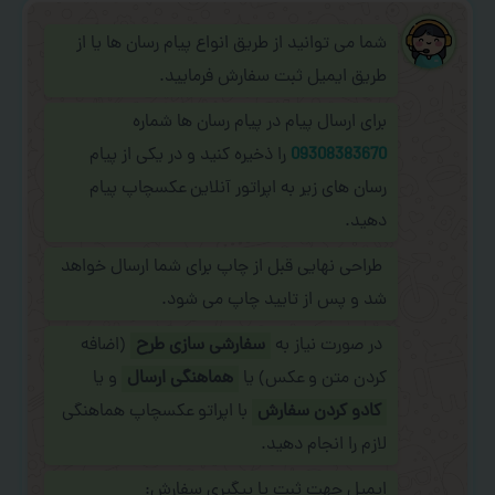
شما می توانید از طریق انواع پیام رسان ها یا از
طریق ایمیل ثبت سفارش فرمایید.
برای ارسال پیام در پیام رسان ها شماره
09308383670
را ذخیره کنید و در یکی از پیام
رسان های زیر به اپراتور آنلاین عکسچاپ پیام
دهید.
طراحی نهایی قبل از چاپ برای شما ارسال خواهد
شد و پس از تایید چاپ می شود.
در صورت نیاز به
سفارشی سازی طرح
(اضافه
کردن متن و عکس) یا
هماهنگی ارسال
و یا
کادو کردن سفارش
با اپراتو عکسچاپ هماهنگی
لازم را انجام دهید.
ایمیل جهت ثبت یا پیگیری سفارش: