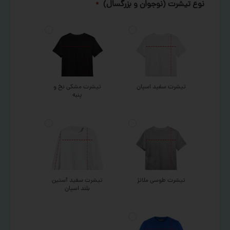
نوع تیشرت (نوجوان و بزرگسال)
*
تیشرت سفید اسپان
تیشرت مشکی نخ و
پنبه
تیشرت طوسی ملانژ
تیشرت سفید آستین
بلند اسپان