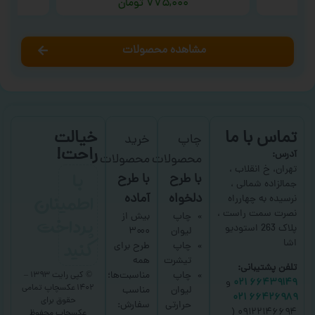
۷۷۵,۰۰۰
تومان
مشاهده محصولات
تماس با ما
خیالت
چاپ
خرید
راحت!
آدرس:
محصولات
محصولات
با
تهران، خ انقلاب ،
با طرح
با طرح
جمالزاده شمالی ،
اطمینان
دلخواه
آماده
نرسیده به چهارراه
نصرت سمت راست ،
پرداخت
چاپ
بیش از
پلاک 263 استودیو
لیوان
۳۰۰۰
کنید
اشا
چاپ
طرح برای
تیشرت
همه
تلفن پشتیبانی:
چاپ
مناسبت‌ها؛
© کپی رایت ۱۳۹۳ –
۶۶۴۳۹۱۴۹ ۰۲۱
و
۱۴۰۲ عکسچاپ
تمامی
لیوان
مناسب
۶۶۴۲۶۹۸۹ ۰۲۱
حقوق برای
حرارتی
سفارش:
۰۹۱۲۲۱۴۶۶۹۴ (
عکسچاپ
محفوظ