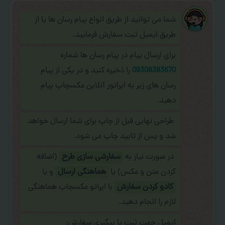
شما می توانید از طریق انواع پیام رسان ها یا از
طریق ایمیل ثبت سفارش فرمایید.
برای ارسال پیام در پیام رسان ها شماره
09308383670
را ذخیره کنید و در یکی از پیام
رسان های زیر به اپراتور آنلاین عکسچاپ پیام
دهید.
طراحی نهایی قبل از چاپ برای شما ارسال خواهد
شد و پس از تایید چاپ می شود.
در صورت نیاز به
سفارشی سازی طرح
(اضافه
کردن متن و عکس) یا
هماهنگی ارسال
و یا
کادو کردن سفارش
با اپراتو عکسچاپ هماهنگی
لازم را انجام دهید.
ایمیل جهت ثبت یا پیگیری سفارش: