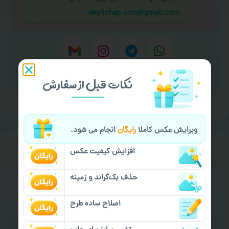
aks4chap.com@gmail.com
برای ارسال پیام کلیک کنید
نکات قبل از سفارش
ویرایش عکس کاملا
رایگان
انجام می شود.
سفارش گیری
خیالت راحت از
افزایش کیفیت عکس
حذف بک‌گراند و زمینه
اصلاح ساده طرح