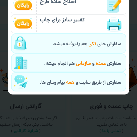
اصلاح ساده طرح
تغییر سایز برای چاپ
خیالت راحت از
سفارش گیری
سفارش حتی
تکی
هم پذیرفته میشه.
سفارش
عمده
و
سازمانی
هم انجام میشه.
سفارش از طریق سایت و
همه
پیام رسان ها.
چاپ عمده و فوری
گارانتی ارسال
درخواست خدمات چاپ عمده و فوری
اگر سفارشتون تو راه خراب شد نگر
با ما تماس بگیرید
نباشید، یکی دیگه ارسال میکنیم
(
تماس با ما
)
(
شرایط گارانتی
)