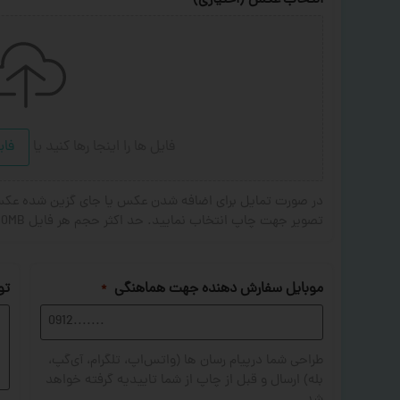
انتخاب عکس (اختیاری)
فایل ها را اینجا رها کنید
یا
فای
تصویر جهت چاپ انتخاب نمایید. حد اکثر حجم هر فایل 20MB . فرمت های مجاز: JPG,PNG,JPEG
موبایل سفارش دهنده جهت هماهنگی
تو
*
طراحی شما درپیام رسان ها (واتس‌اپ، تلگرام، آی‌گپ،
بله) ارسال و قبل از چاپ از شما تاییدیه گرفته خواهد