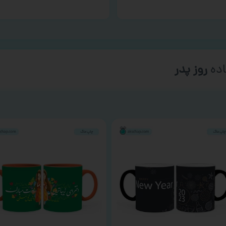
ده
روز پدر