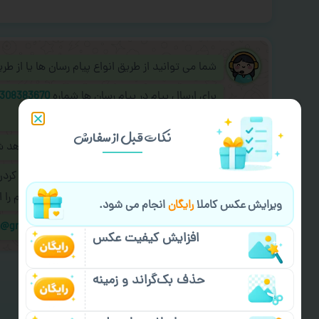
شما می توانید از طریق انواع پیام رسان ها یا از ط
برای ارسال پیام در پیام رسان ها شماره
308383670
به اپراتور آنلاین عکسچاپ پیام دهید.
نکات قبل از سفارش
طراحی نهایی قبل از چاپ برای شما ارسال خواهد 
در صورت نیاز به
سفارشی سازی طرح
(اضافه کرد
کردن سفارش
با اپراتو عکسچاپ هماهنگی لازم را ا
ویرایش عکس کاملا
رایگان
انجام می شود.
ایمیل جهت ثبت یا پیگیری سفارش:
m@gmail.com
افزایش کیفیت عکس
حذف بک‌گراند و زمینه