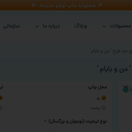
🎉 جشنواره چاپ لوازم مدرسه
محصولات
وبلاگ
درباره ما
سازمانی
 مرد طرح ‘ من و بابام ‘
من و بابام ‘
محل چاپ
تی
رو
پشت
نوع تیشرت (نوجوان و بزرگسال)
*