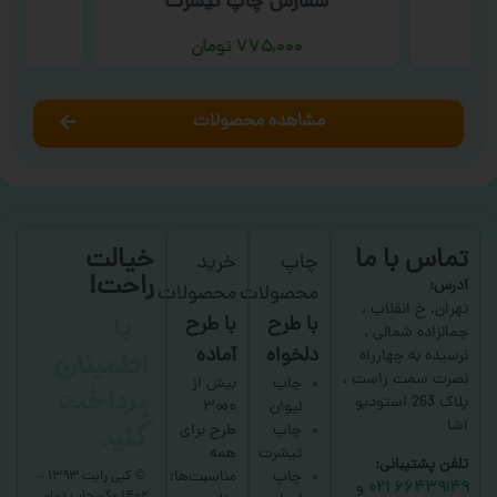
سفارش چاپ تیشرت
۷۷۵,۰۰۰
تومان
مشاهده محصولات
تماس با ما
خیالت
چاپ
خرید
راحت!
آدرس:
محصولات
محصولات
با
تهران، خ انقلاب ،
با طرح
با طرح
جمالزاده شمالی ،
اطمینان
دلخواه
آماده
نرسیده به چهارراه
نصرت سمت راست ،
پرداخت
چاپ
بیش از
پلاک 263 استودیو
لیوان
۳۰۰۰
کنید
اشا
چاپ
طرح برای
تیشرت
همه
تلفن پشتیبانی:
چاپ
مناسبت‌ها؛
© کپی رایت ۱۳۹۳ –
۶۶۴۳۹۱۴۹ ۰۲۱
و