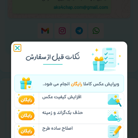
aks4chap.com@gmail.com
برای ارسال پیام کلیک کنید
نکات قبل از سفارش
ویرایش عکس کاملا
رایگان
انجام می شود.
سفارش گیری
خیالت راحت از
افزایش کیفیت عکس
حذف بک‌گراند و زمینه
اصلاح ساده طرح