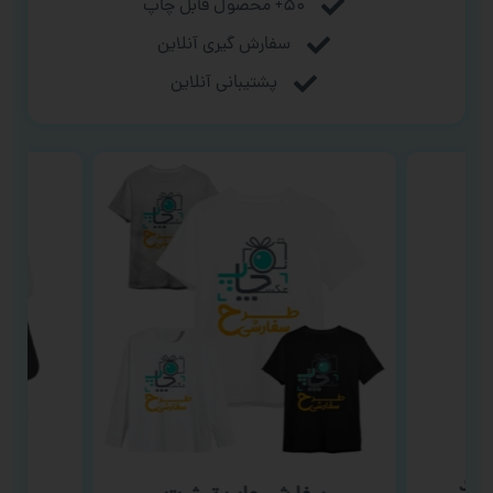
۵۰+ محصول قابل چاپ
سفارش گیری آنلاین
پشتیبانی آنلاین
فید
سفا