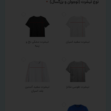
نوع تیشرت (نوجوان و بزرگسال)
*
تیشرت سفید اسپان
تیشرت مشکی نخ و
پنبه
تیشرت طوسی ملانژ
تیشرت سفید آستین
بلند اسپان