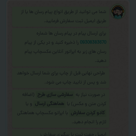
شما می توانید از طریق انواع پیام رسان ها یا از
طریق ایمیل ثبت سفارش فرمایید.
برای ارسال پیام در پیام رسان ها شماره
09308383670
را ذخیره کنید و در یکی از پیام
رسان های زیر به اپراتور آنلاین عکسچاپ پیام
دهید.
طراحی نهایی قبل از چاپ برای شما ارسال خواهد
شد و پس از تایید چاپ می شود.
در صورت نیاز به
سفارشی سازی طرح
(اضافه
کردن متن و عکس) یا
هماهنگی ارسال
و یا
کادو کردن سفارش
با اپراتو عکسچاپ هماهنگی
لازم را انجام دهید.
ایمیل جهت ثبت یا پیگیری سفارش: