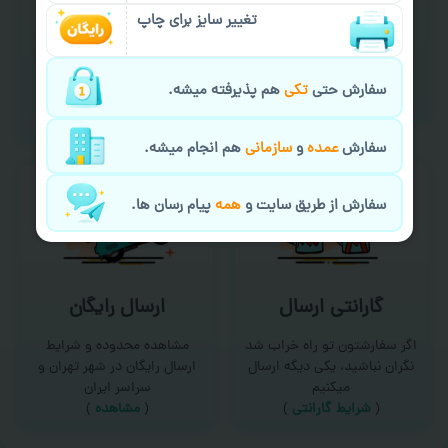
سفارش گیری آنلاین
چاپ عمده و فوری
تغییر سایز برای چاپ
امکان سفارش از طریق چت و
برای درخواست خدمات چاپ
سایت با پشتیبانی آنلاین
عمده و فوری با ما تماس
سفارش حتی
تکی
هم پذیرفته میشه.
(
تماس با ما‌
)
بگیرید
(
تماس با ما
)
سفارش
عمده
و
سازمانی
هم انجام میشه.
سفارش از طریق سایت و
همه
پیام رسان ها.
گارانتی ارسال
ارسال رایگان
اگر سفارشتون تو راه خراب شد
مشاهده محدوده و شرایط
نگران نباشید، یکی دیگه ارسال
ارسال رایگان در شهر تهران و
میکنیم
سراسر ایران
(
شرایط گارانتی
)
(
مشاهده
)