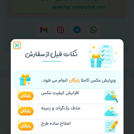
aks4chap.com@gmail.com
برای ارسال پیام کلیک کنید
نکات قبل از سفارش
ویرایش عکس کاملا
رایگان
انجام می شود.
خیالت راحت از
سفارش گیری
افزایش کیفیت عکس
حذف بک‌گراند و زمینه
اصلاح ساده طرح