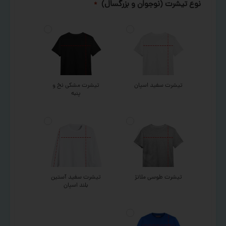
نوع تیشرت (نوجوان و بزرگسال)
*
تیشرت سفید اسپان
تیشرت مشکی نخ و
پنبه
تیشرت طوسی ملانژ
تیشرت سفید آستین
بلند اسپان