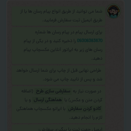
شما می توانید از طریق انواع پیام رسان ها یا از
طریق ایمیل ثبت سفارش فرمایید.
برای ارسال پیام در پیام رسان ها شماره
09308383670
را ذخیره کنید و در یکی از پیام
رسان های زیر به اپراتور آنلاین عکسچاپ پیام
دهید.
طراحی نهایی قبل از چاپ برای شما ارسال خواهد
شد و پس از تایید چاپ می شود.
در صورت نیاز به
سفارشی سازی طرح
(اضافه
کردن متن و عکس) یا
هماهنگی ارسال
و یا
کادو کردن سفارش
با اپراتو عکسچاپ هماهنگی
لازم را انجام دهید.
ایمیل جهت ثبت یا پیگیری سفارش: