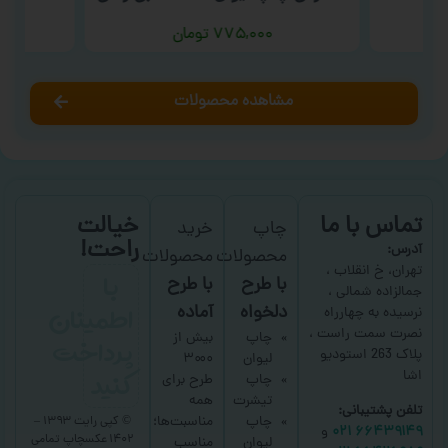
۷۷۵,۰۰۰
تومان
مشاهده محصولات
تماس با ما
خیالت
چاپ
خرید
راحت!
آدرس:
محصولات
محصولات
با
تهران، خ انقلاب ،
با طرح
با طرح
جمالزاده شمالی ،
اطمینان
دلخواه
آماده
نرسیده به چهارراه
نصرت سمت راست ،
پرداخت
چاپ
بیش از
پلاک 263 استودیو
لیوان
۳۰۰۰
کنید
اشا
چاپ
طرح برای
تیشرت
همه
تلفن پشتیبانی:
چاپ
مناسبت‌ها؛
© کپی رایت ۱۳۹۳ –
۶۶۴۳۹۱۴۹ ۰۲۱
و
۱۴۰۲ عکسچاپ
تمامی
لیوان
مناسب