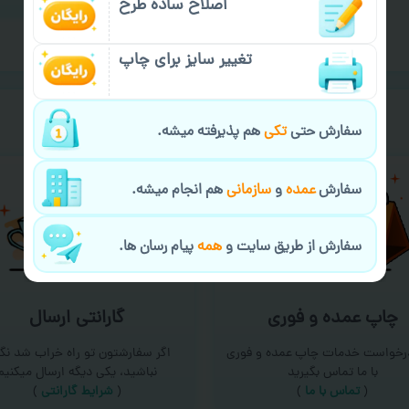
اصلاح ساده طرح
تغییر سایز برای چاپ
خیالت راحت از
سفارش گیری
سفارش حتی
تکی
هم پذیرفته میشه.
سفارش
عمده
و
سازمانی
هم انجام میشه.
سفارش از طریق سایت و
همه
پیام رسان ها.
چاپ عمده و فوری
گارانتی ارسال
درخواست خدمات چاپ عمده و فوری
اگر سفارشتون تو راه خراب شد نگر
با ما تماس بگیرید
نباشید، یکی دیگه ارسال میکنیم
(
تماس با ما
)
(
شرایط گارانتی
)