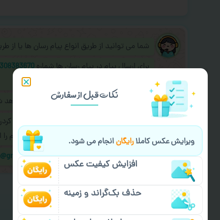
شما می توانید از طریق انواع پیام رسان ها یا از ط
برای ارسال پیام در پیام رسان ها شماره
308383670
به اپراتور آنلاین عکسچاپ پیام دهید.
نکات قبل از سفارش
طراحی نهایی قبل از چاپ برای شما ارسال خواهد 
در صورت نیاز به
سفارشی سازی طرح
(اضافه کرد
کردن سفارش
با اپراتو عکسچاپ هماهنگی لازم را ا
ویرایش عکس کاملا
رایگان
انجام می شود.
ایمیل جهت ثبت یا پیگیری سفارش:
m@gmail.com
افزایش کیفیت عکس
حذف بک‌گراند و زمینه