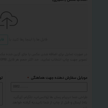
انتخاب عکس (اختیاری)
فایل ها را اینجا رها کنید
یا
فای
تصویر جهت چاپ انتخاب نمایید. حد اکثر حجم هر فایل 20MB . فرمت های مجاز: JPG,PNG,JPEG
موبایل سفارش دهنده جهت هماهنگی
تو
*
طراحی شما درپیام رسان ها (واتس‌اپ، تلگرام، آی‌گپ،
بله) ارسال و قبل از چاپ از شما تاییدیه گرفته خواهد