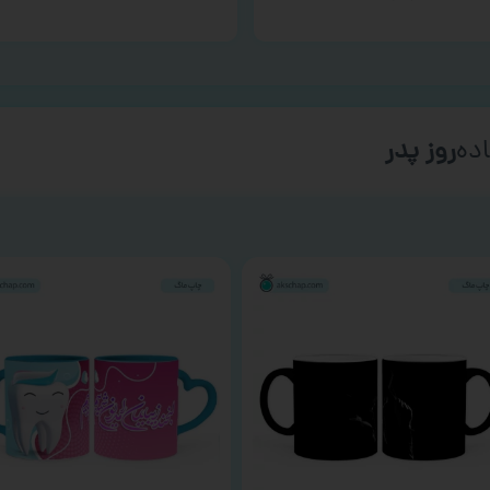
ده
روز پدر