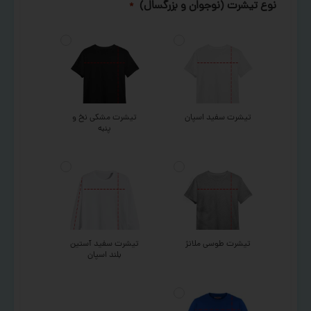
نوع تیشرت (نوجوان و بزرگسال)
*
تیشرت سفید اسپان
تیشرت مشکی نخ و
پنبه
تیشرت طوسی ملانژ
تیشرت سفید آستین
بلند اسپان