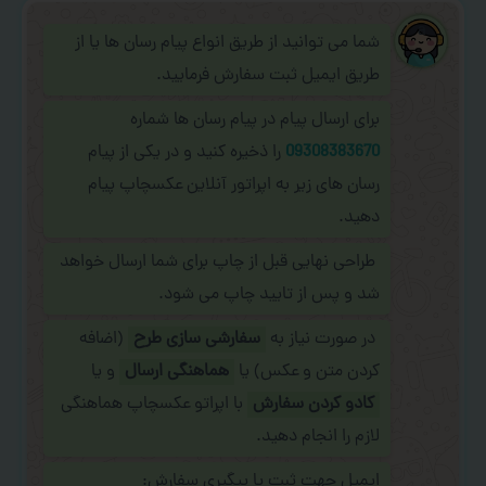
شما می توانید از طریق انواع پیام رسان ها یا از
طریق ایمیل ثبت سفارش فرمایید.
برای ارسال پیام در پیام رسان ها شماره
09308383670
را ذخیره کنید و در یکی از پیام
رسان های زیر به اپراتور آنلاین عکسچاپ پیام
دهید.
طراحی نهایی قبل از چاپ برای شما ارسال خواهد
شد و پس از تایید چاپ می شود.
در صورت نیاز به
سفارشی سازی طرح
(اضافه
کردن متن و عکس) یا
هماهنگی ارسال
و یا
کادو کردن سفارش
با اپراتو عکسچاپ هماهنگی
لازم را انجام دهید.
ایمیل جهت ثبت یا پیگیری سفارش: