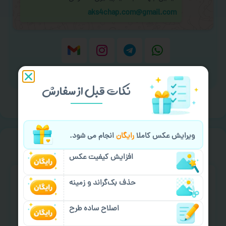
aks4chap.com@gmail.com
برای ارسال پیام کلیک کنید
نکات قبل از سفارش
ویرایش عکس کاملا
رایگان
انجام می شود.
سفارش گیری
خیالت راحت از
افزایش کیفیت عکس
حذف بک‌گراند و زمینه
اصلاح ساده طرح