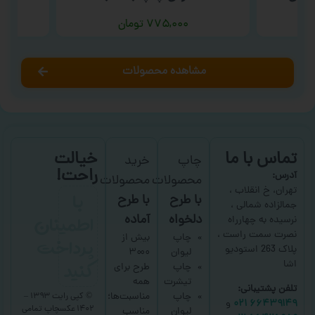
۷۷۵,۰۰۰
تومان
مشاهده محصولات
تماس با ما
خیالت
چاپ
خرید
راحت!
آدرس:
محصولات
محصولات
با
تهران، خ انقلاب ،
با طرح
با طرح
جمالزاده شمالی ،
اطمینان
دلخواه
آماده
نرسیده به چهارراه
نصرت سمت راست ،
پرداخت
چاپ
بیش از
پلاک 263 استودیو
لیوان
۳۰۰۰
کنید
اشا
چاپ
طرح برای
تیشرت
همه
تلفن پشتیبانی:
چاپ
مناسبت‌ها؛
© کپی رایت ۱۳۹۳ –
۶۶۴۳۹۱۴۹ ۰۲۱
و
۱۴۰۲ عکسچاپ
تمامی
لیوان
مناسب