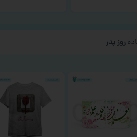
ده
روز پدر