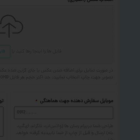
انتخاب عکس (اختیاری)
فایل ها را اینجا رها کنید
یا
فای
تصویر جهت چاپ انتخاب نمایید. حد اکثر حجم هر فایل 20MB . فرمت های مجاز: JPG,PNG,JPEG
موبایل سفارش دهنده جهت هماهنگی
تو
*
طراحی شما درپیام رسان ها (واتس‌اپ، تلگرام، آی‌گپ،
بله) ارسال و قبل از چاپ از شما تاییدیه گرفته خواهد