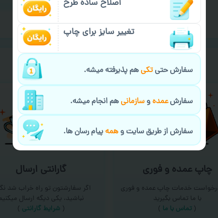
اصلاح ساده طرح
تغییر سایز برای چاپ
خیالت راحت از
سفارش گیری
سفارش حتی
تکی
هم پذیرفته میشه.
سفارش
عمده
و
سازمانی
هم انجام میشه.
سفارش از طریق سایت و
همه
پیام رسان ها.
چاپ عمده و فوری
گارانتی ارسال
درخواست خدمات چاپ عمده و فوری
اگر سفارشتون تو راه خراب شد نگر
با ما تماس بگیرید
نباشید، یکی دیگه ارسال میکنیم
(
تماس با ما
)
(
شرایط گارانتی
)