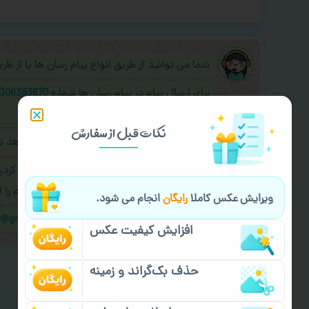
شما می توانید از طریق انواع پیام رسان ها یا از ط
برای ارسال پیام در پیام رسان ها شماره
308383670
به اپراتور آنلاین عکسچاپ پیام دهید.
نکات قبل از سفارش
طراحی نهایی قبل از چاپ برای شما ارسال خواهد 
در صورت نیاز به
سفارشی سازی طرح
(اضافه کرد
کردن سفارش
با اپراتو عکسچاپ هماهنگی لازم را ا
ویرایش عکس کاملا
رایگان
انجام می شود.
ایمیل جهت ثبت یا پیگیری سفارش:
m@gmail.com
افزایش کیفیت عکس
حذف بک‌گراند و زمینه