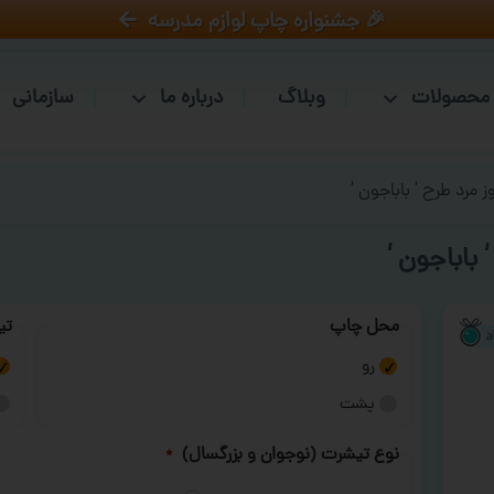
🎉 جشنواره چاپ لوازم مدرسه
محصولات
وبلاگ
درباره ما
سازمانی
 مرد طرح ‘ باباجون ‘
باباجون ‘
محل چاپ
تی
رو
پشت
نوع تیشرت (نوجوان و بزرگسال)
*