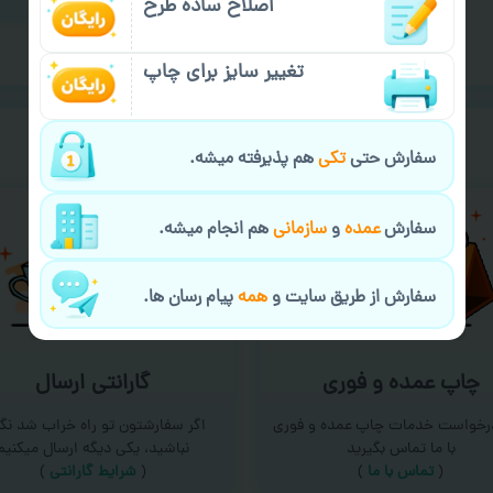
اصلاح ساده طرح
تغییر سایز برای چاپ
خیالت راحت از
سفارش گیری
سفارش حتی
تکی
هم پذیرفته میشه.
سفارش
عمده
و
سازمانی
هم انجام میشه.
سفارش از طریق سایت و
همه
پیام رسان ها.
چاپ عمده و فوری
گارانتی ارسال
درخواست خدمات چاپ عمده و فوری
اگر سفارشتون تو راه خراب شد نگر
با ما تماس بگیرید
نباشید، یکی دیگه ارسال میکنیم
(
تماس با ما
)
(
شرایط گارانتی
)