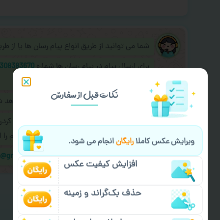
شما می توانید از طریق انواع پیام رسان ها یا از ط
برای ارسال پیام در پیام رسان ها شماره
308383670
به اپراتور آنلاین عکسچاپ پیام دهید.
نکات قبل از سفارش
طراحی نهایی قبل از چاپ برای شما ارسال خواهد 
در صورت نیاز به
سفارشی سازی طرح
(اضافه کرد
کردن سفارش
با اپراتو عکسچاپ هماهنگی لازم را ا
ویرایش عکس کاملا
رایگان
انجام می شود.
ایمیل جهت ثبت یا پیگیری سفارش:
m@gmail.com
افزایش کیفیت عکس
حذف بک‌گراند و زمینه