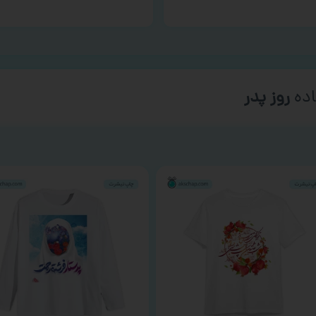
ده
روز پدر