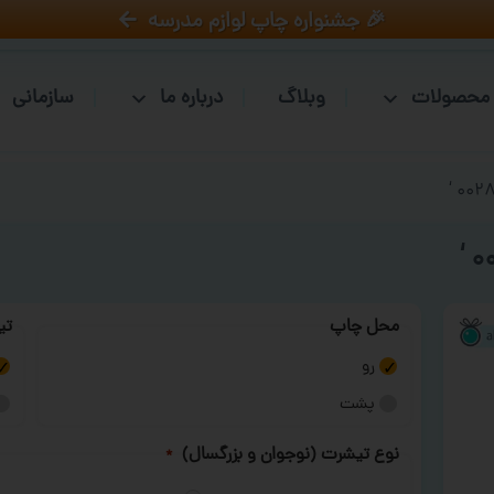
🎉 جشنواره چاپ لوازم مدرسه
محصولات
وبلاگ
درباره ما
سازمانی
محل چاپ
تی
رو
پشت
نوع تیشرت (نوجوان و بزرگسال)
*