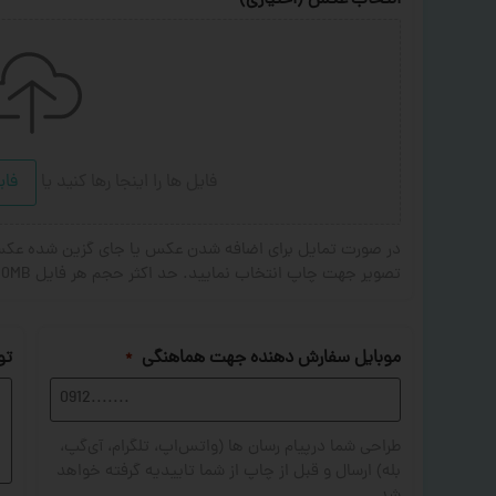
انتخاب عکس (اختیاری)
فایل ها را اینجا رها کنید
یا
فای
تصویر جهت چاپ انتخاب نمایید. حد اکثر حجم هر فایل 20MB . فرمت های مجاز: JPG,PNG,JPEG
موبایل سفارش دهنده جهت هماهنگی
تو
*
طراحی شما درپیام رسان ها (واتس‌اپ، تلگرام، آی‌گپ،
بله) ارسال و قبل از چاپ از شما تاییدیه گرفته خواهد