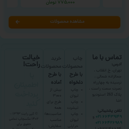
۷۷۵,۰۰۰
تومان
مشاهده محصولات
تماس با ما
خیالت
چاپ
خرید
راحت!
آدرس:
محصولات
محصولات
با
تهران، خ انقلاب ،
با طرح
با طرح
جمالزاده شمالی ،
اطمینان
دلخواه
آماده
نرسیده به چهارراه
نصرت سمت راست ،
پرداخت
چاپ
بیش از
پلاک 263 استودیو
لیوان
۳۰۰۰
کنید
اشا
چاپ
طرح برای
تیشرت
همه
تلفن پشتیبانی:
چاپ
مناسبت‌ها؛
© کپی رایت ۱۳۹۳ –
۶۶۴۳۹۱۴۹ ۰۲۱
و
۱۴۰۲ عکسچاپ
تمامی
لیوان
مناسب
۶۶۴۲۶۹۸۹ ۰۲۱
حقوق برای
حرارتی
سفارش: