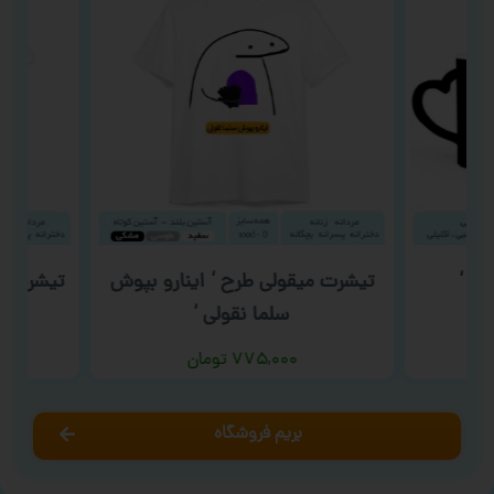
ز ‘
تیشرت میقولی طرح ‘ اینارو بپوش
تیشرت عا
سلما نقولی ‘
۷۷۵,۰۰۰
تومان
بریم فروشگاه