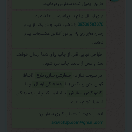
طریق ایمیل ثبت سفارش فرمایید.
برای ارسال پیام در پیام رسان ها شماره
09308383670
را ذخیره کنید و در یکی از پیام
رسان های زیر به اپراتور آنلاین عکسچاپ پیام
دهید.
طراحی نهایی قبل از چاپ برای شما ارسال خواهد
شد و پس از تایید چاپ می شود.
در صورت نیاز به
سفارشی سازی طرح
(اضافه
کردن متن و عکس) یا
هماهنگی ارسال
و یا
کادو کردن سفارش
با اپراتو عکسچاپ هماهنگی
لازم را انجام دهید.
ایمیل جهت ثبت یا پیگیری سفارش:
aks4chap.com@gmail.com