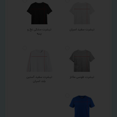
تیشرت سفید اسپان
تیشرت مشکی نخ و
پنبه
تیشرت طوسی ملانژ
تیشرت سفید آستین
بلند اسپان