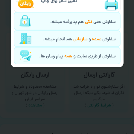
امکان سفارش از طریق چت و
تغییر سایز برای چاپ
برای درخواست خدمات چاپ
سایت با پشتیبانی آنلاین
عمده و فوری با ما تماس
(
تماس با ما‌
)
بگیرید
(
تماس با ما
)
سفارش حتی
تکی
هم پذیرفته میشه.
سفارش
عمده
و
سازمانی
هم انجام میشه.
سفارش از طریق سایت و
همه
پیام رسان ها.
گارانتی ارسال
ارسال رایگان
اگر سفارشتون تو راه خراب شد
مشاهده محدوده و شرایط
نگران نباشید، یکی دیگه ارسال
ارسال رایگان در شهر تهران و
میکنیم
سراسر ایران
(
شرایط گارانتی
)
(
مشاهده
)