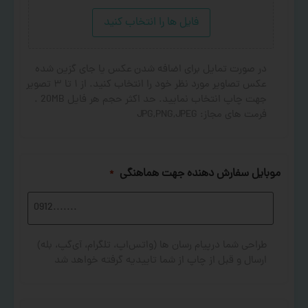
فایل ها را انتخاب کنید
در صورت تمایل برای اضافه شدن عکس یا جای گزین شده
عکس تصاویر مورد نظر خود را انتخاب کنید. از ۱ تا ۳ تصویر
جهت چاپ انتخاب نمایید. حد اکثر حجم هر فایل 20MB .
فرمت های مجاز: JPG,PNG,JPEG
موبایل سفارش دهنده جهت هماهنگی
*
طراحی شما درپیام رسان ها (واتس‌اپ، تلگرام، آی‌گپ، بله)
ارسال و قبل از چاپ از شما تاییدیه گرفته خواهد شد