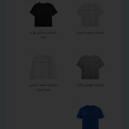
تیشرت سفید اسپان
تیشرت مشکی نخ و
پنبه
تیشرت طوسی ملانژ
تیشرت سفید آستین
بلند اسپان