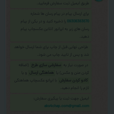
طریق ایمیل ثبت سفارش فرمایید.
برای ارسال پیام در پیام رسان ها شماره
09308383670
را ذخیره کنید و در یکی از پیام
رسان های زیر به اپراتور آنلاین عکسچاپ پیام
دهید.
طراحی نهایی قبل از چاپ برای شما ارسال خواهد
شد و پس از تایید چاپ می شود.
در صورت نیاز به
سفارشی سازی طرح
(اضافه
کردن متن و عکس) یا
هماهنگی ارسال
و یا
کادو کردن سفارش
با اپراتو عکسچاپ هماهنگی
لازم را انجام دهید.
ایمیل جهت ثبت یا پیگیری سفارش:
aks4chap.com@gmail.com