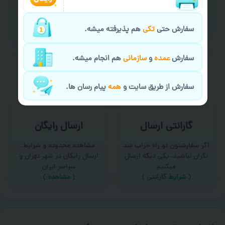
امکان سفارش از طریق چت و
برای درخواست خدمات چاپ
سایت با پشتیبانی آنلاین
عمده و فوری با ما تماس
(
تماس با ما‌
)
بگیرید
سفارش حتی
تکی
هم پذیرفته میشه.
(
تماس با ما
)
سفارش
عمده
و
سازمانی
هم انجام میشه.
سفارش از طریق سایت و
همه
پیام رسان ها.
گارانتی ارسال
ارسال رایگان
اگر سفارشتون تو راه خراب شد
مشاهده محدوده و شرایط
نگران نباشید، یکی دیگه ارسال
ارسال رایگان در شهر تهران و
میکنیم
سراسر ایران
(
شرایط گارانتی
)
(
مشاهده
)