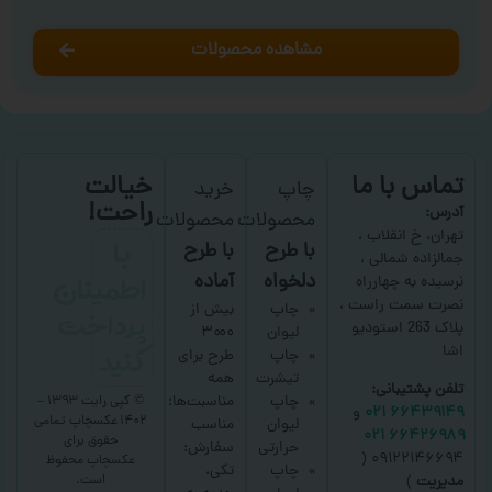
مشاهده محصولات
تماس با ما
خیالت
چاپ
خرید
راحت!
آدرس:
محصولات
محصولات
با
تهران، خ انقلاب ،
با طرح
با طرح
جمالزاده شمالی ،
اطمینان
دلخواه
آماده
نرسیده به چهارراه
نصرت سمت راست ،
پرداخت
چاپ
بیش از
پلاک 263 استودیو
لیوان
۳۰۰۰
کنید
اشا
چاپ
طرح برای
تیشرت
همه
تلفن پشتیبانی:
چاپ
مناسبت‌ها؛
© کپی رایت ۱۳۹۳ –
۶۶۴۳۹۱۴۹ ۰۲۱
و
۱۴۰۲ عکسچاپ
تمامی
لیوان
مناسب
۶۶۴۲۶۹۸۹ ۰۲۱
حقوق برای
حرارتی
سفارش:
۰۹۱۲۲۱۴۶۶۹۴ (
عکسچاپ
محفوظ
چاپ
تکی،
است.
مدیریت
)