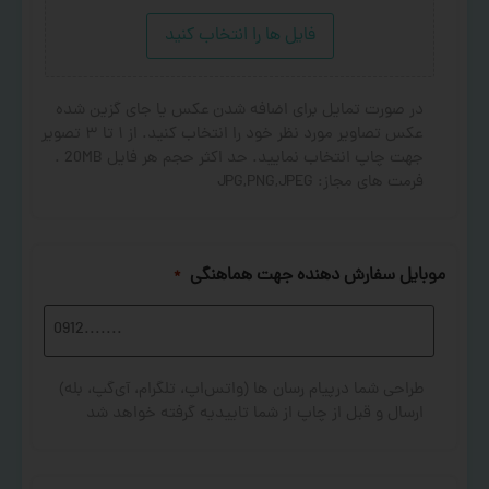
فایل ها را انتخاب کنید
در صورت تمایل برای اضافه شدن عکس یا جای گزین شده
عکس تصاویر مورد نظر خود را انتخاب کنید. از ۱ تا ۳ تصویر
جهت چاپ انتخاب نمایید. حد اکثر حجم هر فایل 20MB .
فرمت های مجاز: JPG,PNG,JPEG
موبایل سفارش دهنده جهت هماهنگی
*
طراحی شما درپیام رسان ها (واتس‌اپ، تلگرام، آی‌گپ، بله)
ارسال و قبل از چاپ از شما تاییدیه گرفته خواهد شد