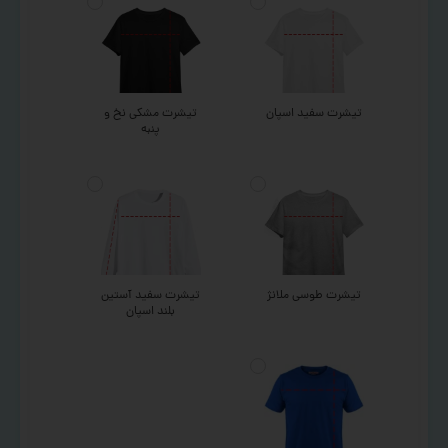
تیشرت سفید اسپان
تیشرت مشکی نخ و
پنبه
تیشرت طوسی ملانژ
تیشرت سفید آستین
بلند اسپان