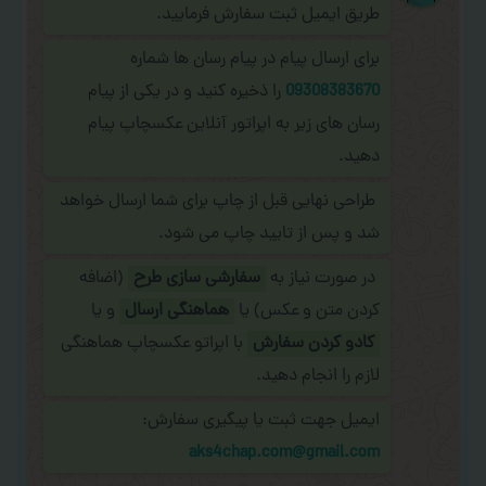
طریق ایمیل ثبت سفارش فرمایید.
برای ارسال پیام در پیام رسان ها شماره
09308383670
را ذخیره کنید و در یکی از پیام
رسان های زیر به اپراتور آنلاین عکسچاپ پیام
دهید.
طراحی نهایی قبل از چاپ برای شما ارسال خواهد
شد و پس از تایید چاپ می شود.
در صورت نیاز به
سفارشی سازی طرح
(اضافه
کردن متن و عکس) یا
هماهنگی ارسال
و یا
کادو کردن سفارش
با اپراتو عکسچاپ هماهنگی
لازم را انجام دهید.
ایمیل جهت ثبت یا پیگیری سفارش:
aks4chap.com@gmail.com