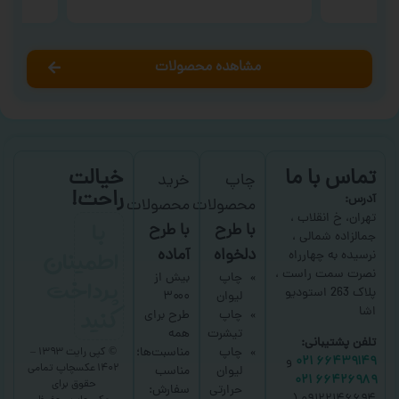
مشاهده محصولات
تماس با ما
خیالت
چاپ
خرید
راحت!
آدرس:
محصولات
محصولات
با
تهران، خ انقلاب ،
با طرح
با طرح
جمالزاده شمالی ،
اطمینان
دلخواه
آماده
نرسیده به چهارراه
نصرت سمت راست ،
پرداخت
چاپ
بیش از
پلاک 263 استودیو
لیوان
۳۰۰۰
کنید
اشا
چاپ
طرح برای
تیشرت
همه
تلفن پشتیبانی:
چاپ
مناسبت‌ها؛
© کپی رایت ۱۳۹۳ –
۶۶۴۳۹۱۴۹ ۰۲۱
و
۱۴۰۲ عکسچاپ
تمامی
لیوان
مناسب
۶۶۴۲۶۹۸۹ ۰۲۱
حقوق برای
حرارتی
سفارش: