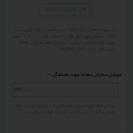
فایل ها را انتخاب کنید
در صورت تمایل برای اضافه شدن عکس یا جای گزین شده
عکس تصاویر مورد نظر خود را انتخاب کنید. از ۱ تا ۳ تصویر
جهت چاپ انتخاب نمایید. حد اکثر حجم هر فایل 20MB .
فرمت های مجاز: JPG,PNG,JPEG
موبایل سفارش دهنده جهت هماهنگی
*
طراحی شما درپیام رسان ها (واتس‌اپ، تلگرام، آی‌گپ، بله)
ارسال و قبل از چاپ از شما تاییدیه گرفته خواهد شد