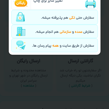
امکان سفارش از طریق چت و
تغییر سایز برای چاپ
برای درخواست خدمات چاپ
سایت با پشتیبانی آنلاین
عمده و فوری با ما تماس
(
تماس با ما‌
)
بگیرید
(
تماس با ما
)
سفارش حتی
تکی
هم پذیرفته میشه.
سفارش
عمده
و
سازمانی
هم انجام میشه.
سفارش از طریق سایت و
همه
پیام رسان ها.
گارانتی ارسال
ارسال رایگان
اگر سفارشتون تو راه خراب شد
مشاهده محدوده و شرایط
نگران نباشید، یکی دیگه ارسال
ارسال رایگان در شهر تهران و
میکنیم
سراسر ایران
(
شرایط گارانتی
)
(
مشاهده
)