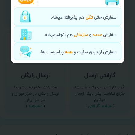
امکان سفارش از طریق چت و
برای درخواست خدمات چاپ
سایت با پشتیبانی آنلاین
عمده و فوری با ما تماس
(
تماس با ما‌
)
بگیرید
سفارش حتی
تکی
هم پذیرفته میشه.
(
تماس با ما
)
سفارش
عمده
و
سازمانی
هم انجام میشه.
سفارش از طریق سایت و
همه
پیام رسان ها.
گارانتی ارسال
ارسال رایگان
اگر سفارشتون تو راه خراب شد
مشاهده محدوده و شرایط
نگران نباشید، یکی دیگه ارسال
ارسال رایگان در شهر تهران و
میکنیم
سراسر ایران
(
شرایط گارانتی
)
(
مشاهده
)