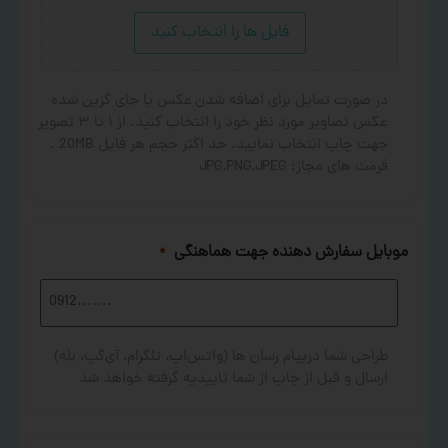
فایل ها را انتخاب کنید
در صورت تمایل برای اضافه شدن عکس یا جای گزین شده
عکس تصاویر مورد نظر خود را انتخاب کنید. از ۱ تا ۳ تصویر
جهت چاپ انتخاب نمایید. حد اکثر حجم هر فایل 20MB .
فرمت های مجاز: JPG,PNG,JPEG
موبایل سفارش دهنده جهت هماهنگی
*
طراحی شما درپیام رسان ها (واتس‌اپ، تلگرام، آی‌گپ، بله)
ارسال و قبل از چاپ از شما تاییدیه گرفته خواهد شد