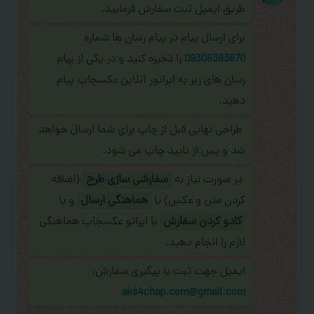
طریق ایمیل ثبت سفارش فرمایید.
برای ارسال پیام در پیام رسان ها شماره
09308383670
را ذخیره کنید و در یکی از پیام
رسان های زیر به اپراتور آنلاین عکسچاپ پیام
دهید.
طراحی نهایی قبل از چاپ برای شما ارسال خواهد
شد و پس از تایید چاپ می شود.
در صورت نیاز به
سفارشی سازی طرح
(اضافه
کردن متن و عکس) یا
هماهنگی ارسال
و یا
کادو کردن سفارش
با اپراتو عکسچاپ هماهنگی
لازم را انجام دهید.
ایمیل جهت ثبت یا پیگیری سفارش:
aks4chap.com@gmail.com