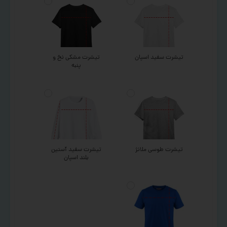
تیشرت سفید اسپان
تیشرت مشکی نخ و
پنبه
تیشرت طوسی ملانژ
تیشرت سفید آستین
بلند اسپان