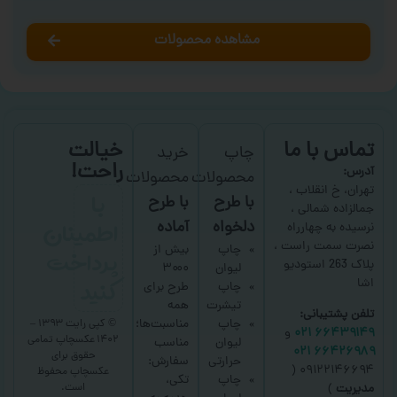
مشاهده محصولات
تماس با ما
خیالت
چاپ
خرید
راحت!
آدرس:
محصولات
محصولات
با
تهران، خ انقلاب ،
با طرح
با طرح
جمالزاده شمالی ،
اطمینان
دلخواه
آماده
نرسیده به چهارراه
نصرت سمت راست ،
پرداخت
چاپ
بیش از
پلاک 263 استودیو
لیوان
۳۰۰۰
کنید
اشا
چاپ
طرح برای
تیشرت
همه
تلفن پشتیبانی:
چاپ
مناسبت‌ها؛
© کپی رایت ۱۳۹۳ –
۶۶۴۳۹۱۴۹ ۰۲۱
و
۱۴۰۲ عکسچاپ
تمامی
لیوان
مناسب
۶۶۴۲۶۹۸۹ ۰۲۱
حقوق برای
حرارتی
سفارش:
۰۹۱۲۲۱۴۶۶۹۴ (
عکسچاپ
محفوظ
چاپ
تکی،
است.
مدیریت
)