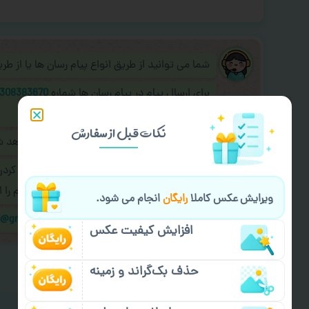
شما می توانید از طریق انواع پیام رسان ها یا از ط
برای ارسال پیام در پیام رسان ها شماره
308383670
به اپراتور آنلاین عکسچاپ پیام دهید.
نکات قبل از سفارش
طراحی نهایی قبل از چاپ برای شما ارسال خواهد 
در صورت نیاز به
سفارشی سازی طرح
(اضافه کرد
کردن سفارش
با اپراتو عکسچاپ هماهنگی لازم را ا
ویرایش عکس کاملا
رایگان
انجام می شود.
ایمیل جهت ثبت یا پیگیری سفارش:
m@gmail.com
افزایش کیفیت عکس
حذف بک‌گراند و زمینه