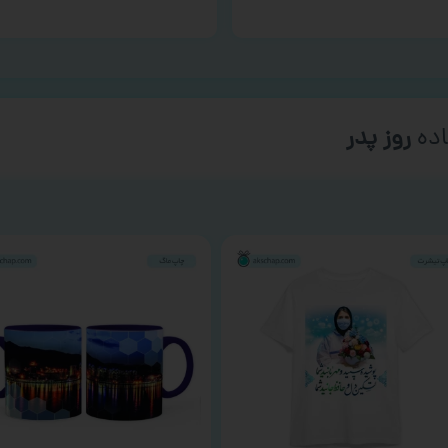
ده
روز پدر