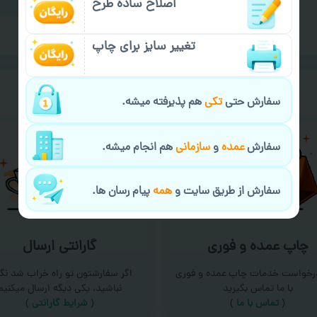
اصلاح ساده طرح
تغییر سایز برای چاپ
خیالت راحت از
سفارش گیری
سفارش حتی
تکی
هم پذیرفته میشه.
سفارش
عمده
و
سازمانی
هم انجام میشه.
سفارش از طریق سایت و
همه
پیام رسان ها.
چاپ عمده و فوری
گارانتی ارسال
درخواست خدمات چاپ عمده و فوری
اگر سفارشتون تو راه خراب شد نگر
با ما تماس بگیرید
نباشید، یکی دیگه ارسال میکنیم
(
تماس با ما
)
(
شرایط گارانتی
)