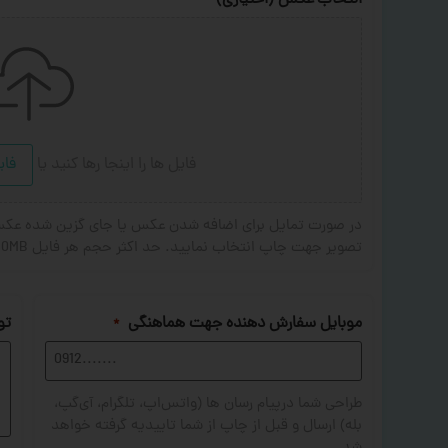
انتخاب عکس (اختیاری)
فایل ها را اینجا رها کنید
یا
فای
تصویر جهت چاپ انتخاب نمایید. حد اکثر حجم هر فایل 20MB . فرمت های مجاز: JPG,PNG,JPEG
موبایل سفارش دهنده جهت هماهنگی
تو
*
طراحی شما درپیام رسان ها (واتس‌اپ، تلگرام، آی‌گپ،
بله) ارسال و قبل از چاپ از شما تاییدیه گرفته خواهد