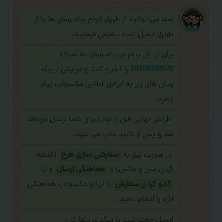
شما می توانید از طریق انواع پیام رسان ها یا از
طریق ایمیل ثبت سفارش فرمایید.
برای ارسال پیام در پیام رسان ها شماره
09308383670
را ذخیره کنید و در یکی از پیام
رسان های زیر به اپراتور آنلاین عکسچاپ پیام
دهید.
طراحی نهایی قبل از چاپ برای شما ارسال خواهد
شد و پس از تایید چاپ می شود.
در صورت نیاز به
سفارشی سازی طرح
(اضافه
کردن متن و عکس) یا
هماهنگی ارسال
و یا
کادو کردن سفارش
با اپراتو عکسچاپ هماهنگی
لازم را انجام دهید.
ایمیل جهت ثبت یا پیگیری سفارش: