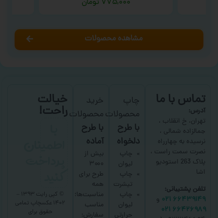
۷۷۵,۰۰۰
تومان
مشاهده محصولات
تماس با ما
خیالت
چاپ
خرید
راحت!
آدرس:
محصولات
محصولات
با
تهران، خ انقلاب ،
با طرح
با طرح
جمالزاده شمالی ،
اطمینان
دلخواه
آماده
نرسیده به چهارراه
نصرت سمت راست ،
پرداخت
چاپ
بیش از
پلاک 263 استودیو
لیوان
۳۰۰۰
کنید
اشا
چاپ
طرح برای
تیشرت
همه
تلفن پشتیبانی:
چاپ
مناسبت‌ها؛
© کپی رایت ۱۳۹۳ –
۶۶۴۳۹۱۴۹ ۰۲۱
و
۱۴۰۲ عکسچاپ
تمامی
لیوان
مناسب
۶۶۴۲۶۹۸۹ ۰۲۱
حقوق برای
حرارتی
سفارش: