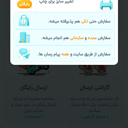
تغییر سایز برای چاپ
سفارش گیری آنلاین
چاپ عمده و فوری
امکان سفارش از طریق چت و
برای درخواست خدمات چاپ
سفارش حتی
تکی
هم پذیرفته میشه.
سایت با پشتیبانی آنلاین
عمده و فوری با ما تماس
(
تماس با ما‌
)
بگیرید
(
تماس با ما
)
سفارش
عمده
و
سازمانی
هم انجام میشه.
سفارش از طریق سایت و
همه
پیام رسان ها.
گارانتی ارسال
ارسال رایگان
اگر سفارشتون تو راه خراب شد
مشاهده محدوده و شرایط
نگران نباشید، یکی دیگه ارسال
ارسال رایگان در شهر تهران و
میکنیم
سراسر ایران
(
شرایط گارانتی
)
(
مشاهده
)