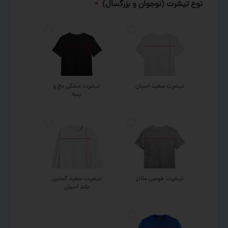
نوع تیشرت (نوجوان و بزرگسال)
*
تیشرت سفید اسپان
تیشرت مشکی نخ و
پنبه
تیشرت طوسی ملانژ
تیشرت سفید آستین
بلند اسپان