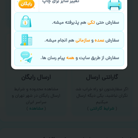
امکان سفارش از طریق چت و
تغییر سایز برای چاپ
برای درخواست خدمات چاپ
سایت با پشتیبانی آنلاین
عمده و فوری با ما تماس
(
تماس با ما‌
)
بگیرید
(
تماس با ما
)
سفارش حتی
تکی
هم پذیرفته میشه.
سفارش
عمده
و
سازمانی
هم انجام میشه.
سفارش از طریق سایت و
همه
پیام رسان ها.
گارانتی ارسال
ارسال رایگان
اگر سفارشتون تو راه خراب شد
مشاهده محدوده و شرایط
نگران نباشید، یکی دیگه ارسال
ارسال رایگان در شهر تهران و
میکنیم
سراسر ایران
(
شرایط گارانتی
)
(
مشاهده
)