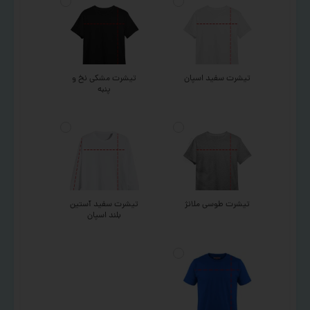
تیشرت سفید اسپان
تیشرت مشکی نخ و
پنبه
تیشرت طوسی ملانژ
تیشرت سفید آستین
بلند اسپان