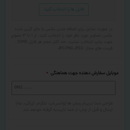
فایل ها را انتخاب کنید
در صورت تمایل برای اضافه شدن عکس یا جای گزین شده
عکس تصاویر مورد نظر خود را انتخاب کنید. از ۱ تا ۳ تصویر
جهت چاپ انتخاب نمایید. حد اکثر حجم هر فایل 20MB .
فرمت های مجاز: JPG,PNG,JPEG
موبایل سفارش دهنده جهت هماهنگی
*
طراحی شما درپیام رسان ها (واتس‌اپ، تلگرام، آی‌گپ، بله)
ارسال و قبل از چاپ از شما تاییدیه گرفته خواهد شد