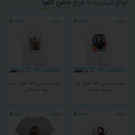
انواع تیشرت با طرح
جشن الفبا
تیشرت جشن الفبا طرح ‘ من
تیشرت جشن الفبا طرح ‘ پسر
باسواد شدم ‘
بچه دبستانی ‘