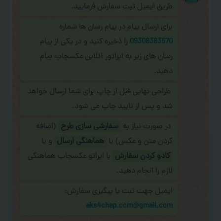
طریق ایمیل ثبت سفارش فرمایید.
برای ارسال پیام در پیام رسان ها شماره
09308383670
را ذخیره کنید و در یکی از پیام
رسان های زیر به اپراتور آنلاین عکسچاپ پیام
دهید.
طراحی نهایی قبل از چاپ برای شما ارسال خواهد
شد و پس از تایید چاپ می شود.
در صورت نیاز به
سفارشی سازی طرح
(اضافه
کردن متن و عکس) یا
هماهنگی ارسال
و یا
کادو کردن سفارش
با اپراتو عکسچاپ هماهنگی
لازم را انجام دهید.
ایمیل جهت ثبت یا پیگیری سفارش:
aks4chap.com@gmail.com