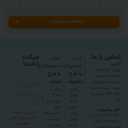
مشاهده محصولات
تماس با ما
خیالت
چاپ
خرید
راحت!
آدرس:
محصولات
محصولات
با
تهران، خ انقلاب ،
با طرح
با طرح
جمالزاده شمالی ،
اطمینان
دلخواه
آماده
نرسیده به چهارراه
نصرت سمت راست ،
پرداخت
چاپ
بیش از
پلاک 263 استودیو
لیوان
۳۰۰۰
کنید
اشا
چاپ
طرح برای
تیشرت
همه
تلفن پشتیبانی:
چاپ
مناسبت‌ها؛
© کپی رایت ۱۳۹۳ –
۶۶۴۳۹۱۴۹ ۰۲۱
و
۱۴۰۲ عکسچاپ
تمامی
لیوان
مناسب
۶۶۴۲۶۹۸۹ ۰۲۱
حقوق برای
حرارتی
سفارش: