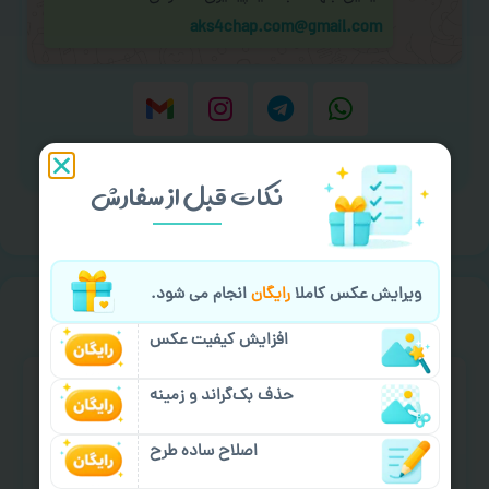
aks4chap.com@gmail.com
برای ارسال پیام کلیک کنید
نکات قبل از سفارش
ویرایش عکس کاملا
رایگان
انجام می شود.
خیالت راحت از
سفارش گیری
افزایش کیفیت عکس
حذف بک‌گراند و زمینه
اصلاح ساده طرح