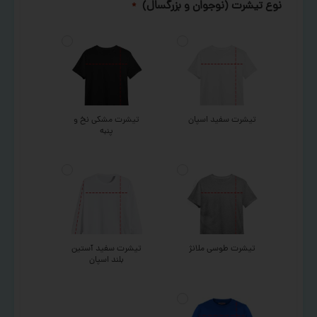
نوع تیشرت (نوجوان و بزرگسال)
*
تیشرت سفید اسپان
تیشرت مشکی نخ و
پنبه
تیشرت طوسی ملانژ
تیشرت سفید آستین
بلند اسپان