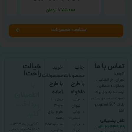
۷۷۵,۰۰۰
تومان
مشاهده محصولات
تماس با ما
خیالت
چاپ
خرید
راحت!
آدرس:
محصولات
محصولات
با
تهران، خ انقلاب ،
با طرح
با طرح
جمالزاده شمالی ،
اطمینان
دلخواه
آماده
نرسیده به چهارراه
نصرت سمت راست ،
پرداخت
چاپ
بیش از
پلاک 263 استودیو
لیوان
۳۰۰۰
کنید
اشا
چاپ
طرح برای
تیشرت
همه
تلفن پشتیبانی:
چاپ
مناسبت‌ها؛
© کپی رایت ۱۳۹۳ –
۶۶۴۳۹۱۴۹ ۰۲۱
و
۱۴۰۲ عکسچاپ
تمامی
لیوان
مناسب