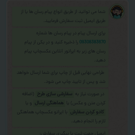
شما می توانید از طریق انواع پیام رسان ها یا از
طریق ایمیل ثبت سفارش فرمایید.
برای ارسال پیام در پیام رسان ها شماره
09308383670
را ذخیره کنید و در یکی از پیام
رسان های زیر به اپراتور آنلاین عکسچاپ پیام
دهید.
طراحی نهایی قبل از چاپ برای شما ارسال خواهد
شد و پس از تایید چاپ می شود.
در صورت نیاز به
سفارشی سازی طرح
(اضافه
کردن متن و عکس) یا
هماهنگی ارسال
و یا
کادو کردن سفارش
با اپراتو عکسچاپ هماهنگی
لازم را انجام دهید.
ایمیل جهت ثبت یا پیگیری سفارش: